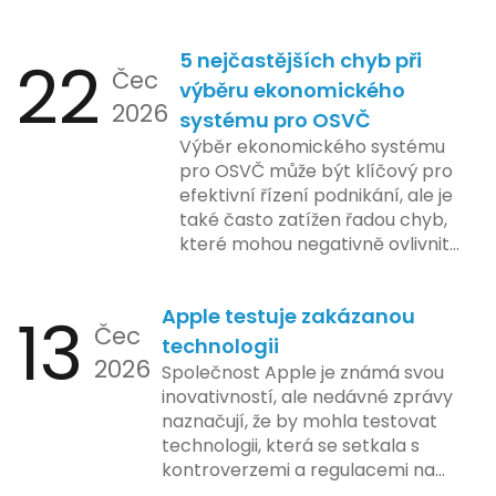
nejčastějších otázek.
22
5 nejčastějších chyb při
Čec
výběru ekonomického
2026
systému pro OSVČ
Výběr ekonomického systému
pro OSVČ může být klíčový pro
efektivní řízení podnikání, ale je
také často zatížen řadou chyb,
které mohou negativně ovlivnit
podnikání. Zde se podíváme na
pět nejčastějších chyb, kterých
13
Apple testuje zakázanou
by se podnikatelé měli vyvarovat.
Čec
technologii
2026
Společnost Apple je známá svou
inovativností, ale nedávné zprávy
naznačují, že by mohla testovat
technologii, která se setkala s
kontroverzemi a regulacemi na
různých trzích. Podle zasvěcených