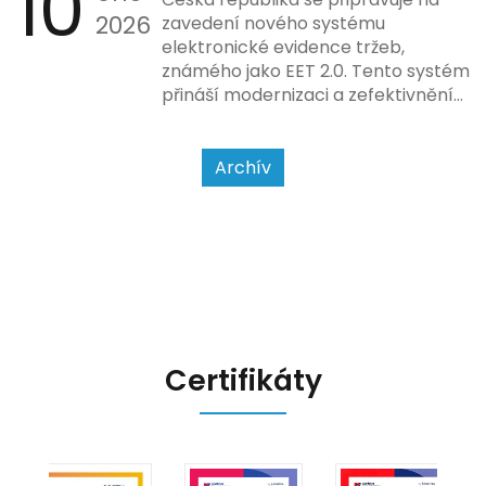
10
2026
povahy podnikatelské činnosti a
zavedení nového systému
způsobu interakce se
elektronické evidence tržeb,
zákazníkem.
známého jako EET 2.0. Tento systém
přináší modernizaci a zefektivnění
dosavadního procesu, což by mělo
usnadnit život podnikatelům i
kontrolním orgánům. Podívejme se
Archív
na hlavní změny, které EET 2.0
přináší, a jak se na ně můžete
připravit.
Certifikáty