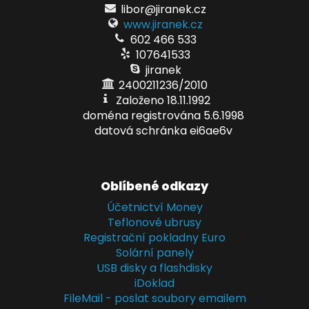
libor@jiranek.cz
www.jiranek.cz
602 466 533
107641533
jiranek
2400211236/2010
Založeno 18.11.1992
doména registrována 5.6.1998
datová schránka ei6ae6v
Oblíbené odkazy
Účetnictví Money
Teflonové ubrusy
Registrační pokladny Euro
Solární panely
USB disky a flashdisky
iDoklad
FileMail - poslat soubory emailem