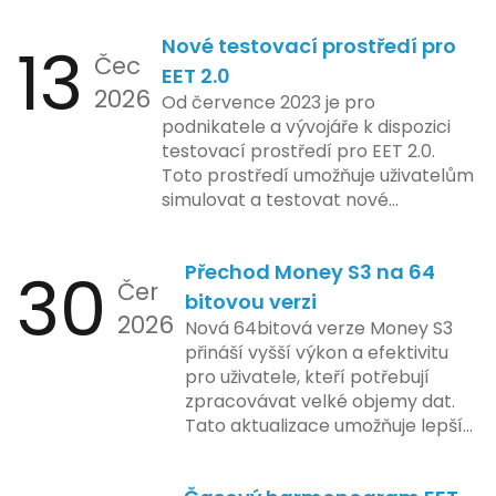
zdrojů Apple zkoumá možnosti
13
Nové testovací prostředí pro
implementace funkce, která by
Čec
mohla porušovat určité zákonné
EET 2.0
2026
limity na ochranu osobních údajů.
Od července 2023 je pro
Tato technologie se zaměřuje na
podnikatele a vývojáře k dispozici
pokročilé sledování uživatelských
testovací prostředí pro EET 2.0.
aktivit, což vyvolalo obavy ohledně
Toto prostředí umožňuje uživatelům
soukromí a ochrany dat uživatelů.
simulovat a testovat nové
Zatímco Apple tvrdí, že veškeré
funkcionality elektronické evidence
jejich inovace kladou důraz na
tržeb v bezpečném a
bezpečnost a ochranu spotřebitelů,
30
Přechod Money S3 na 64
kontrolovaném prostředí. Uživatelé
Čer
regulační orgány různých zemí jsou
mají možnost předem se seznámit s
bitovou verzi
na pozoru a sledují vývoj celého
2026
aktualizacemi, a tím lépe připravit
Nová 64bitová verze Money S3
případu velmi bedlivě. Vedení
své systémy na oficiální zavedení
přináší vyšší výkon a efektivitu
společnosti zatím neposkytlo
nového systému.
pro uživatele, kteří potřebují
podrobnější informace o
zpracovávat velké objemy dat.
konkrétních záměrech či časové
Tato aktualizace umožňuje lepší
ose zavedení této technologie.
správu paměti a rychlejší provoz
aplikace, což je klíčové pro