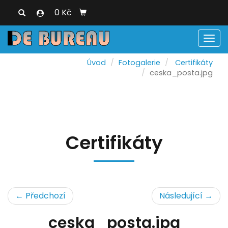
0 Kč
Men
Úvod
Fotogalerie
Certifikáty
ceska_posta.jpg
Certifikáty
← Předchozí
Následující →
ceska_posta.jpg