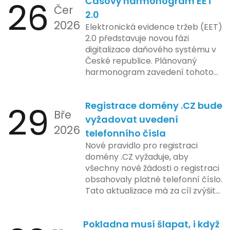
26
Časový harmonogram EET
podniky s náročnými účetními
Čer
procesy.
2.0
2026
Elektronická evidence tržeb (EET)
2.0 představuje novou fázi
digitalizace daňového systému v
České republice. Plánovaný
harmonogram zavedení tohoto
systému zahrnuje několik
klíčových etap. První fáze
29
Registrace domény .CZ bude
zahrnuje přípravu technické
Bře
platformy a legislativních změn,
vyžadovat uvedení
2026
které by měly být předloženy do
telefonního čísla
konce tohoto roku. Očekává se,
Nové pravidlo pro registraci
že tato fáze umožní adaptaci
domény .CZ vyžaduje, aby
systémů a rozšíření podpory pro
všechny nové žádosti o registraci
podnikatele, přičemž všechny
obsahovaly platné telefonní číslo.
potřebné technologie by měly
Tato aktualizace má za cíl zvýšit
být dostupné k testování v rámci
bezpečnost a transparentnost
pilotního programu. Druhá fáze,
při správě doménových jmen v
plánovaná na první pololetí
Pokladna musí šlapat, i když
České republice. Povinnost uvést