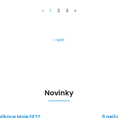
(current)
«
1
2
3
»
« zpět
Novinky
likace Moje EET?
5 nejč