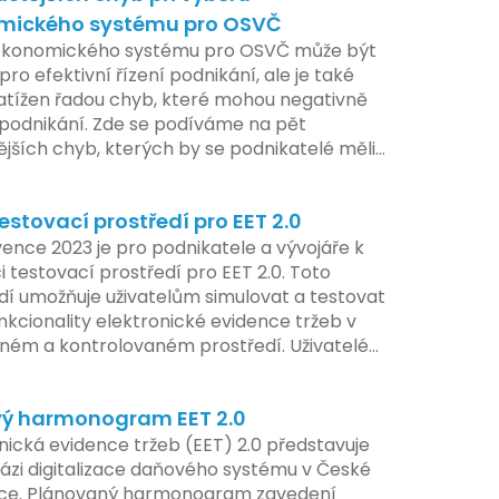
mického systému pro OSVČ
ekonomického systému pro OSVČ může být
pro efektivní řízení podnikání, ale je také
atížen řadou chyb, které mohou negativně
t podnikání. Zde se podíváme na pět
ějších chyb, kterých by se podnikatelé měli
at.
estovací prostředí pro EET 2.0
ence 2023 je pro podnikatele a vývojáře k
i testovací prostředí pro EET 2.0. Toto
dí umožňuje uživatelům simulovat a testovat
nkcionality elektronické evidence tržeb v
ém a kontrolovaném prostředí. Uživatelé
žnost předem se seznámit s aktualizacemi,
pe připravit své systémy na oficiální
ý harmonogram EET 2.0
í nového systému.
nická evidence tržeb (EET) 2.0 představuje
ázi digitalizace daňového systému v České
ice. Plánovaný harmonogram zavedení