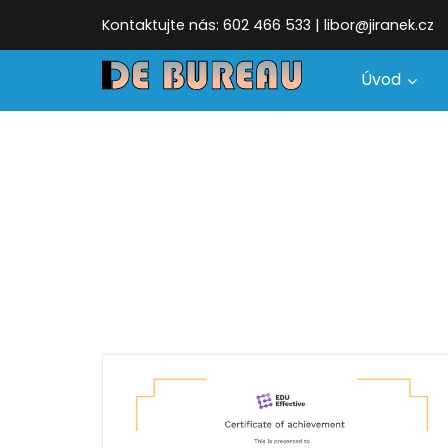
Kontaktujte nás: 602 466 533 | libor@jiranek.cz
Úvod