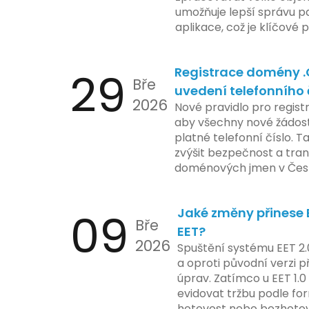
a ochranu spotřebitelů, 
umožňuje lepší správu pa
zemí jsou na pozoru a sle
aplikace, což je klíčové
velmi bedlivě. Vedení sp
účetními procesy.
podrobnější informace o
29
Registrace domény 
časové ose zavedení této
Bře
uvedení telefonního 
2026
Nové pravidlo pro regist
aby všechny nové žádosti
platné telefonní číslo. T
zvýšit bezpečnost a tra
doménových jmen v Česk
uvést telefonní číslo se
registrovaných domén, a
09
Jaké změny přinese E
stávající majitele domén p
Bře
EET?
2026
Spuštění systému EET 2.
a oproti původní verzi p
úprav. Zatímco u EET 1.0
evidovat tržbu podle for
hotovost nebo bezhotov