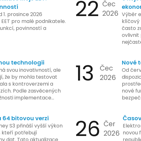
22
Čec
inností
ekono
2026
d 1. prosince 2026
Výběr 
 EET pro malé podnikatele.
klíčový 
unkcí, povinností a
často z
ovlivni
nejčast
vyvarov
nou technologii
13
Nové t
Čec
á svou inovativností, ale
Od červ
2026
í, že by mohla testovat
dispozic
kala s kontroverzemi a
prostře
rzích. Podle zasvěcených
nové fu
žnosti implementace
bezpečn
porušovat určité zákonné
mají mo
ch údajů. Tato technologie
a tím lé
64 bitovou verzi
26
Časov
 sledování uživatelských
zaveden
Čer
vy ohledně soukromí a
ey S3 přináší vyšší výkon
Elektro
tímco Apple tvrdí, že
2026
, kteří potřebují
novou f
ladou důraz na bezpečnost
y dat. Tato aktualizace
republ