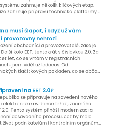
systému zahrnuje několik klíčových etap.
áze zahrnuje přípravu technické platformy a
tivních změn, které by měly být předloženy
e tohoto roku. Očekává se, že tato fáze
na musí šlapat, i když už vám
 adaptaci systémů a rozšíření podpory pro
atele, přičemž všechny potřebné
í provozovny nehrozí
ogie by měly být dostupné k testování v
vážení obchodníci a provozovatelé, zase je
ilotního programu. Druhá fáze, plánovaná
 Další kolo EET, tentokrát s číslovkou 2.0. Za
í pololetí následujícího roku, je zaměřena
cet let, co se vrtám v registračních
ení a edukaci uživatelů, včetně přípravy
ách, jsem viděl už ledacos. Od
lů a školení pro zaměstnavatele a účetní
nických tlačítkových pokladen, co se občas
V této fázi dojde také k oficiálnímu spuštění
, až po ty nejmodernější dotykové systémy,
u pro vybrané segmenty podnikání. Třetí a
omalu i kafe uvařit. A jedno vím jistě:
á fáze plánovaná na druhé pololetí roku
řipraveni na EET 2.0?
iva se mění, ale základní pravidlo zůstává –
hrnuje kompletní integraci systému EET 2.0
a musí šlapat jako hodinky. Jinak jsou
epublika se připravuje na zavedení nového
e, s povinností prodejců zapojit se do
my.
 elektronické evidence tržeb, známého
 systému, včetně zvýšeného dohledu nad
T 2.0. Tento systém přináší modernizaci a
váním pravidel.
vnění dosavadního procesu, což by mělo
t život podnikatelům i kontrolním orgánům.
me se na hlavní změny, které EET 2.0 přináší,