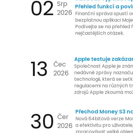
02
Srp
Přehled funkcí a pov
2026
Finanční správa spustí o
bezplatnou aplikaci Moje
Podívejte se na přehled f
nejčastějších otázek.
13
Apple testuje zakáza
Čec
Společnost Apple je znám
2026
nedávné zprávy naznačuj
technologii, která se set
regulacemi na různých t
zdrojů Apple zkoumá mo
funkce, která by mohla 
limity na ochranu osobní
30
Přechod Money S3 na 
se zaměřuje na pokročilé
Čer
aktivit, což vyvolalo oba
Nová 64bitová verze Mon
2026
ochrany dat uživatelů. Za
a efektivitu pro uživatele
veškeré jejich inovace k
zpracovávat velké objem