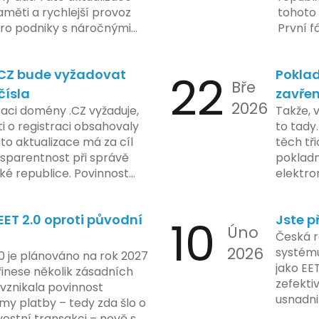
regulační orgány různých
měti a rychlejší provoz
tohoto 
dují vývoj celého případu
 pro podniky s náročnými
První f
olečnosti zatím neposkytlo
legisla
 konkrétních záměrech či
do konc
.CZ bude vyžadovat
22
Poklad
 technologie.
umožní
Bře
podnik
čísla
zavřen
2026
technol
raci domény .CZ vyžaduje,
Takže, 
rámci p
 o registraci obsahovaly
to tady.
na prvn
ato aktualizace má za cíl
těch tři
na škol
nsparentnost při správě
pokladn
materiá
é republice. Povinnost
elektro
firmy. 
 týká všech nově
zasekly
systém
 také může ovlivnit
co umí p
konečn
ET 2.0 oproti původní
10
Jste p
ři aktualizaci jejich údajů.
legislat
Úno
2024 za
pokladn
Česká r
do prax
2026
problé
systému
0 je plánováno na rok 2027
nového
jako EE
řinese několik zásadních
dodržo
zefekti
 vznikala povinnost
usnadni
my platby – tedy zda šlo o
Podívej
ostní transakci – nově se