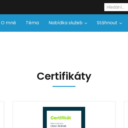
O mně
Téma
Nabídka služeb
Stáhnout
Certifikáty