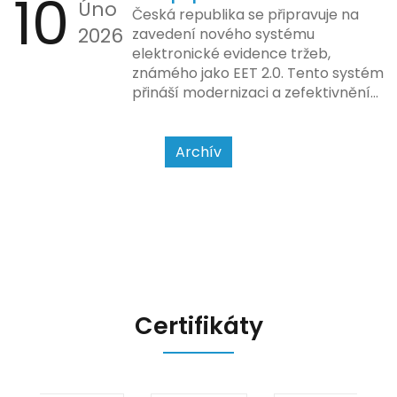
10
Úno
se má tato povinnost odvíjet od
Česká republika se připravuje na
2026
povahy podnikatelské činnosti a
zavedení nového systému
způsobu interakce se
elektronické evidence tržeb,
zákazníkem.
známého jako EET 2.0. Tento systém
přináší modernizaci a zefektivnění
dosavadního procesu, což by mělo
usnadnit život podnikatelům i
kontrolním orgánům. Podívejme se
Archív
na hlavní změny, které EET 2.0
přináší, a jak se na ně můžete
připravit.
Certifikáty