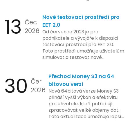
různých trzích. Podle zasvěcených
zdrojů Apple zkoumá možnosti
13
Nové testovací prostředí pro
implementace funkce, která by
Čec
mohla porušovat určité zákonné
EET 2.0
2026
limity na ochranu osobních údajů.
Od července 2023 je pro
Tato technologie se zaměřuje na
podnikatele a vývojáře k dispozici
pokročilé sledování uživatelských
testovací prostředí pro EET 2.0.
aktivit, což vyvolalo obavy ohledně
Toto prostředí umožňuje uživatelům
soukromí a ochrany dat uživatelů.
simulovat a testovat nové
Zatímco Apple tvrdí, že veškeré
funkcionality elektronické evidence
jejich inovace kladou důraz na
tržeb v bezpečném a
bezpečnost a ochranu spotřebitelů,
30
Přechod Money S3 na 64
kontrolovaném prostředí. Uživatelé
Čer
regulační orgány různých zemí jsou
mají možnost předem se seznámit s
bitovou verzi
na pozoru a sledují vývoj celého
2026
aktualizacemi, a tím lépe připravit
Nová 64bitová verze Money S3
případu velmi bedlivě. Vedení
své systémy na oficiální zavedení
přináší vyšší výkon a efektivitu
společnosti zatím neposkytlo
nového systému.
pro uživatele, kteří potřebují
podrobnější informace o
zpracovávat velké objemy dat.
konkrétních záměrech či časové
Tato aktualizace umožňuje lepší
ose zavedení této technologie.
správu paměti a rychlejší provoz
aplikace, což je klíčové pro