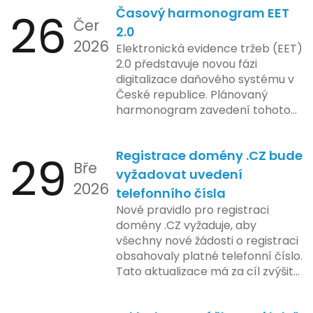
26
Časový harmonogram EET
podniky s náročnými účetními
Čer
procesy.
2.0
2026
Elektronická evidence tržeb (EET)
2.0 představuje novou fázi
digitalizace daňového systému v
České republice. Plánovaný
harmonogram zavedení tohoto
systému zahrnuje několik
klíčových etap. První fáze
29
Registrace domény .CZ bude
zahrnuje přípravu technické
Bře
platformy a legislativních změn,
vyžadovat uvedení
2026
které by měly být předloženy do
telefonního čísla
konce tohoto roku. Očekává se,
Nové pravidlo pro registraci
že tato fáze umožní adaptaci
domény .CZ vyžaduje, aby
systémů a rozšíření podpory pro
všechny nové žádosti o registraci
podnikatele, přičemž všechny
obsahovaly platné telefonní číslo.
potřebné technologie by měly
Tato aktualizace má za cíl zvýšit
být dostupné k testování v rámci
bezpečnost a transparentnost
pilotního programu. Druhá fáze,
při správě doménových jmen v
plánovaná na první pololetí