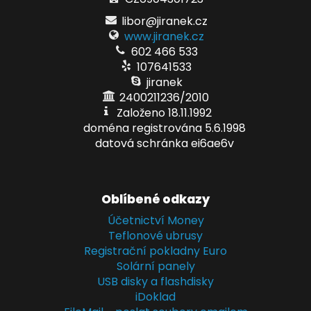
libor@jiranek.cz
www.jiranek.cz
602 466 533
107641533
jiranek
2400211236/2010
Založeno 18.11.1992
doména registrována 5.6.1998
datová schránka ei6ae6v
Oblíbené odkazy
Účetnictví Money
Teflonové ubrusy
Registrační pokladny Euro
Solární panely
USB disky a flashdisky
iDoklad