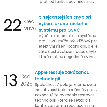
přehled funkcí, povinností a
nejčastějších otázek.
22
5 nejčastějších chyb při
Čec
výběru ekonomického
2026
systému pro OSVČ
Výběr ekonomického systému
pro OSVČ může být klíčový pro
efektivní řízení podnikání, ale je
také často zatížen řadou chyb,
které mohou negativně ovlivnit
podnikání. Zde se podíváme na
pět nejčastějších chyb, kterých
13
Apple testuje zakázanou
by se podnikatelé měli vyvarovat.
Čec
technologii
2026
Společnost Apple je známá svou
inovativností, ale nedávné zprávy
naznačují, že by mohla testovat
technologii, která se setkala s
kontroverzemi a regulacemi na