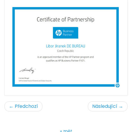
← Předchozí
Následující →
« zpět