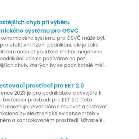
astějších chyb při výběru
mického systému pro OSVČ
ekonomického systému pro OSVČ může být
pro efektivní řízení podnikání, ale je také
atížen řadou chyb, které mohou negativně
t podnikání. Zde se podíváme na pět
ějších chyb, kterých by se podnikatelé měli
at.
estovací prostředí pro EET 2.0
ence 2023 je pro podnikatele a vývojáře k
i testovací prostředí pro EET 2.0. Toto
dí umožňuje uživatelům simulovat a testovat
nkcionality elektronické evidence tržeb v
ém a kontrolovaném prostředí. Uživatelé
žnost předem se seznámit s aktualizacemi,
pe připravit své systémy na oficiální