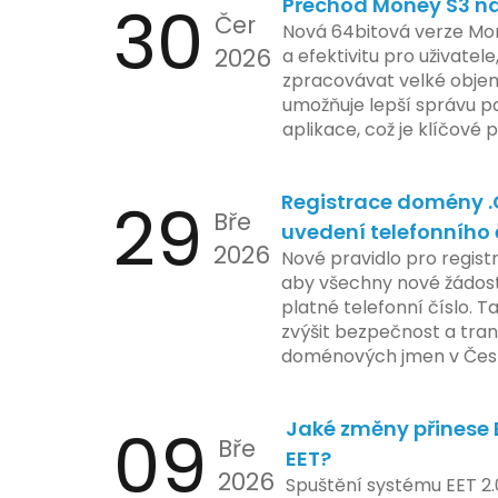
30
Přechod Money S3 na 
se zaměřuje na pokročilé
Čer
aktivit, což vyvolalo oba
Nová 64bitová verze Mon
2026
ochrany dat uživatelů. Za
a efektivitu pro uživatele
veškeré jejich inovace k
zpracovávat velké objem
a ochranu spotřebitelů, 
umožňuje lepší správu pa
zemí jsou na pozoru a sle
aplikace, což je klíčové
velmi bedlivě. Vedení sp
účetními procesy.
podrobnější informace o
29
Registrace domény 
časové ose zavedení této
Bře
uvedení telefonního 
2026
Nové pravidlo pro regist
aby všechny nové žádosti
platné telefonní číslo. T
zvýšit bezpečnost a tra
doménových jmen v Česk
uvést telefonní číslo se
registrovaných domén, a
09
Jaké změny přinese E
stávající majitele domén p
Bře
EET?
2026
Spuštění systému EET 2.