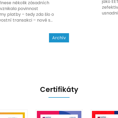
jako EE
řinese několik zásadních
dodržo
zefekti
 vznikala povinnost
usnadni
my platby – tedy zda šlo o
Podívej
ostní transakci – nově se
a jak se
jet od povahy
a způsobu interakce se
Archív
Certifikáty