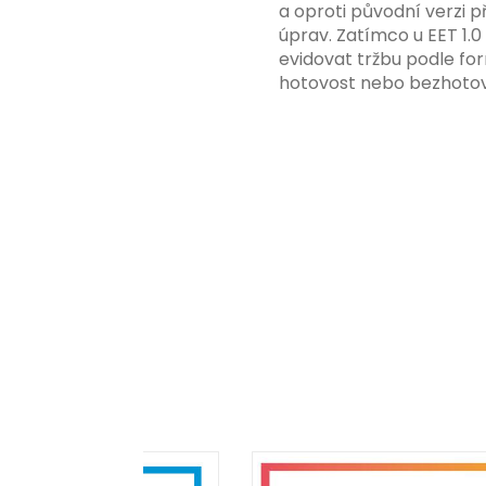
a oproti původní verzi p
úprav. Zatímco u EET 1.0
evidovat tržbu podle for
hotovost nebo bezhotov
má tato povinnost odví
podnikatelské činnosti 
zákazníkem.