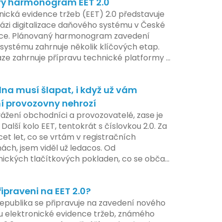
ý harmonogram EET 2.0
í nového systému.
nická evidence tržeb (EET) 2.0 představuje
ázi digitalizace daňového systému v České
ice. Plánovaný harmonogram zavedení
systému zahrnuje několik klíčových etap.
áze zahrnuje přípravu technické platformy a
tivních změn, které by měly být předloženy
e tohoto roku. Očekává se, že tato fáze
na musí šlapat, i když už vám
 adaptaci systémů a rozšíření podpory pro
atele, přičemž všechny potřebné
í provozovny nehrozí
ogie by měly být dostupné k testování v
vážení obchodníci a provozovatelé, zase je
ilotního programu. Druhá fáze, plánovaná
 Další kolo EET, tentokrát s číslovkou 2.0. Za
í pololetí následujícího roku, je zaměřena
cet let, co se vrtám v registračních
ení a edukaci uživatelů, včetně přípravy
ách, jsem viděl už ledacos. Od
lů a školení pro zaměstnavatele a účetní
nických tlačítkových pokladen, co se občas
V této fázi dojde také k oficiálnímu spuštění
, až po ty nejmodernější dotykové systémy,
u pro vybrané segmenty podnikání. Třetí a
omalu i kafe uvařit. A jedno vím jistě:
á fáze plánovaná na druhé pololetí roku
řipraveni na EET 2.0?
iva se mění, ale základní pravidlo zůstává –
hrnuje kompletní integraci systému EET 2.0
a musí šlapat jako hodinky. Jinak jsou
epublika se připravuje na zavedení nového
e, s povinností prodejců zapojit se do
my.
 elektronické evidence tržeb, známého
 systému, včetně zvýšeného dohledu nad