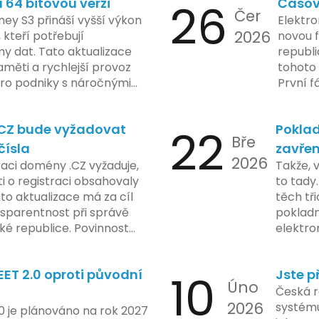
64 bitovou verzi
26
Časov
 sledování uživatelských
zaveden
Čer
vy ohledně soukromí a
ey S3 přináší vyšší výkon
Elektro
tímco Apple tvrdí, že
2026
, kteří potřebují
novou f
ladou důraz na bezpečnost
y dat. Tato aktualizace
republ
regulační orgány různých
měti a rychlejší provoz
tohoto 
dují vývoj celého případu
 pro podniky s náročnými
První f
olečnosti zatím neposkytlo
legisla
 konkrétních záměrech či
do konc
.CZ bude vyžadovat
22
Poklad
 technologie.
umožní
Bře
podnik
čísla
zavřen
2026
technol
raci domény .CZ vyžaduje,
Takže, 
rámci p
 o registraci obsahovaly
to tady.
na prvn
ato aktualizace má za cíl
těch tři
na škol
nsparentnost při správě
pokladn
materiá
é republice. Povinnost
elektro
firmy. 
 týká všech nově
zasekly
systém
 také může ovlivnit
co umí p
konečn
ET 2.0 oproti původní
10
Jste p
ři aktualizaci jejich údajů.
legislat
Úno
2024 za
pokladn
Česká r
do prax
2026
problé
systému
0 je plánováno na rok 2027
nového