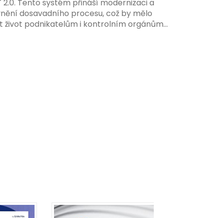
T 2.0. Tento systém přináší modernizaci a
váním pravidel.
vnění dosavadního procesu, což by mělo
t život podnikatelům i kontrolním orgánům.
me se na hlavní změny, které EET 2.0 přináší,
 na ně můžete připravit.