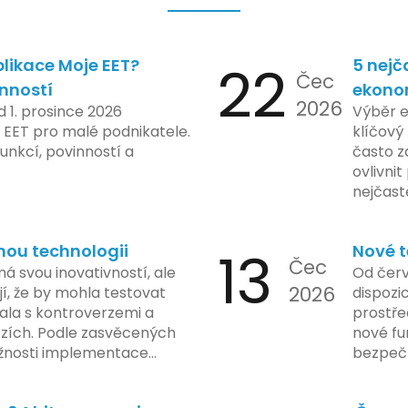
likace Moje EET?
22
5 nejč
Čec
inností
ekono
2026
d 1. prosince 2026
Výběr 
 EET pro malé podnikatele.
klíčový 
unkcí, povinností a
často z
ovlivni
nejčast
vyvarov
nou technologii
13
Nové t
Čec
á svou inovativností, ale
Od červ
2026
í, že by mohla testovat
dispozic
kala s kontroverzemi a
prostře
rzích. Podle zasvěcených
nové fu
žnosti implementace
bezpečn
porušovat určité zákonné
mají mo
ch údajů. Tato technologie
a tím lé