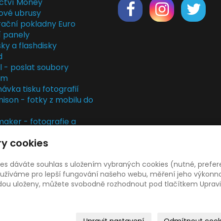
ctví Money
ové ubrusy
rační pokladny Euro
í panely
ky a flashdisky
d
il - poslat soubory
em
ávka tisku fotografií
nison - fotky z mobilu do
ker - fotografie a
rky
y cookies
kladny
rvis
ies dáváte souhlas s uložením vybraných cookies (nutné, prefer
žíváme pro lepší fungování našeho webu, měření jeho výkonnost
udou uloženy, můžete svobodně rozhodnout pod tlačítkem Upravi
© 2026
Libor Jiránek DE BUREAU
|
Mapa webu