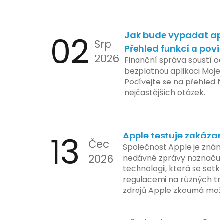
02
Jak bude vypadat ap
Srp
Přehled funkcí a pov
2026
Finanční správa spustí o
bezplatnou aplikaci Moje
Podívejte se na přehled f
nejčastějších otázek.
13
Apple testuje zakáza
Čec
Společnost Apple je znám
2026
nedávné zprávy naznačuj
technologii, která se set
regulacemi na různých t
zdrojů Apple zkoumá mo
funkce, která by mohla 
limity na ochranu osobní