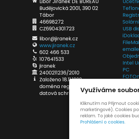
Libor Jiránek DE BUREAU
Účetni
Budějovická 2001, 390 02
Teflon
Tábor
Regist
46698272
Solárn
CZ6904301723
USB dis
iDokla
libor@jiranek.cz
FileMa
www.jiranek.cz
email
602 466 533
Objedn
107641533
Intel U
jiranek
PC
2400211236/2010
FOTOma
Založeno 18.11.1992
fotodá
doména registrována 5.6.1998
Využíváme soubor
EET po
datová schránka ei6ae6v
EET se
Kliknutím na Přijmout cook
marketingové). Cookies pou
reklam. To jaké cookies b
Prohlášení o cookies.