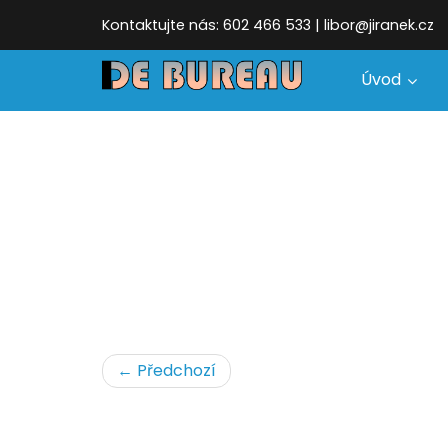
Kontaktujte nás: 602 466 533 | libor@jiranek.cz
Úvod
← Předchozí