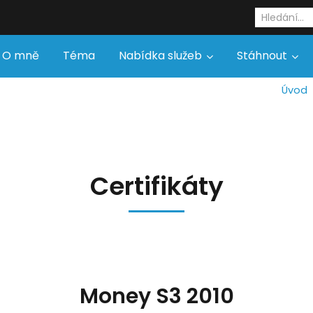
O mně
Téma
Nabídka služeb
Stáhnout
Úvod
Certifikáty
Money S3 2010