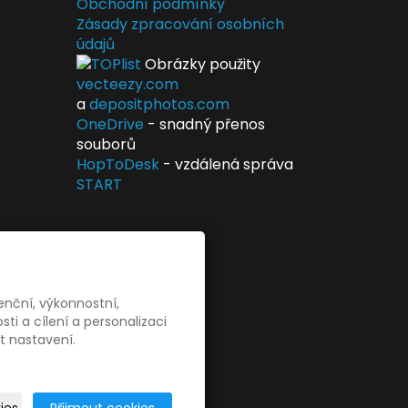
Obchodní podmínky
Zásady zpracování osobních
údajů
Obrázky použity
vecteezy.com
a
depositphotos.com
OneDrive
- snadný přenos
souborů
HopToDesk
- vzdálená správa
START
enční, výkonnostní,
i a cílení a personalizaci
t nastavení.