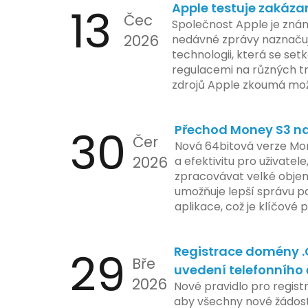
13
Apple testuje zakáza
Čec
Společnost Apple je znám
2026
nedávné zprávy naznačuj
technologii, která se set
regulacemi na různých t
zdrojů Apple zkoumá mo
funkce, která by mohla 
limity na ochranu osobní
30
Přechod Money S3 na 
se zaměřuje na pokročilé
Čer
aktivit, což vyvolalo oba
Nová 64bitová verze Mon
2026
ochrany dat uživatelů. Za
a efektivitu pro uživatele
veškeré jejich inovace k
zpracovávat velké objem
a ochranu spotřebitelů, 
umožňuje lepší správu pa
zemí jsou na pozoru a sle
aplikace, což je klíčové
velmi bedlivě. Vedení sp
účetními procesy.
podrobnější informace o
29
Registrace domény 
časové ose zavedení této
Bře
uvedení telefonního 
2026
Nové pravidlo pro regist
aby všechny nové žádosti