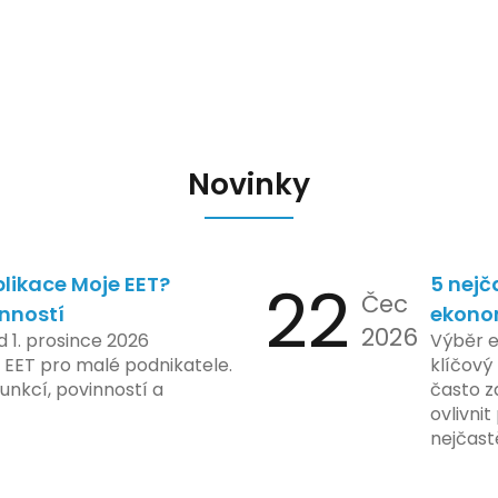
Novinky
likace Moje EET?
22
5 nejč
Čec
inností
ekono
2026
d 1. prosince 2026
Výběr 
 EET pro malé podnikatele.
klíčový 
unkcí, povinností a
často z
ovlivni
nejčast
vyvarov