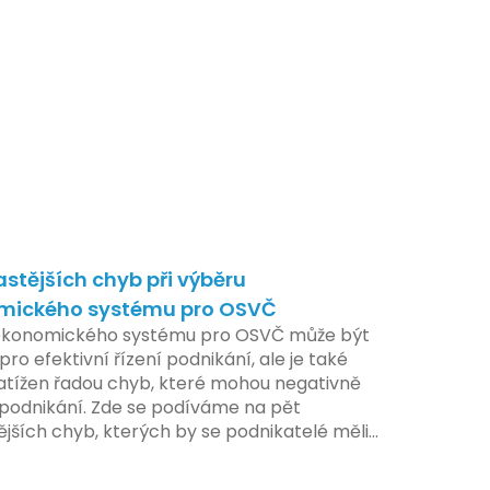
astějších chyb při výběru
mického systému pro OSVČ
ekonomického systému pro OSVČ může být
pro efektivní řízení podnikání, ale je také
atížen řadou chyb, které mohou negativně
t podnikání. Zde se podíváme na pět
ějších chyb, kterých by se podnikatelé měli
at.