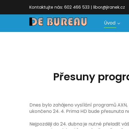
Kontaktujte nás: 602 466 533 | libor@jiranek.cz
Úvod
Přesuny progr
Dnes bylo zahájeno vysílání programů AXN, A
ukončeno 24. 4. Prima HD bude přesunuta na f
Nejpozději do 24. dubna je nutné přeladit vá