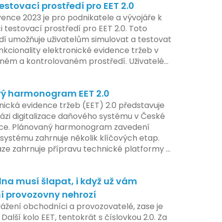
estovací prostředí pro EET 2.0
ence 2023 je pro podnikatele a vývojáře k
i testovací prostředí pro EET 2.0. Toto
dí umožňuje uživatelům simulovat a testovat
nkcionality elektronické evidence tržeb v
ém a kontrolovaném prostředí. Uživatelé
žnost předem se seznámit s aktualizacemi,
pe připravit své systémy na oficiální
ý harmonogram EET 2.0
í nového systému.
nická evidence tržeb (EET) 2.0 představuje
ázi digitalizace daňového systému v České
ice. Plánovaný harmonogram zavedení
systému zahrnuje několik klíčových etap.
áze zahrnuje přípravu technické platformy a
tivních změn, které by měly být předloženy
e tohoto roku. Očekává se, že tato fáze
na musí šlapat, i když už vám
 adaptaci systémů a rozšíření podpory pro
atele, přičemž všechny potřebné
í provozovny nehrozí
ogie by měly být dostupné k testování v
vážení obchodníci a provozovatelé, zase je
ilotního programu. Druhá fáze, plánovaná
 Další kolo EET, tentokrát s číslovkou 2.0. Za