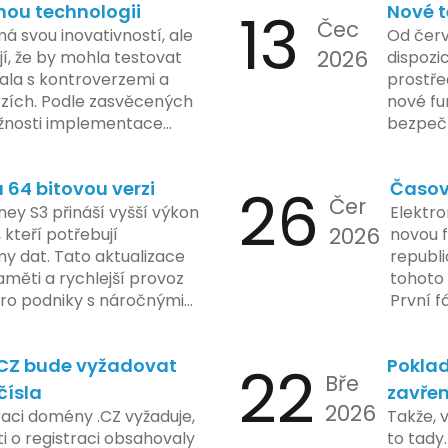
nou technologii
13
Nové t
Čec
á svou inovativností, ale
Od červ
2026
í, že by mohla testovat
dispozic
kala s kontroverzemi a
prostře
rzích. Podle zasvěcených
nové fu
žnosti implementace
bezpečn
porušovat určité zákonné
mají mo
ch údajů. Tato technologie
a tím lé
64 bitovou verzi
26
Časov
 sledování uživatelských
zaveden
Čer
vy ohledně soukromí a
ey S3 přináší vyšší výkon
Elektro
tímco Apple tvrdí, že
2026
, kteří potřebují
novou f
ladou důraz na bezpečnost
y dat. Tato aktualizace
republ
regulační orgány různých
měti a rychlejší provoz
tohoto 
dují vývoj celého případu
 pro podniky s náročnými
První f
olečnosti zatím neposkytlo
legisla
 konkrétních záměrech či
do konc
.CZ bude vyžadovat
22
Poklad
 technologie.
umožní
Bře
podnik
čísla
zavřen
2026
technol
raci domény .CZ vyžaduje,
Takže, 
rámci p
 o registraci obsahovaly
to tady.