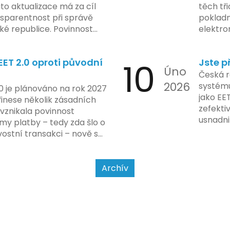
na prvn
ato aktualizace má za cíl
těch tři
na škol
nsparentnost při správě
pokladn
materiá
é republice. Povinnost
elektro
firmy. 
 týká všech nově
zasekly
systém
 také může ovlivnit
co umí p
konečn
ET 2.0 oproti původní
10
Jste p
ři aktualizaci jejich údajů.
legislat
Úno
2024 za
pokladn
Česká r
do prax
2026
problé
systému
0 je plánováno na rok 2027
nového
jako EE
řinese několik zásadních
dodržo
zefekti
 vznikala povinnost
usnadni
my platby – tedy zda šlo o
Podívej
ostní transakci – nově se
a jak se
jet od povahy
a způsobu interakce se
Archív