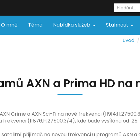
O mně
Téma
Nabídka služeb
Stáhnout
Úvod
amů AXN a Prima HD na 
XN Crime a AXN Sci-Fi na nové frekvenci (11914;H;27500;3
rekvenci (11876;H;27500;3/4), kde bude vysílána od 25. 4.
š satelitní přijímač na novou frekvenci u programů AXN a 