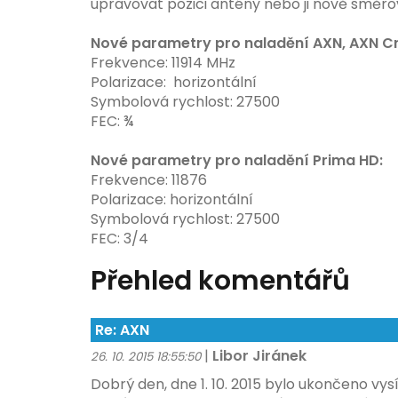
upravovat pozici antény nebo ji nově směro
Nové parametry pro naladění AXN, AXN Cri
Frekvence: 11914 MHz
Polarizace: horizontální
Symbolová rychlost: 27500
FEC: ¾
Nové parametry pro naladění Prima HD:
Frekvence: 11876
Polarizace: horizontální
Symbolová rychlost: 27500
FEC: 3/4
Přehled komentářů
Re: AXN
|
Libor Jiránek
26. 10. 2015 18:55:50
Dobrý den, dne 1. 10. 2015 bylo ukončeno vys