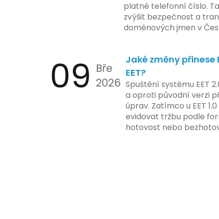
platné telefonní číslo. T
zvýšit bezpečnost a tra
doménových jmen v Česk
uvést telefonní číslo se
registrovaných domén, a
09
Jaké změny přinese E
stávající majitele domén p
Bře
EET?
2026
Spuštění systému EET 2.
a oproti původní verzi p
úprav. Zatímco u EET 1.0
evidovat tržbu podle for
hotovost nebo bezhotov
má tato povinnost odví
podnikatelské činnosti 
zákazníkem.