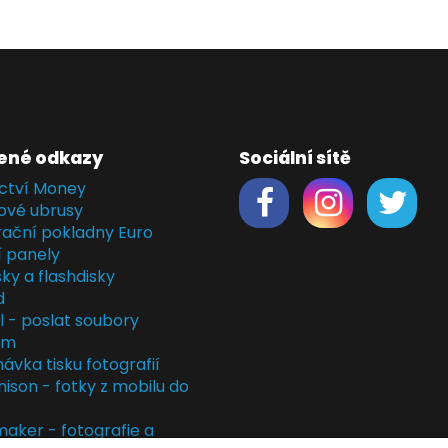
ené odkazy
Sociální sítě
ctví Money
ové ubrusy
rační pokladny Euro
í panely
ky a flashdisky
d
il - poslat soubory
em
ávka tisku fotografií
nison - fotky z mobilu do
ker - fotografie a