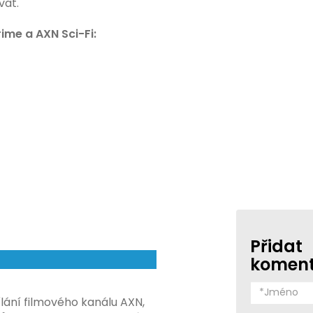
vat.
me a AXN Sci-Fi:
Přidat
komen
ílání filmového kanálu AXN,