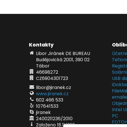
Kontakty
Oblíb
Libor Jiránek DE BUREAU
Účetni
Budějovická 2001, 390 02
Teflon
Tábor
Regist
46698272
Solárn
CZ6904301723
USB dis
iDokla
libor@jiranek.cz
FileMa
www.jiranek.cz
email
602 466 533
Objedn
107641533
Intel U
jiranek
PC
2400211236/2010
FOTOma
Založeno 18.11.1992