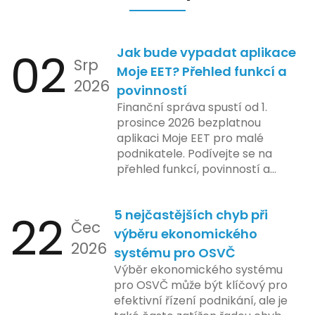
02
Jak bude vypadat aplikace
Srp
Moje EET? Přehled funkcí a
2026
povinností
Finanční správa spustí od 1.
prosince 2026 bezplatnou
aplikaci Moje EET pro malé
podnikatele. Podívejte se na
přehled funkcí, povinností a
nejčastějších otázek.
22
5 nejčastějších chyb při
Čec
výběru ekonomického
2026
systému pro OSVČ
Výběr ekonomického systému
pro OSVČ může být klíčový pro
efektivní řízení podnikání, ale je