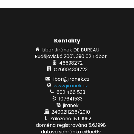
Kontakty
Libor Jiránek DE BUREAU
Budějovická 2001, 390 02 Tábor
46698272
CZ6904301723
libor@jiranek.cz
www.jiranek.cz
602 466 533
107641533
jiranek
2400211236/2010
Založeno 18.11.1992
doména registrována 5.6.1998
datová schránka ei6ae6v