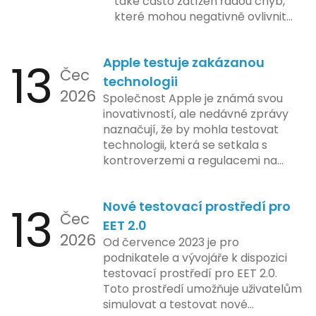
také často zatížen řadou chyb,
které mohou negativně ovlivnit
podnikání. Zde se podíváme na
pět nejčastějších chyb, kterých
13
Apple testuje zakázanou
by se podnikatelé měli vyvarovat.
Čec
technologii
2026
Společnost Apple je známá svou
inovativností, ale nedávné zprávy
naznačují, že by mohla testovat
technologii, která se setkala s
kontroverzemi a regulacemi na
různých trzích. Podle zasvěcených
zdrojů Apple zkoumá možnosti
13
Nové testovací prostředí pro
implementace funkce, která by
Čec
mohla porušovat určité zákonné
EET 2.0
2026
limity na ochranu osobních údajů.
Od července 2023 je pro
Tato technologie se zaměřuje na
podnikatele a vývojáře k dispozici
pokročilé sledování uživatelských
testovací prostředí pro EET 2.0.
aktivit, což vyvolalo obavy ohledně
Toto prostředí umožňuje uživatelům
soukromí a ochrany dat uživatelů.
simulovat a testovat nové
Zatímco Apple tvrdí, že veškeré