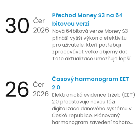
funkcionality elektronické evidence
jejich inovace kladou důraz na
tržeb v bezpečném a
bezpečnost a ochranu spotřebitelů,
30
Přechod Money S3 na 64
kontrolovaném prostředí. Uživatelé
Čer
regulační orgány různých zemí jsou
mají možnost předem se seznámit s
bitovou verzi
na pozoru a sledují vývoj celého
2026
aktualizacemi, a tím lépe připravit
Nová 64bitová verze Money S3
případu velmi bedlivě. Vedení
své systémy na oficiální zavedení
přináší vyšší výkon a efektivitu
společnosti zatím neposkytlo
nového systému.
pro uživatele, kteří potřebují
podrobnější informace o
zpracovávat velké objemy dat.
konkrétních záměrech či časové
Tato aktualizace umožňuje lepší
ose zavedení této technologie.
správu paměti a rychlejší provoz
aplikace, což je klíčové pro
26
Časový harmonogram EET
podniky s náročnými účetními
Čer
procesy.
2.0
2026
Elektronická evidence tržeb (EET)
2.0 představuje novou fázi
digitalizace daňového systému v
České republice. Plánovaný
harmonogram zavedení tohoto
systému zahrnuje několik
klíčových etap. První fáze