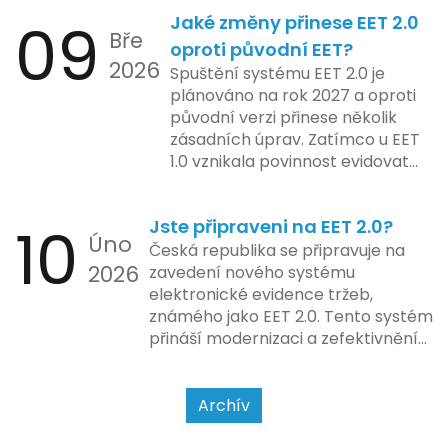
Od elektronických tlačítkových
2024 zahrnuje kompletní
09
Jaké změny přinese EET 2.0
pokladen, co se občas zasekly, až
integraci systému EET 2.0 do
Bře
po ty nejmodernější dotykové
praxe, s povinností prodejců
oproti původní EET?
2026
systémy, co umí pomalu i kafe
zapojit se do nového systému,
Spuštění systému EET 2.0 je
uvařit. A jedno vím jistě: legislativa
včetně zvýšeného dohledu nad
plánováno na rok 2027 a oproti
se mění, ale základní pravidlo
dodržováním pravidel.
původní verzi přinese několik
zůstává – pokladna musí šlapat
zásadních úprav. Zatímco u EET
jako hodinky. Jinak jsou problémy.
1.0 vznikala povinnost evidovat
tržbu podle formy platby – tedy
zda šlo o hotovost nebo
10
Jste připraveni na EET 2.0?
bezhotovostní transakci – nově
Úno
se má tato povinnost odvíjet od
Česká republika se připravuje na
2026
povahy podnikatelské činnosti a
zavedení nového systému
způsobu interakce se
elektronické evidence tržeb,
zákazníkem.
známého jako EET 2.0. Tento systém
přináší modernizaci a zefektivnění
dosavadního procesu, což by mělo
usnadnit život podnikatelům i
kontrolním orgánům. Podívejme se
Archív
na hlavní změny, které EET 2.0