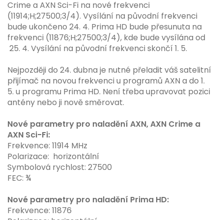
Crime a AXN Sci-Fi na nové frekvenci
(11914;H;27500;3/4). Vysílání na původní frekvenci
bude ukončeno 24. 4. Prima HD bude přesunuta na
frekvenci (11876;H;27500;3/4), kde bude vysílána od
25. 4. Vysílání na původní frekvenci skončí 1. 5.
Nejpozději do 24. dubna je nutné přeladit váš satelitní
přijímač na novou frekvenci u programů AXN a do 1.
5. u programu Prima HD. Není třeba upravovat pozici
antény nebo ji nově směrovat.
Nové parametry pro naladění AXN, AXN Crime a
AXN Sci-Fi:
Frekvence: 11914 MHz
Polarizace: horizontální
Symbolová rychlost: 27500
FEC: ¾
Nové parametry pro naladění Prima HD:
Frekvence: 11876