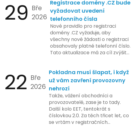
29
Registrace domény .CZ bude
zahrnuje přípravu technické
Bře
platformy a legislativních změn,
vyžadovat uvedení
2026
které by měly být předloženy do
telefonního čísla
konce tohoto roku. Očekává se,
Nové pravidlo pro registraci
že tato fáze umožní adaptaci
domény .CZ vyžaduje, aby
systémů a rozšíření podpory pro
všechny nové žádosti o registraci
podnikatele, přičemž všechny
obsahovaly platné telefonní číslo.
potřebné technologie by měly
Tato aktualizace má za cíl zvýšit
být dostupné k testování v rámci
bezpečnost a transparentnost
pilotního programu. Druhá fáze,
při správě doménových jmen v
plánovaná na první pololetí
22
Pokladna musí šlapat, i když
České republice. Povinnost uvést
následujícího roku, je zaměřena
Bře
telefonní číslo se týká všech
už vám zavření provozovny
na školení a edukaci uživatelů,
2026
nově registrovaných domén, a
nehrozí
včetně přípravy materiálů a
také může ovlivnit stávající
Takže, vážení obchodníci a
školení pro zaměstnavatele a
majitele domén při aktualizaci
provozovatelé, zase je to tady.
účetní firmy. V této fázi dojde
jejich údajů.
Další kolo EET, tentokrát s
také k oficiálnímu spuštění
číslovkou 2.0. Za těch třicet let, co
systému pro vybrané segmenty
se vrtám v registračních
podnikání. Třetí a konečná fáze
pokladnách, jsem viděl už ledacos.
plánovaná na druhé pololetí roku