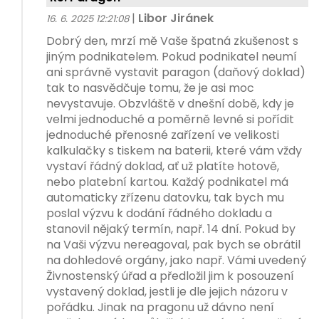
|
Libor Jiránek
16. 6. 2025 12:21:08
Dobrý den, mrzí mě Vaše špatná zkušenost s
jiným podnikatelem. Pokud podnikatel neumí
ani správně vystavit paragon (daňový doklad)
tak to nasvědčuje tomu, že je asi moc
nevystavuje. Obzvláště v dnešní době, kdy je
velmi jednoduché a poměrně levné si pořídit
jednoduché přenosné zařízení ve velikosti
kalkulačky s tiskem na baterii, které vám vždy
vystaví řádný doklad, ať už platíte hotově,
nebo platební kartou. Každý podnikatel má
automaticky zřízenu datovku, tak bych mu
poslal výzvu k dodání řádného dokladu a
stanovil nějaký termín, např. 14 dní. Pokud by
na Vaši výzvu nereagoval, pak bych se obrátil
na dohledové orgány, jako např. Vámi uvedený
Živnostenský úřad a předložil jim k posouzení
vystavený doklad, jestli je dle jejich názoru v
pořádku. Jinak na pragonu už dávno není