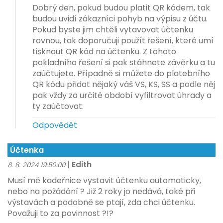
Dobrý den, pokud budou platit QR kódem, tak
budou uvidí zákazníci pohyb na výpisu z účtu.
Pokud byste jim chtěli vytavovat účtenku
rovnou, tak doporučuji použít řešení, které umí
tisknout QR kód na účtenku. Z tohoto
pokladního řešení si pak stáhnete závěrku a tu
zaúčtujete. Případně si můžete do platebního
QR kódu přidat nějaký váš VS, KS, SS a podle něj
pak vždy za určité období vyfiltrovat úhrady a
ty zaúčtovat.
Odpovědět
Účtenka
|
Edith
8. 8. 2024 19:50:00
Musí mě kadeřnice vystavit účtenku automaticky,
nebo na požádání ? Již 2 roky jo nedává, také při
výstavách a podobně se ptají, zda chci účtenku.
Považuji to za povinnost ?!?