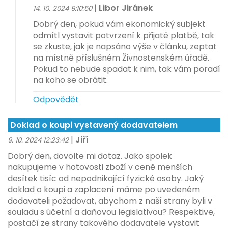
|
Libor Jiránek
14. 10. 2024 9:10:50
Dobrý den, pokud vám ekonomický subjekt
odmítl vystavit potvrzení k přijaté platbě, tak
se zkuste, jak je napsáno výše v článku, zeptat
na místně příslušném Živnostenském úřadě.
Pokud to nebude spadat k nim, tak vám poradí
na koho se obrátit.
Odpovědět
Doklad o koupi vystavený dodavatelem
|
Jiří
9. 10. 2024 12:23:42
Dobrý den, dovolte mi dotaz. Jako spolek
nakupujeme v hotovosti zboží v ceně menších
desítek tisíc od nepodnikající fyzické osoby. Jaký
doklad o koupi a zaplacení máme po uvedeném
dodavateli požadovat, abychom z naší strany byli v
souladu s účetní a daňovou legislativou? Respektive,
postačí ze strany takového dodavatele vystavit