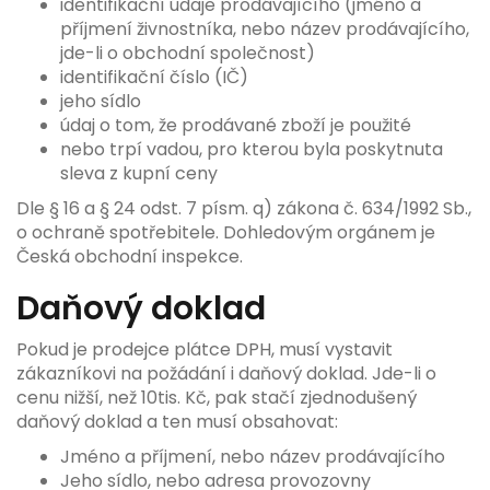
identifikační údaje prodávajícího (jméno a
příjmení živnostníka, nebo název prodávajícího,
jde-li o obchodní společnost)
identifikační číslo (IČ)
jeho sídlo
údaj o tom, že prodávané zboží je použité
nebo trpí vadou, pro kterou byla poskytnuta
sleva z kupní ceny
Dle § 16 a § 24 odst. 7 písm. q) zákona č. 634/1992 Sb.,
o ochraně spotřebitele. Dohledovým orgánem je
Česká obchodní inspekce.
Daňový doklad
Pokud je prodejce plátce DPH, musí vystavit
zákazníkovi na požádání i daňový doklad. Jde-li o
cenu nižší, než 10tis. Kč, pak stačí zjednodušený
daňový doklad a ten musí obsahovat:
Jméno a příjmení, nebo název prodávajícího
Jeho sídlo, nebo adresa provozovny