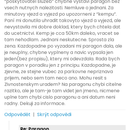
“poskytovatel sluzeb” chybne vystavi paragon bez
vsech nutnych nalezitosti. Nemluve o jednani. Za
minutovy vjezd a vyjezd po upozorneni z “kempu”.
Paní mi donutila uhradit takovyto vjezd a vyjezd, ale
nevystavila mi dobre doklad, ktery bych chtela dat
do ucetnictvi. Kemp je cca 50km daleko, vracet se
tam nehodlam. Jednani neskutecne. Sprosta zla
zena. Kazdopadne po vyzadani mi paragon dala, ale
je neuplny, chybne vyplneny a navic vypsala jen
jeden(bez propisu), ktery mi odevzdala. Rada bych
paragon v poradku jen z principu. Kazdopadne, je
zjevne, ze stejne vubec za parkovne nepriznava
prijem, nebo sem tam neco ano. Mohu resit s
Zivnostenskym uradem? Na paragonu chybi citelne
razitko, ale je tam-je tam videt jen jmeno, nicmene
uplne tam chybi cislo paragonu a ani datum neni
radny. Dekuji za informace.
Odpovědět
|
Skrýt odpovědi
Re: Paragon