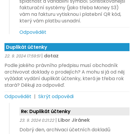
splatnost a variabilní symbol. Sofistikovanější
fakturační systémy (jako třeba Money S3)
vám na fakturu vytisknou i platební QR kód,
který vám platbu usnadní.
Odpovědět
Duplikát účtenky
|
dotaz
22. 9. 2024 17:59:51
Podle jakého právního předpisu musí obchodník
archivovat doklady o prodejích? A mohu si já od něj
vyžádat vydání duplikát účtenky, která je třeba rok
stará? Děkuji za odpověď.
Odpovědět
|
Skrýt odpovědi
Re: Duplikát účtenky
|
Libor Jiránek
23. 9. 2024 0:21:22
Dobrý den, archivaci účetních dokladů