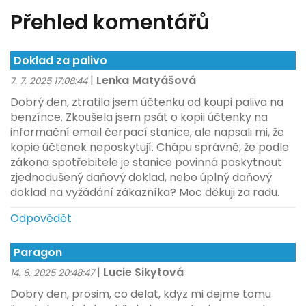
Přehled komentářů
Doklad za palivo
|
Lenka Matyášová
7. 7. 2025 17:08:44
Dobrý den, ztratila jsem účtenku od koupi paliva na
benzínce. Zkoušela jsem psát o kopii účtenky na
informační email čerpací stanice, ale napsali mi, že
kopie účtenek neposkytují. Chápu správně, že podle
zákona spotřebitele je stanice povinná poskytnout
zjednodušený daňový doklad, nebo úplný daňový
doklad na vyžádání zákazníka? Moc děkuji za radu.
Odpovědět
Paragon
|
Lucie Sikytová
14. 6. 2025 20:48:47
Dobry den, prosim, co delat, kdyz mi dejme tomu