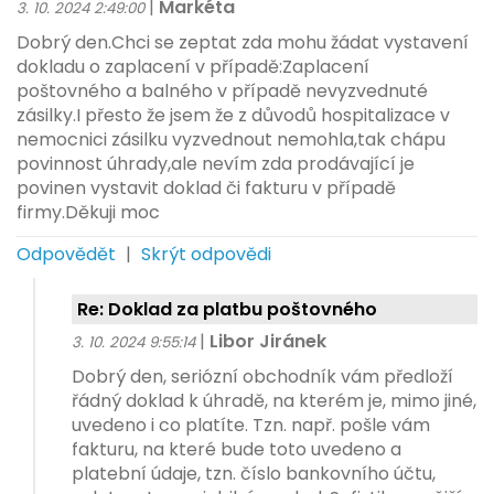
|
Markéta
3. 10. 2024 2:49:00
Dobrý den.Chci se zeptat zda mohu žádat vystavení
dokladu o zaplacení v případě:Zaplacení
poštovného a balného v případě nevyzvednuté
zásilky.I přesto že jsem že z důvodů hospitalizace v
nemocnici zásilku vyzvednout nemohla,tak chápu
povinnost úhrady,ale nevím zda prodávající je
povinen vystavit doklad či fakturu v případě
firmy.Děkuji moc
Odpovědět
|
Skrýt odpovědi
Re: Doklad za platbu poštovného
|
Libor Jiránek
3. 10. 2024 9:55:14
Dobrý den, seriózní obchodník vám předloží
řádný doklad k úhradě, na kterém je, mimo jiné,
uvedeno i co platíte. Tzn. např. pošle vám
fakturu, na které bude toto uvedeno a
platební údaje, tzn. číslo bankovního účtu,