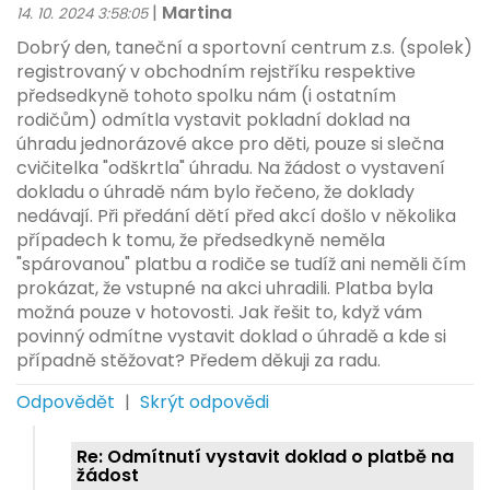
|
Martina
14. 10. 2024 3:58:05
Dobrý den, taneční a sportovní centrum z.s. (spolek)
registrovaný v obchodním rejstříku respektive
předsedkyně tohoto spolku nám (i ostatním
rodičům) odmítla vystavit pokladní doklad na
úhradu jednorázové akce pro děti, pouze si slečna
cvičitelka "odškrtla" úhradu. Na žádost o vystavení
dokladu o úhradě nám bylo řečeno, že doklady
nedávají. Při předání dětí před akcí došlo v několika
případech k tomu, že předsedkyně neměla
"spárovanou" platbu a rodiče se tudíž ani neměli čím
prokázat, že vstupné na akci uhradili. Platba byla
možná pouze v hotovosti. Jak řešit to, když vám
povinný odmítne vystavit doklad o úhradě a kde si
případně stěžovat? Předem děkuji za radu.
Odpovědět
|
Skrýt odpovědi
Re: Odmítnutí vystavit doklad o platbě na
žádost