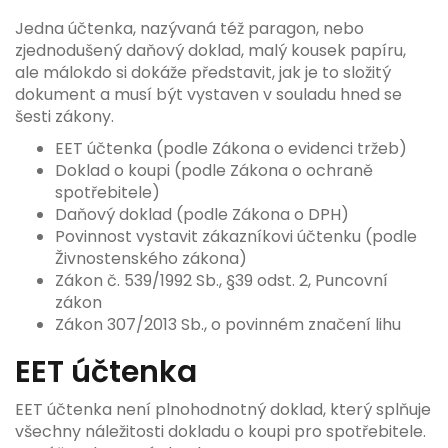
Jedna účtenka, nazývaná též paragon, nebo
zjednodušený daňový doklad, malý kousek papíru,
ale málokdo si dokáže představit, jak je to složitý
dokument a musí být vystaven v souladu hned se
šesti zákony.
EET účtenka (podle Zákona o evidenci tržeb)
Doklad o koupi (podle Zákona o ochraně
spotřebitele)
Daňový doklad (podle Zákona o DPH)
Povinnost vystavit zákazníkovi účtenku (podle
Živnostenského zákona)
Zákon č. 539/1992 Sb.,
§39 odst. 2,
Puncovní
zákon
Z
ákon 307/2013 Sb., o povinném značení lihu
EET účtenka
EET účtenka není plnohodnotný doklad, který splňuje
všechny náležitosti dokladu o koupi pro spotřebitele.