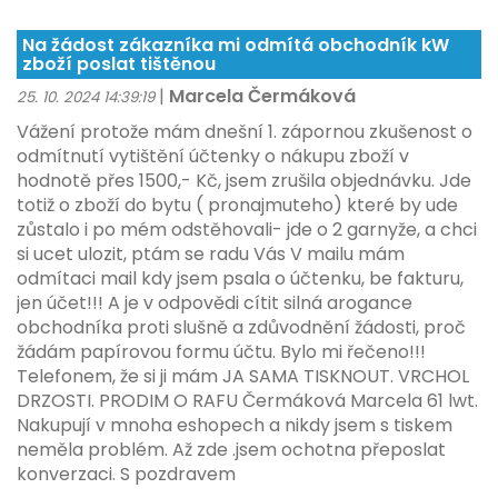
Na žádost zákazníka mi odmítá obchodník kW
zboží poslat tištěnou
|
Marcela Čermáková
25. 10. 2024 14:39:19
Vážení protože mám dnešní 1. zápornou zkušenost o
odmítnutí vytištění účtenky o nákupu zboží v
hodnotě přes 1500,- Kč, jsem zrušila objednávku. Jde
totiž o zboží do bytu ( pronajmuteho) které by ude
zůstalo i po mém odstěhovali- jde o 2 garnyže, a chci
si ucet ulozit, ptám se radu Vás V mailu mám
odmítaci mail kdy jsem psala o účtenku, be fakturu,
jen účet!!! A je v odpovědi cítit silná arogance
obchodníka proti slušně a zdůvodnění žádosti, proč
žádám papírovou formu účtu. Bylo mi řečeno!!!
Telefonem, že si ji mám JA SAMA TISKNOUT. VRCHOL
DRZOSTI. PRODIM O RAFU Čermáková Marcela 61 lwt.
Nakupují v mnoha eshopech a nikdy jsem s tiskem
neměla problém. Až zde .jsem ochotna přeposlat
konverzaci. S pozdravem