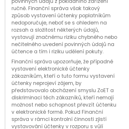
povinných údajů z pokladního zařízení
ručně. Finanční správa však takový
způsob vystavení účtenky poplatníkům
nedoporučuje, neboť se s ohledem na
rozsah a složitost některých údajů,
vystavují značnému riziku chybného nebo
nečitelného uvedení povinných údajů na
účtence a tím i riziku udělení pokuty.
Finanční správa upozorňuje, že případné
vystavení elektronické účtenky
zákazníkům, kteří o tuto formu vystavení
účtenky neprojeví zájem, by
představovalo obcházení smyslu ZoET a
diskriminaci těch zákazníků, kteří nemají
možnost nebo schopnost převzít účtenku
v elektronické formě. Pokud Finanční
správa v rámci kontrolní činnosti zjistí
vystavování účtenky v rozporu s vůlí