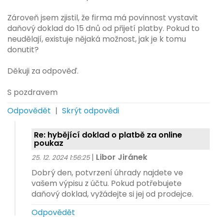
Zároveň jsem zjistil, že firma má povinnost vystavit
daňový doklad do 15 dnů od přijetí platby. Pokud to
neudělají, existuje nějaká možnost, jak je k tomu
donutit?
Děkuji za odpověď.
S pozdravem
Odpovědět
|
Skrýt odpovědi
Re: hybějící doklad o platbě za online
poukaz
|
Libor Jiránek
25. 12. 2024 1:56:25
Dobrý den, potvrzení úhrady najdete ve
vašem výpisu z účtu. Pokud potřebujete
daňový doklad, vyžádejte si jej od prodejce.
Odpovědět