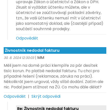
upravuje Zákon o účetnictví a Zákon o DPH.
Zkusit si vyžádat účtenku můžete, ale v
účetnictví se zaúčtovávají pokladní závěrky,
tzn., že vaši účtenku nemusí mít v účetnictví
jako samostatný doklad, ale (častější případ)
součástí souhrnné prodejky.
Odpovědět
Živnostník nedodal fakturu
|
MM
30. 8. 2024 12:30:03
Měli jsem na domě práci klempíře za pár desítek
tisíc korun. Po platbě nedodal fakturu. Tu chci pro
případné řešení (reklamace, záruka na práci).
Několikrát jsem urgoval, vždy slíbil dodání. Zatím ale
nic. Podal jsem stížnost na ŽÚ. Co mohu dále dělat?
Odpovědět
|
Skrýt odpovědi
Re: Živnostník nedodal fakturu