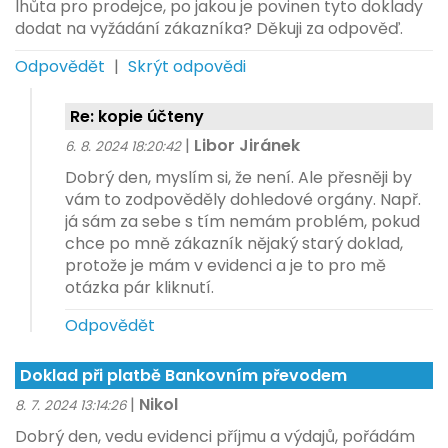
lhůta pro prodejce, po jakou je povinen tyto doklady
dodat na vyžádání zákazníka? Děkuji za odpověď.
Odpovědět
|
Skrýt odpovědi
Re: kopie účteny
|
Libor Jiránek
6. 8. 2024 18:20:42
Dobrý den, myslím si, že není. Ale přesněji by
vám to zodpověděly dohledové orgány. Např.
já sám za sebe s tím nemám problém, pokud
chce po mně zákazník nějaký starý doklad,
protože je mám v evidenci a je to pro mě
otázka pár kliknutí.
Odpovědět
Doklad při platbě Bankovním převodem
|
Nikol
8. 7. 2024 13:14:26
Dobrý den, vedu evidenci příjmu a výdajů, pořádám