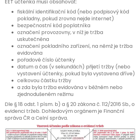
EET účtenka musí obsahovat:
fiskální identifikační kód (nebo podpisový kód
pokladny, pokud zrovna nejde internet)
bezpečnostní kód poplatníka
označení provozovny, v níž je tržba
uskutečněna
označení pokladního zařízení, na němž je tržba
evidována
pořadové číslo účtenky
datum a čas (v sekundách) přijetí tržby (nebo
vystavení účtenky, pokud byla vystavena dříve)
celkovou částku tržby
a zda byla tržba evidována v běžném nebo
zjednodušeném režimu
Dle § 18 odst. 1 písm. b) a § 20 zákona č. 112/2016 Sb., o
evidenci tržeb. Dohledovým orgánem je Finanční
správa ČR a Celní správa.