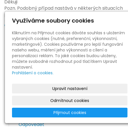
Děkuji
Pozn. Podobný případ nastává v některých situacích
prři využití QR platby.
Využíváme soubory cookies
Odpovědět
|
Skrýt odpovědi
Kliknutím na Přijmout cookies dáváte souhlas s uložením
vybraných cookies (nutné, preferenční, výkonnostní,
Re: Doklad při platbě kartou v automatu
marketingové). Cookies používáme pro lepší fungování
|
Libor Jiránek
27. 6. 2024 11:17:06
našeho webu, měření jeho výkonnosti a cílení a
personalizaci reklam. To jaké cookies budou uloženy,
Dobrý den, v této situaci bych se asi obrátil s
můžete svobodně rozhodnout pod tlačítkem Upravit
dotazem na svého správce daně, zda mu bude
nastavení.
postačovat jako uznatelný pohyb na
Prohlášení o cookies.
bankovním účtu. Praxe, kterou popisujete mi
přijde zvláštní a možná i diskriminační, protože
ne všichni můžou a umí platit bezhotovostně.
Upravit nastavení
Dopadne to tak, že spotřebitelé budou
Odmítnout cookies
nespokojeni a dají mandát vládě, která opět
zavede EET a tím pádem povinnost
Přijmout cookies
vystavovat účtenky.
Odpovědět