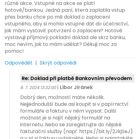
různé akce. Vstupné na akce se platí
hotově/bankou. Jedná paní, která zaplatila vstup
přes banku chce po mě doklad o zaplacení
vstupného, aby si mohla vstupné dát do účetnictví,
jak mám vystavit potvrzení o zaplaceni? Hotově
vystavuji příjmový pokladní doklad ale skrz banku,
moc nevím, jak to mám udělat? Děkuji moc za
pomoc!
Odpovědět
|
Skrýt odpovědi
Re: Doklad při platbě Bankovním převodem
|
Libor Jiránek
8. 7. 2024 13:32:00
Dobrý den, možností máte několik.
Nejjednodušší bude asi koupit si v papírnictví
formuláře a fakturu v něm vypsat. Další
možnost je si najít nějaký formulář na
internetu. Nebo se zaregistrujte do nějaké
fakturační služby (např. https://bit.ly/2JkjSeJ)
a v ní si fakturu vytiskněte. Nebo si nainstalujte