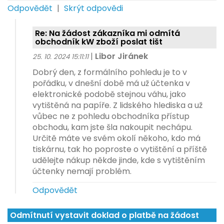
Odpovědět
|
Skrýt odpovědi
Re: Na žádost zákazníka mi odmítá
obchodník kW zboží poslat tišt
|
Libor Jiránek
25. 10. 2024 15:11:11
Dobrý den, z formálního pohledu je to v
pořádku, v dnešní době má už účtenka v
elektronické podobě stejnou váhu, jako
vytištěná na papíře. Z lidského hlediska a už
vůbec ne z pohledu obchodníka přístup
obchodu, kam jste šla nakoupit nechápu.
Určitě máte ve svém okolí někoho, kdo má
tiskárnu, tak ho poproste o vytištění a příště
udělejte nákup někde jinde, kde s vytištěním
účtenky nemají problém.
Odpovědět
Odmítnutí vystavit doklad o platbě na žádost