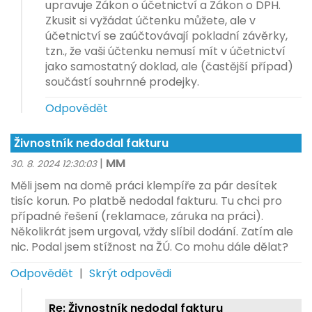
upravuje Zákon o účetnictví a Zákon o DPH.
Zkusit si vyžádat účtenku můžete, ale v
účetnictví se zaúčtovávají pokladní závěrky,
tzn., že vaši účtenku nemusí mít v účetnictví
jako samostatný doklad, ale (častější případ)
součástí souhrnné prodejky.
Odpovědět
Živnostník nedodal fakturu
|
MM
30. 8. 2024 12:30:03
Měli jsem na domě práci klempíře za pár desítek
tisíc korun. Po platbě nedodal fakturu. Tu chci pro
případné řešení (reklamace, záruka na práci).
Několikrát jsem urgoval, vždy slíbil dodání. Zatím ale
nic. Podal jsem stížnost na ŽÚ. Co mohu dále dělat?
Odpovědět
|
Skrýt odpovědi
Re: Živnostník nedodal fakturu