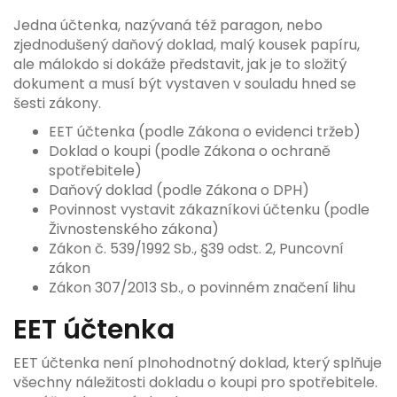
Jedna účtenka, nazývaná též paragon, nebo
zjednodušený daňový doklad, malý kousek papíru,
ale málokdo si dokáže představit, jak je to složitý
dokument a musí být vystaven v souladu hned se
šesti zákony.
EET účtenka (podle Zákona o evidenci tržeb)
Doklad o koupi (podle Zákona o ochraně
spotřebitele)
Daňový doklad (podle Zákona o DPH)
Povinnost vystavit zákazníkovi účtenku (podle
Živnostenského zákona)
Zákon č. 539/1992 Sb.,
§39 odst. 2,
Puncovní
zákon
Z
ákon 307/2013 Sb., o povinném značení lihu
EET účtenka
EET účtenka není plnohodnotný doklad, který splňuje
všechny náležitosti dokladu o koupi pro spotřebitele.