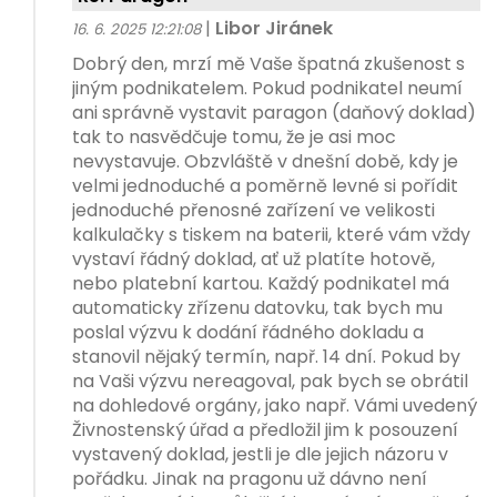
|
Libor Jiránek
16. 6. 2025 12:21:08
Dobrý den, mrzí mě Vaše špatná zkušenost s
jiným podnikatelem. Pokud podnikatel neumí
ani správně vystavit paragon (daňový doklad)
tak to nasvědčuje tomu, že je asi moc
nevystavuje. Obzvláště v dnešní době, kdy je
velmi jednoduché a poměrně levné si pořídit
jednoduché přenosné zařízení ve velikosti
kalkulačky s tiskem na baterii, které vám vždy
vystaví řádný doklad, ať už platíte hotově,
nebo platební kartou. Každý podnikatel má
automaticky zřízenu datovku, tak bych mu
poslal výzvu k dodání řádného dokladu a
stanovil nějaký termín, např. 14 dní. Pokud by
na Vaši výzvu nereagoval, pak bych se obrátil
na dohledové orgány, jako např. Vámi uvedený
Živnostenský úřad a předložil jim k posouzení
vystavený doklad, jestli je dle jejich názoru v
pořádku. Jinak na pragonu už dávno není