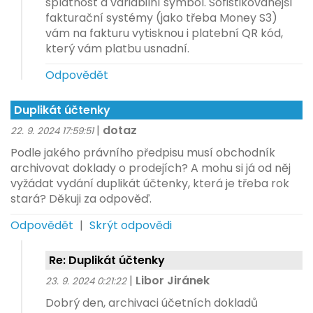
splatnost a variabilní symbol. Sofistikovanější
fakturační systémy (jako třeba Money S3)
vám na fakturu vytisknou i platební QR kód,
který vám platbu usnadní.
Odpovědět
Duplikát účtenky
|
dotaz
22. 9. 2024 17:59:51
Podle jakého právního předpisu musí obchodník
archivovat doklady o prodejích? A mohu si já od něj
vyžádat vydání duplikát účtenky, která je třeba rok
stará? Děkuji za odpověď.
Odpovědět
|
Skrýt odpovědi
Re: Duplikát účtenky
|
Libor Jiránek
23. 9. 2024 0:21:22
Dobrý den, archivaci účetních dokladů