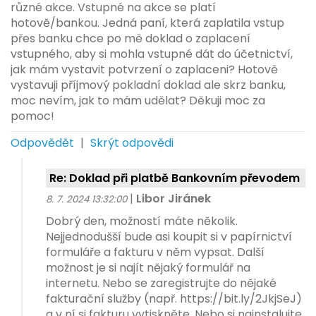
různé akce. Vstupné na akce se platí
hotově/bankou. Jedná paní, která zaplatila vstup
přes banku chce po mě doklad o zaplacení
vstupného, aby si mohla vstupné dát do účetnictví,
jak mám vystavit potvrzení o zaplaceni? Hotově
vystavuji příjmový pokladní doklad ale skrz banku,
moc nevím, jak to mám udělat? Děkuji moc za
pomoc!
Odpovědět
|
Skrýt odpovědi
Re: Doklad při platbě Bankovním převodem
|
Libor Jiránek
8. 7. 2024 13:32:00
Dobrý den, možností máte několik.
Nejjednodušší bude asi koupit si v papírnictví
formuláře a fakturu v něm vypsat. Další
možnost je si najít nějaký formulář na
internetu. Nebo se zaregistrujte do nějaké
fakturační služby (např. https://bit.ly/2JkjSeJ)
a v ní si fakturu vytiskněte. Nebo si nainstalujte