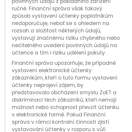
povinných údajů z pokladního zařízení
ručně. Finanční správa však takový
způsob vystavení účtenky poplatníkům
nedoporučuje, neboť se s ohledem na
rozsah a složitost některých údajů,
vystavují značnému riziku chybného nebo
nečitelného uvedení povinných údajů na
účtence a tím i riziku udělení pokuty.
Finanční správa upozorňuje, že případné
vystavení elektronické účtenky
zákazníkům, kteří o tuto formu vystavení
účtenky neprojeví zájem, by
představovalo obcházení smyslu ZoET a
diskriminaci těch zákazníků, kteří nemají
možnost nebo schopnost převzít účtenku
v elektronické formě. Pokud Finanční
správa v rámci kontrolní činnosti zjistí
vystavování účtenky v rozporu s vůlí