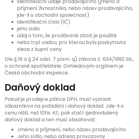
identifikační údaje prodávajícího (jméno a
příjmení živnostníka, nebo název prodávajícího,
jde-li o obchodní společnost)
identifikační číslo (IČ)
jeho sídlo
údaj o tom, že prodávané zboží je použité
nebo trpí vadou, pro kterou byla poskytnuta
sleva z kupní ceny
Dle § 16 a § 24 odst. 7 písm. q) zákona č. 634/1992 Sb.,
o ochraně spotřebitele. Dohledovým orgánem je
Česká obchodní inspekce.
Daňový doklad
Pokud je prodejce plátce DPH, musí vystavit
zákazníkovi na požádání i daňový doklad. Jde-li o
cenu nižší, než 10tis. Kč, pak stačí zjednodušený
daňový doklad a ten musí obsahovat:
Jméno a příjmení, nebo název prodávajícího
Jeho sídlo, nebo adresa provozovny