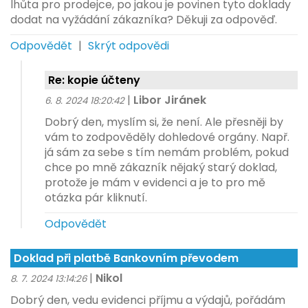
lhůta pro prodejce, po jakou je povinen tyto doklady
dodat na vyžádání zákazníka? Děkuji za odpověď.
Odpovědět
|
Skrýt odpovědi
Re: kopie účteny
|
Libor Jiránek
6. 8. 2024 18:20:42
Dobrý den, myslím si, že není. Ale přesněji by
vám to zodpověděly dohledové orgány. Např.
já sám za sebe s tím nemám problém, pokud
chce po mně zákazník nějaký starý doklad,
protože je mám v evidenci a je to pro mě
otázka pár kliknutí.
Odpovědět
Doklad při platbě Bankovním převodem
|
Nikol
8. 7. 2024 13:14:26
Dobrý den, vedu evidenci příjmu a výdajů, pořádám