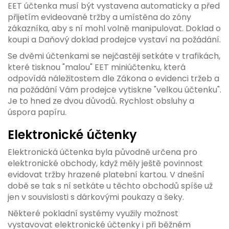
EET účtenka musí být vystavena automaticky a před
přijetím evideované tržby a umístěna do zóny
zákazníka, aby s ní mohl volně manipulovat. Doklad o
koupi a Daňový doklad prodejce vystaví na požádání.
Se dvěmi účtenkami se nejčastěji setkáte v trafikách,
které tisknou "malou" EET miniúčtenku, která
odpovídá náležitostem dle Zákona o evidenci tržeb a
na požádání Vám prodejce vytiskne "velkou účtenku".
Je to hned ze dvou důvodů. Rychlost obsluhy a
úspora papíru.
Elektronické účtenky
Elektronická účtenka byla původně určena pro
elektronické obchody, když měly ještě povinnost
evidovat tržby hrazené platební kartou. V dnešní
době se tak s ní setkáte u těchto obchodů spíše už
jen v souvislosti s dárkovými poukazy a šeky.
Některé pokladní systémy využily možnost
vystavovat elektronické účtenky i při běžném