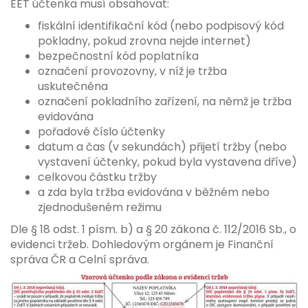
EET účtenka musí obsahovat:
fiskální identifikační kód (nebo podpisový kód
pokladny, pokud zrovna nejde internet)
bezpečnostní kód poplatníka
označení provozovny, v níž je tržba
uskutečněna
označení pokladního zařízení, na němž je tržba
evidována
pořadové číslo účtenky
datum a čas (v sekundách) přijetí tržby (nebo
vystavení účtenky, pokud byla vystavena dříve)
celkovou částku tržby
a zda byla tržba evidována v běžném nebo
zjednodušeném režimu
Dle § 18 odst. 1 písm. b) a § 20 zákona č. 112/2016 Sb., o
evidenci tržeb. Dohledovým orgánem je Finanční
správa ČR a Celní správa.