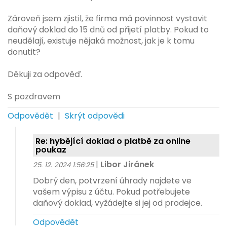
Zároveň jsem zjistil, že firma má povinnost vystavit
daňový doklad do 15 dnů od přijetí platby. Pokud to
neudělají, existuje nějaká možnost, jak je k tomu
donutit?
Děkuji za odpověď.
S pozdravem
Odpovědět
|
Skrýt odpovědi
Re: hybějící doklad o platbě za online
poukaz
|
Libor Jiránek
25. 12. 2024 1:56:25
Dobrý den, potvrzení úhrady najdete ve
vašem výpisu z účtu. Pokud potřebujete
daňový doklad, vyžádejte si jej od prodejce.
Odpovědět