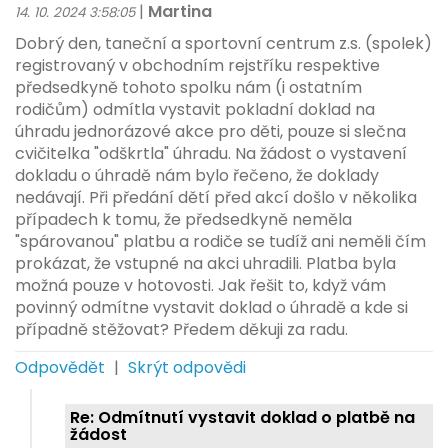
|
Martina
14. 10. 2024 3:58:05
Dobrý den, taneční a sportovní centrum z.s. (spolek)
registrovaný v obchodním rejstříku respektive
předsedkyně tohoto spolku nám (i ostatním
rodičům) odmítla vystavit pokladní doklad na
úhradu jednorázové akce pro děti, pouze si slečna
cvičitelka "odškrtla" úhradu. Na žádost o vystavení
dokladu o úhradě nám bylo řečeno, že doklady
nedávají. Při předání dětí před akcí došlo v několika
případech k tomu, že předsedkyně neměla
"spárovanou" platbu a rodiče se tudíž ani neměli čím
prokázat, že vstupné na akci uhradili. Platba byla
možná pouze v hotovosti. Jak řešit to, když vám
povinný odmítne vystavit doklad o úhradě a kde si
případně stěžovat? Předem děkuji za radu.
Odpovědět
|
Skrýt odpovědi
Re: Odmítnutí vystavit doklad o platbě na
žádost