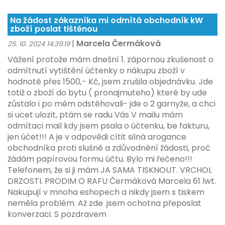
Na žádost zákazníka mi odmítá obchodník kW
zboží poslat tištěnou
|
Marcela Čermáková
25. 10. 2024 14:39:19
Vážení protože mám dnešní 1. zápornou zkušenost o
odmítnutí vytištění účtenky o nákupu zboží v
hodnotě přes 1500,- Kč, jsem zrušila objednávku. Jde
totiž o zboží do bytu ( pronajmuteho) které by ude
zůstalo i po mém odstěhovali- jde o 2 garnyže, a chci
si ucet ulozit, ptám se radu Vás V mailu mám
odmítaci mail kdy jsem psala o účtenku, be fakturu,
jen účet!!! A je v odpovědi cítit silná arogance
obchodníka proti slušně a zdůvodnění žádosti, proč
žádám papírovou formu účtu. Bylo mi řečeno!!!
Telefonem, že si ji mám JA SAMA TISKNOUT. VRCHOL
DRZOSTI. PRODIM O RAFU Čermáková Marcela 61 lwt.
Nakupují v mnoha eshopech a nikdy jsem s tiskem
neměla problém. Až zde .jsem ochotna přeposlat
konverzaci. S pozdravem