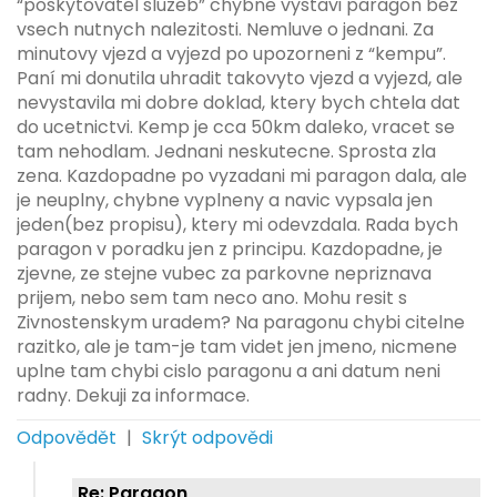
“poskytovatel sluzeb” chybne vystavi paragon bez
vsech nutnych nalezitosti. Nemluve o jednani. Za
minutovy vjezd a vyjezd po upozorneni z “kempu”.
Paní mi donutila uhradit takovyto vjezd a vyjezd, ale
nevystavila mi dobre doklad, ktery bych chtela dat
do ucetnictvi. Kemp je cca 50km daleko, vracet se
tam nehodlam. Jednani neskutecne. Sprosta zla
zena. Kazdopadne po vyzadani mi paragon dala, ale
je neuplny, chybne vyplneny a navic vypsala jen
jeden(bez propisu), ktery mi odevzdala. Rada bych
paragon v poradku jen z principu. Kazdopadne, je
zjevne, ze stejne vubec za parkovne nepriznava
prijem, nebo sem tam neco ano. Mohu resit s
Zivnostenskym uradem? Na paragonu chybi citelne
razitko, ale je tam-je tam videt jen jmeno, nicmene
uplne tam chybi cislo paragonu a ani datum neni
radny. Dekuji za informace.
Odpovědět
|
Skrýt odpovědi
Re: Paragon