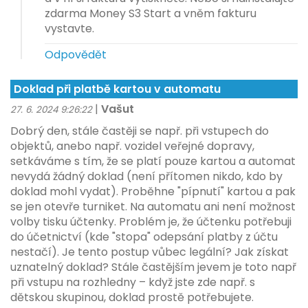
zdarma Money S3 Start a vněm fakturu
vystavte.
Odpovědět
Doklad při platbě kartou v automatu
|
Vašut
27. 6. 2024 9:26:22
Dobrý den, stále častěji se např. při vstupech do
objektů, anebo např. vozidel veřejné dopravy,
setkáváme s tím, že se platí pouze kartou a automat
nevydá žádný doklad (není přítomen nikdo, kdo by
doklad mohl vydat). Proběhne "pípnutí" kartou a pak
se jen otevře turniket. Na automatu ani není možnost
volby tisku účtenky. Problém je, že účtenku potřebuji
do účetnictví (kde "stopa" odepsání platby z účtu
nestačí). Je tento postup vůbec legální? Jak získat
uznatelný doklad? Stále častějším jevem je toto např
při vstupu na rozhledny – když jste zde např. s
dětskou skupinou, doklad prostě potřebujete.