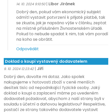
|
Libor Jiránek
14. 10. 2024 9:10:50
Dobrý den, pokud vám ekonomický subjekt
odmítl vystavit potvrzení k přijaté platbě, tak
se zkuste, jak je napsáno výše v článku, zeptat
na místně příslušném Živnostenském úřadě.
Pokud to nebude spadat k nim, tak vám poradí
na koho se obrátit.
Odpovědět
Doklad o koupi vystavený dodavatelem
|
Jiří
9. 10. 2024 12:23:42
Dobrý den, dovolte mi dotaz. Jako spolek
nakupujeme v hotovosti zboží v ceně menších
desítek tisíc od nepodnikající fyzické osoby. Jaký
doklad o koupi a zaplacení máme po uvedeném
dodavateli požadovat, abychom z naší strany byli v
souladu s účetní a daňovou legislativou? Respektive,
postačí ze strany takového dodavatele vystavit