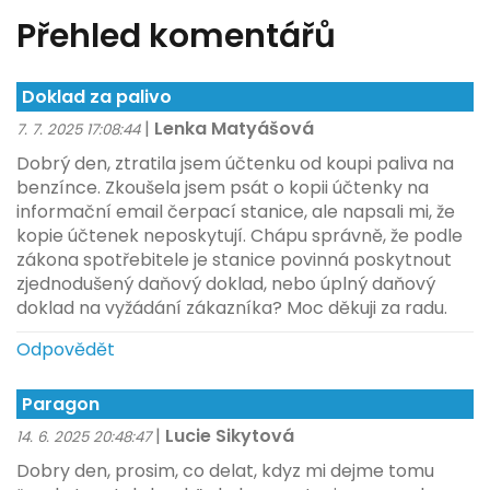
Přehled komentářů
Doklad za palivo
|
Lenka Matyášová
7. 7. 2025 17:08:44
Dobrý den, ztratila jsem účtenku od koupi paliva na
benzínce. Zkoušela jsem psát o kopii účtenky na
informační email čerpací stanice, ale napsali mi, že
kopie účtenek neposkytují. Chápu správně, že podle
zákona spotřebitele je stanice povinná poskytnout
zjednodušený daňový doklad, nebo úplný daňový
doklad na vyžádání zákazníka? Moc děkuji za radu.
Odpovědět
Paragon
|
Lucie Sikytová
14. 6. 2025 20:48:47
Dobry den, prosim, co delat, kdyz mi dejme tomu