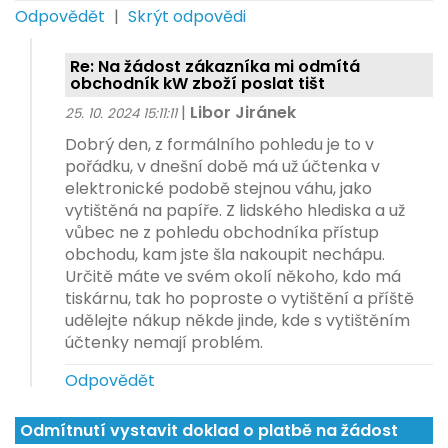
Odpovědět
|
Skrýt odpovědi
Re: Na žádost zákazníka mi odmítá
obchodník kW zboží poslat tišt
|
Libor Jiránek
25. 10. 2024 15:11:11
Dobrý den, z formálního pohledu je to v
pořádku, v dnešní době má už účtenka v
elektronické podobě stejnou váhu, jako
vytištěná na papíře. Z lidského hlediska a už
vůbec ne z pohledu obchodníka přístup
obchodu, kam jste šla nakoupit nechápu.
Určitě máte ve svém okolí někoho, kdo má
tiskárnu, tak ho poproste o vytištění a příště
udělejte nákup někde jinde, kde s vytištěním
účtenky nemají problém.
Odpovědět
Odmítnutí vystavit doklad o platbě na žádost