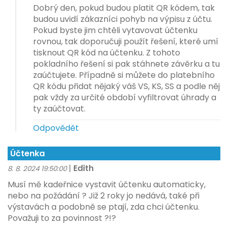
Dobrý den, pokud budou platit QR kódem, tak
budou uvidí zákazníci pohyb na výpisu z účtu.
Pokud byste jim chtěli vytavovat účtenku
rovnou, tak doporučuji použít řešení, které umí
tisknout QR kód na účtenku. Z tohoto
pokladního řešení si pak stáhnete závěrku a tu
zaúčtujete. Případně si můžete do platebního
QR kódu přidat nějaký váš VS, KS, SS a podle něj
pak vždy za určité období vyfiltrovat úhrady a
ty zaúčtovat.
Odpovědět
Účtenka
|
Edith
8. 8. 2024 19:50:00
Musí mě kadeřnice vystavit účtenku automaticky,
nebo na požádání ? Již 2 roky jo nedává, také při
výstavách a podobně se ptají, zda chci účtenku.
Považuji to za povinnost ?!?