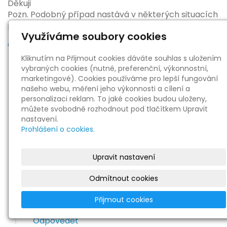
Děkuji
Pozn. Podobný případ nastává v některých situacích
prři využití QR platby.
Využíváme soubory cookies
Odpovědět
|
Skrýt odpovědi
Kliknutím na Přijmout cookies dáváte souhlas s uložením
vybraných cookies (nutné, preferenční, výkonnostní,
Re: Doklad při platbě kartou v automatu
marketingové). Cookies používáme pro lepší fungování
|
Libor Jiránek
27. 6. 2024 11:17:06
našeho webu, měření jeho výkonnosti a cílení a
personalizaci reklam. To jaké cookies budou uloženy,
Dobrý den, v této situaci bych se asi obrátil s
můžete svobodně rozhodnout pod tlačítkem Upravit
dotazem na svého správce daně, zda mu bude
nastavení.
postačovat jako uznatelný pohyb na
Prohlášení o cookies.
bankovním účtu. Praxe, kterou popisujete mi
přijde zvláštní a možná i diskriminační, protože
ne všichni můžou a umí platit bezhotovostně.
Upravit nastavení
Dopadne to tak, že spotřebitelé budou
Odmítnout cookies
nespokojeni a dají mandát vládě, která opět
zavede EET a tím pádem povinnost
Přijmout cookies
vystavovat účtenky.
Odpovědět