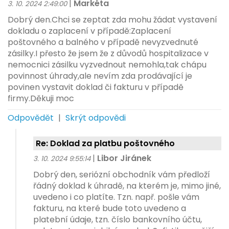
|
Markéta
3. 10. 2024 2:49:00
Dobrý den.Chci se zeptat zda mohu žádat vystavení
dokladu o zaplacení v případě:Zaplacení
poštovného a balného v případě nevyzvednuté
zásilky.I přesto že jsem že z důvodů hospitalizace v
nemocnici zásilku vyzvednout nemohla,tak chápu
povinnost úhrady,ale nevím zda prodávající je
povinen vystavit doklad či fakturu v případě
firmy.Děkuji moc
Odpovědět
|
Skrýt odpovědi
Re: Doklad za platbu poštovného
|
Libor Jiránek
3. 10. 2024 9:55:14
Dobrý den, seriózní obchodník vám předloží
řádný doklad k úhradě, na kterém je, mimo jiné,
uvedeno i co platíte. Tzn. např. pošle vám
fakturu, na které bude toto uvedeno a
platební údaje, tzn. číslo bankovního účtu,