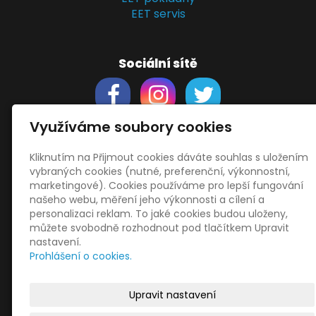
EET servis
Sociální sítě
Využíváme soubory cookies
Kliknutím na Přijmout cookies dáváte souhlas s uložením
Support
vybraných cookies (nutné, preferenční, výkonnostní,
Obchodní podmínky
marketingové). Cookies používáme pro lepší fungování
Zásady zpracování osobních údajů
našeho webu, měření jeho výkonnosti a cílení a
Obrázky použity
vecteezy.com
personalizaci reklam. To jaké cookies budou uloženy,
můžete svobodně rozhodnout pod tlačítkem Upravit
a
depositphotos.com
nastavení.
OneDrive
- snadný přenos souborů
Prohlášení o cookies.
HopToDesk
- vzdálená správa
START
Upravit nastavení