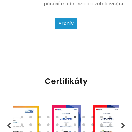
přináší modernizaci a zefektivnění
dosavadního procesu, což by mělo
usnadnit život podnikatelům i
kontrolním orgánům. Podívejme se
Archív
na hlavní změny, které EET 2.0
přináší, a jak se na ně můžete
připravit.
Certifikáty