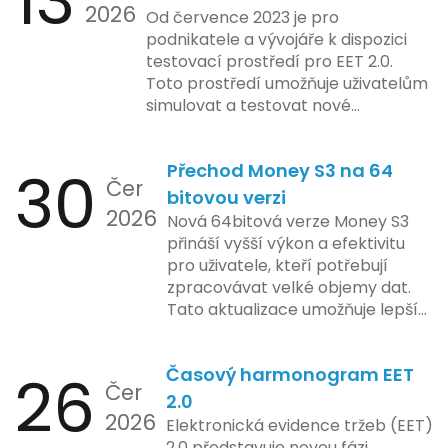
13
2026
limity na ochranu osobních údajů.
Od července 2023 je pro
Tato technologie se zaměřuje na
podnikatele a vývojáře k dispozici
pokročilé sledování uživatelských
testovací prostředí pro EET 2.0.
aktivit, což vyvolalo obavy ohledně
Toto prostředí umožňuje uživatelům
soukromí a ochrany dat uživatelů.
simulovat a testovat nové
Zatímco Apple tvrdí, že veškeré
funkcionality elektronické evidence
jejich inovace kladou důraz na
tržeb v bezpečném a
bezpečnost a ochranu spotřebitelů,
30
Přechod Money S3 na 64
kontrolovaném prostředí. Uživatelé
Čer
regulační orgány různých zemí jsou
mají možnost předem se seznámit s
bitovou verzi
na pozoru a sledují vývoj celého
2026
aktualizacemi, a tím lépe připravit
Nová 64bitová verze Money S3
případu velmi bedlivě. Vedení
své systémy na oficiální zavedení
přináší vyšší výkon a efektivitu
společnosti zatím neposkytlo
nového systému.
pro uživatele, kteří potřebují
podrobnější informace o
zpracovávat velké objemy dat.
konkrétních záměrech či časové
Tato aktualizace umožňuje lepší
ose zavedení této technologie.
správu paměti a rychlejší provoz
aplikace, což je klíčové pro
26
Časový harmonogram EET
podniky s náročnými účetními
Čer
procesy.
2.0
2026
Elektronická evidence tržeb (EET)
2.0 představuje novou fázi