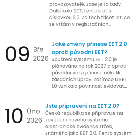
majitele domén při aktualizaci
provozovatelé, zase je to tady.
účetní firmy. V této fázi dojde
jejich údajů.
Další kolo EET, tentokrát s
také k oficiálnímu spuštění
číslovkou 2.0. Za těch třicet let, co
systému pro vybrané segmenty
se vrtám v registračních
podnikání. Třetí a konečná fáze
pokladnách, jsem viděl už ledacos.
plánovaná na druhé pololetí roku
Od elektronických tlačítkových
2024 zahrnuje kompletní
09
Jaké změny přinese EET 2.0
pokladen, co se občas zasekly, až
integraci systému EET 2.0 do
Bře
po ty nejmodernější dotykové
praxe, s povinností prodejců
oproti původní EET?
2026
systémy, co umí pomalu i kafe
zapojit se do nového systému,
Spuštění systému EET 2.0 je
uvařit. A jedno vím jistě: legislativa
včetně zvýšeného dohledu nad
plánováno na rok 2027 a oproti
se mění, ale základní pravidlo
dodržováním pravidel.
původní verzi přinese několik
zůstává – pokladna musí šlapat
zásadních úprav. Zatímco u EET
jako hodinky. Jinak jsou problémy.
1.0 vznikala povinnost evidovat
tržbu podle formy platby – tedy
zda šlo o hotovost nebo
10
Jste připraveni na EET 2.0?
bezhotovostní transakci – nově
Úno
se má tato povinnost odvíjet od
Česká republika se připravuje na
2026
povahy podnikatelské činnosti a
zavedení nového systému
způsobu interakce se
elektronické evidence tržeb,
zákazníkem.
známého jako EET 2.0. Tento systém