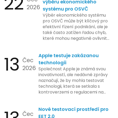
22
výběru ekonomického
2026
systému pro OSVČ
Výběr ekonomického systému
pro OSVČ může být klíčový pro
efektivní řízení podnikání, ale je
také často zatížen řadou chyb,
které mohou negativně ovlivnit
podnikání. Zde se podíváme na
pět nejčastějších chyb, kterých
13
Apple testuje zakázanou
by se podnikatelé měli vyvarovat.
Čec
technologii
2026
Společnost Apple je známá svou
inovativností, ale nedávné zprávy
naznačují, že by mohla testovat
technologii, která se setkala s
kontroverzemi a regulacemi na
různých trzích. Podle zasvěcených
zdrojů Apple zkoumá možnosti
Nové testovací prostředí pro
implementace funkce, která by
Čec
mohla porušovat určité zákonné
EET 2.0