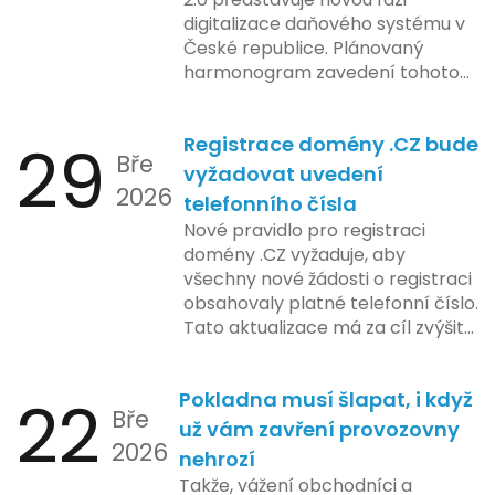
digitalizace daňového systému v
České republice. Plánovaný
harmonogram zavedení tohoto
systému zahrnuje několik
klíčových etap. První fáze
29
Registrace domény .CZ bude
zahrnuje přípravu technické
Bře
platformy a legislativních změn,
vyžadovat uvedení
2026
které by měly být předloženy do
telefonního čísla
konce tohoto roku. Očekává se,
Nové pravidlo pro registraci
že tato fáze umožní adaptaci
domény .CZ vyžaduje, aby
systémů a rozšíření podpory pro
všechny nové žádosti o registraci
podnikatele, přičemž všechny
obsahovaly platné telefonní číslo.
potřebné technologie by měly
Tato aktualizace má za cíl zvýšit
být dostupné k testování v rámci
bezpečnost a transparentnost
pilotního programu. Druhá fáze,
při správě doménových jmen v
plánovaná na první pololetí
22
Pokladna musí šlapat, i když
České republice. Povinnost uvést
následujícího roku, je zaměřena
Bře
telefonní číslo se týká všech
už vám zavření provozovny
na školení a edukaci uživatelů,
2026
nově registrovaných domén, a
nehrozí
včetně přípravy materiálů a
také může ovlivnit stávající
Takže, vážení obchodníci a
školení pro zaměstnavatele a