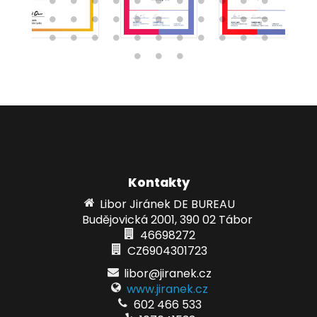
Kontakty
Libor Jiránek DE BUREAU
Budějovická 2001, 390 02 Tábor
46698272
CZ6904301723
libor@jiranek.cz
www.jiranek.cz
602 466 533