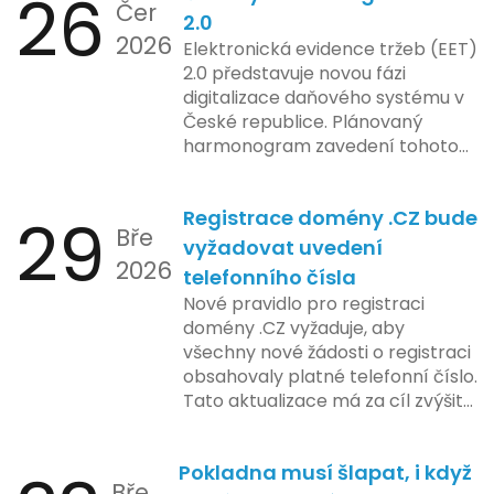
26
Čer
procesy.
2.0
2026
Elektronická evidence tržeb (EET)
2.0 představuje novou fázi
digitalizace daňového systému v
České republice. Plánovaný
harmonogram zavedení tohoto
systému zahrnuje několik
klíčových etap. První fáze
29
Registrace domény .CZ bude
zahrnuje přípravu technické
Bře
platformy a legislativních změn,
vyžadovat uvedení
2026
které by měly být předloženy do
telefonního čísla
konce tohoto roku. Očekává se,
Nové pravidlo pro registraci
že tato fáze umožní adaptaci
domény .CZ vyžaduje, aby
systémů a rozšíření podpory pro
všechny nové žádosti o registraci
podnikatele, přičemž všechny
obsahovaly platné telefonní číslo.
potřebné technologie by měly
Tato aktualizace má za cíl zvýšit
být dostupné k testování v rámci
bezpečnost a transparentnost
pilotního programu. Druhá fáze,
při správě doménových jmen v
plánovaná na první pololetí
Pokladna musí šlapat, i když
České republice. Povinnost uvést
následujícího roku, je zaměřena
Bře