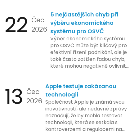
nejčastějších otázek.
22
5 nejčastějších chyb při
Čec
výběru ekonomického
2026
systému pro OSVČ
Výběr ekonomického systému
pro OSVČ může být klíčový pro
efektivní řízení podnikání, ale je
také často zatížen řadou chyb,
které mohou negativně ovlivnit
podnikání. Zde se podíváme na
pět nejčastějších chyb, kterých
13
Apple testuje zakázanou
by se podnikatelé měli vyvarovat.
Čec
technologii
2026
Společnost Apple je známá svou
inovativností, ale nedávné zprávy
naznačují, že by mohla testovat
technologii, která se setkala s
kontroverzemi a regulacemi na
různých trzích. Podle zasvěcených