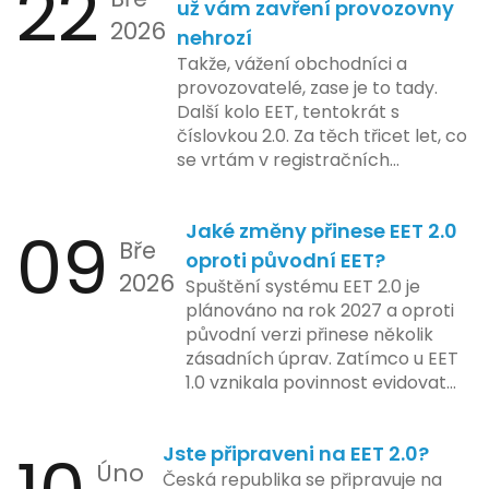
22
telefonní číslo se týká všech
už vám zavření provozovny
na školení a edukaci uživatelů,
2026
nově registrovaných domén, a
nehrozí
včetně přípravy materiálů a
také může ovlivnit stávající
Takže, vážení obchodníci a
školení pro zaměstnavatele a
majitele domén při aktualizaci
provozovatelé, zase je to tady.
účetní firmy. V této fázi dojde
jejich údajů.
Další kolo EET, tentokrát s
také k oficiálnímu spuštění
číslovkou 2.0. Za těch třicet let, co
systému pro vybrané segmenty
se vrtám v registračních
podnikání. Třetí a konečná fáze
pokladnách, jsem viděl už ledacos.
plánovaná na druhé pololetí roku
Od elektronických tlačítkových
2024 zahrnuje kompletní
09
Jaké změny přinese EET 2.0
pokladen, co se občas zasekly, až
integraci systému EET 2.0 do
Bře
po ty nejmodernější dotykové
praxe, s povinností prodejců
oproti původní EET?
2026
systémy, co umí pomalu i kafe
zapojit se do nového systému,
Spuštění systému EET 2.0 je
uvařit. A jedno vím jistě: legislativa
včetně zvýšeného dohledu nad
plánováno na rok 2027 a oproti
se mění, ale základní pravidlo
dodržováním pravidel.
původní verzi přinese několik
zůstává – pokladna musí šlapat
zásadních úprav. Zatímco u EET
jako hodinky. Jinak jsou problémy.
1.0 vznikala povinnost evidovat
tržbu podle formy platby – tedy
zda šlo o hotovost nebo
Jste připraveni na EET 2.0?
bezhotovostní transakci – nově
Úno
se má tato povinnost odvíjet od
Česká republika se připravuje na