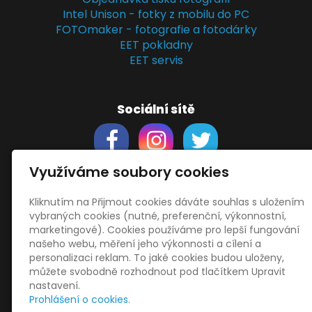
Intel Unison - fotky z mobilu do PC
FOTOmaker - fotografie a fotodárky
EET pokladny
EET servis
Sociální sítě
Využíváme soubory cookies
Kliknutím na Přijmout cookies dáváte souhlas s uložením
Support
vybraných cookies (nutné, preferenční, výkonnostní,
Obchodní podmínky
marketingové). Cookies používáme pro lepší fungování
Zásady zpracování osobních údajů
našeho webu, měření jeho výkonnosti a cílení a
Obrázky použity
vecteezy.com
personalizaci reklam. To jaké cookies budou uloženy,
můžete svobodně rozhodnout pod tlačítkem Upravit
a
depositphotos.com
nastavení.
OneDrive
- snadný přenos souborů
Prohlášení o cookies.
HopToDesk
- vzdálená správa