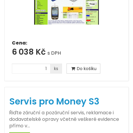
Cena:
6 038 Kč
s DPH
ks
Do košíku
Servis pro Money S3
Řiďte záruční a pozáruční servis, reklamace i
dodavatelské opravy včetně veškeré evidence
přímo v…