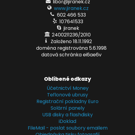
libor@jiranek.cz
www.jiranek.cz
602 466 533
107641533
jiranek
2400211236/2010
Založeno 18.11.1992
doména registrována 5.6.1998
datová schránka ei6ae6v
Oblíbené odkazy
Účetnictví Money
Teflonové ubrusy
Registrační pokladny Euro
Solární panely
USB disky a flashdisky
iDoklad
FileMail - poslat soubory emailem
Objednávka tisku fotografií