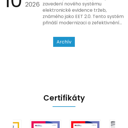
10
2026
povahy podnikatelské činnosti a
zavedení nového systému
způsobu interakce se
elektronické evidence tržeb,
zákazníkem.
známého jako EET 2.0. Tento systém
přináší modernizaci a zefektivnění
dosavadního procesu, což by mělo
usnadnit život podnikatelům i
kontrolním orgánům. Podívejme se
Archív
na hlavní změny, které EET 2.0
přináší, a jak se na ně můžete
připravit.
Certifikáty