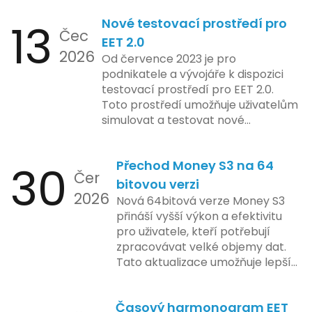
zdrojů Apple zkoumá možnosti
13
Nové testovací prostředí pro
implementace funkce, která by
Čec
mohla porušovat určité zákonné
EET 2.0
2026
limity na ochranu osobních údajů.
Od července 2023 je pro
Tato technologie se zaměřuje na
podnikatele a vývojáře k dispozici
pokročilé sledování uživatelských
testovací prostředí pro EET 2.0.
aktivit, což vyvolalo obavy ohledně
Toto prostředí umožňuje uživatelům
soukromí a ochrany dat uživatelů.
simulovat a testovat nové
Zatímco Apple tvrdí, že veškeré
funkcionality elektronické evidence
jejich inovace kladou důraz na
tržeb v bezpečném a
bezpečnost a ochranu spotřebitelů,
30
Přechod Money S3 na 64
kontrolovaném prostředí. Uživatelé
Čer
regulační orgány různých zemí jsou
mají možnost předem se seznámit s
bitovou verzi
na pozoru a sledují vývoj celého
2026
aktualizacemi, a tím lépe připravit
Nová 64bitová verze Money S3
případu velmi bedlivě. Vedení
své systémy na oficiální zavedení
přináší vyšší výkon a efektivitu
společnosti zatím neposkytlo
nového systému.
pro uživatele, kteří potřebují
podrobnější informace o
zpracovávat velké objemy dat.
konkrétních záměrech či časové
Tato aktualizace umožňuje lepší
ose zavedení této technologie.
správu paměti a rychlejší provoz
aplikace, což je klíčové pro
Časový harmonogram EET
podniky s náročnými účetními