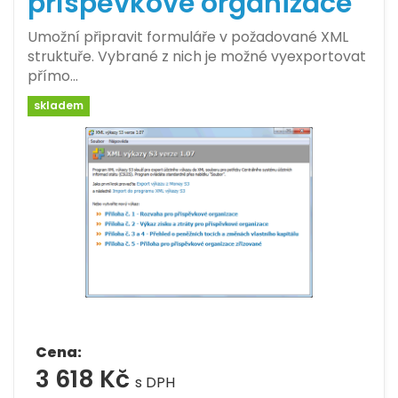
příspěvkové organizace
Umožní připravit formuláře v požadované XML
struktuře. Vybrané z nich je možné vyexportovat
přímo…
skladem
Cena:
3 618 Kč
s DPH