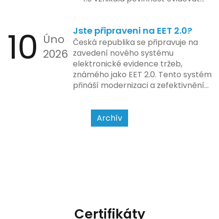
tržbu podle formy platby – tedy
zda šlo o hotovost nebo
10
Jste připraveni na EET 2.0?
bezhotovostní transakci – nově
Úno
se má tato povinnost odvíjet od
Česká republika se připravuje na
2026
povahy podnikatelské činnosti a
zavedení nového systému
způsobu interakce se
elektronické evidence tržeb,
zákazníkem.
známého jako EET 2.0. Tento systém
přináší modernizaci a zefektivnění
dosavadního procesu, což by mělo
usnadnit život podnikatelům i
kontrolním orgánům. Podívejme se
Archív
na hlavní změny, které EET 2.0
přináší, a jak se na ně můžete
připravit.
Certifikáty