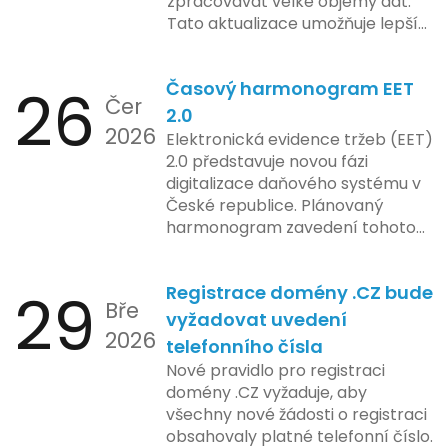
zpracovávat velké objemy dat.
konkrétních záměrech či časové
Tato aktualizace umožňuje lepší
ose zavedení této technologie.
správu paměti a rychlejší provoz
aplikace, což je klíčové pro
26
Časový harmonogram EET
podniky s náročnými účetními
Čer
procesy.
2.0
2026
Elektronická evidence tržeb (EET)
2.0 představuje novou fázi
digitalizace daňového systému v
České republice. Plánovaný
harmonogram zavedení tohoto
systému zahrnuje několik
klíčových etap. První fáze
29
Registrace domény .CZ bude
zahrnuje přípravu technické
Bře
platformy a legislativních změn,
vyžadovat uvedení
2026
které by měly být předloženy do
telefonního čísla
konce tohoto roku. Očekává se,
Nové pravidlo pro registraci
že tato fáze umožní adaptaci
domény .CZ vyžaduje, aby
systémů a rozšíření podpory pro
všechny nové žádosti o registraci
podnikatele, přičemž všechny
obsahovaly platné telefonní číslo.
potřebné technologie by měly