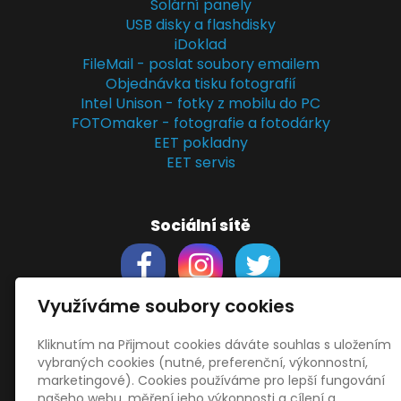
Solární panely
USB disky a flashdisky
iDoklad
FileMail - poslat soubory emailem
Objednávka tisku fotografií
Intel Unison - fotky z mobilu do PC
FOTOmaker - fotografie a fotodárky
EET pokladny
EET servis
Sociální sítě
Využíváme soubory cookies
Kliknutím na Přijmout cookies dáváte souhlas s uložením
Support
vybraných cookies (nutné, preferenční, výkonnostní,
Obchodní podmínky
marketingové). Cookies používáme pro lepší fungování
Zásady zpracování osobních údajů
našeho webu, měření jeho výkonnosti a cílení a