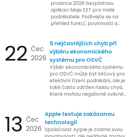
prosince 2026 bezplatnou
aplikaci Moje EET pro malé
podnikatele. Podívejte se na
přehled funkcí, povinností a
nejčastějších otázek.
22
5 nejčastějších chyb při
Čec
výběru ekonomického
2026
systému pro OSVČ
Výběr ekonomického systému
pro OSVČ může být klíčový pro
efektivní řízení podnikání, ale je
také často zatížen řadou chyb,
které mohou negativně ovlivnit
podnikání. Zde se podíváme na
pět nejčastějších chyb, kterých
13
Apple testuje zakázanou
by se podnikatelé měli vyvarovat.
Čec
technologii
2026
Společnost Apple je známá svou
inovativností, ale nedávné zprávy