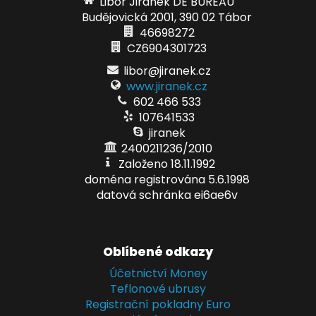
Libor Jiránek DE BUREAU
Budějovická 2001, 390 02 Tábor
46698272
CZ6904301723
libor@jiranek.cz
www.jiranek.cz
602 466 533
107641533
jiranek
2400211236/2010
Založeno 18.11.1992
doména registrována 5.6.1998
datová schránka ei6ae6v
Oblíbené odkazy
Účetnictví Money
Teflonové ubrusy
Registrační pokladny Euro