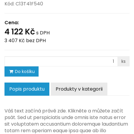
Kód: C13T41F540
Cena:
4 122 Kč
s DPH
3 407 Kč
bez DPH
ks
Do košíku
Popis produktu
Produkty v kategorii
Váš text začíná právě zde. Klikněte a můžete začít
psát. Sed ut perspiciatis unde omnis iste natus error
sit voluptatem accusantium doloremque laudantium
totam rem aperiam eaque ipsa quae ab illo