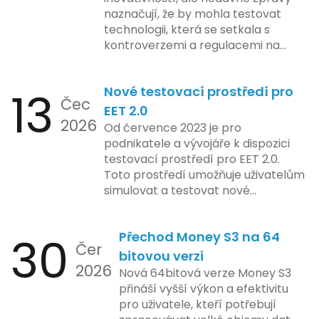
naznačují, že by mohla testovat
technologii, která se setkala s
kontroverzemi a regulacemi na
různých trzích. Podle zasvěcených
zdrojů Apple zkoumá možnosti
13
Nové testovací prostředí pro
implementace funkce, která by
Čec
mohla porušovat určité zákonné
EET 2.0
2026
limity na ochranu osobních údajů.
Od července 2023 je pro
Tato technologie se zaměřuje na
podnikatele a vývojáře k dispozici
pokročilé sledování uživatelských
testovací prostředí pro EET 2.0.
aktivit, což vyvolalo obavy ohledně
Toto prostředí umožňuje uživatelům
soukromí a ochrany dat uživatelů.
simulovat a testovat nové
Zatímco Apple tvrdí, že veškeré
funkcionality elektronické evidence
jejich inovace kladou důraz na
tržeb v bezpečném a
bezpečnost a ochranu spotřebitelů,
30
Přechod Money S3 na 64
kontrolovaném prostředí. Uživatelé
Čer
regulační orgány různých zemí jsou
mají možnost předem se seznámit s
bitovou verzi
na pozoru a sledují vývoj celého
2026
aktualizacemi, a tím lépe připravit
Nová 64bitová verze Money S3
případu velmi bedlivě. Vedení
své systémy na oficiální zavedení
přináší vyšší výkon a efektivitu
společnosti zatím neposkytlo
nového systému.
pro uživatele, kteří potřebují
podrobnější informace o