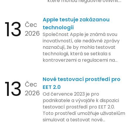
které mohou negativně ovlivnit
podnikání. Zde se podíváme na
pět nejčastějších chyb, kterých
13
Apple testuje zakázanou
by se podnikatelé měli vyvarovat.
Čec
technologii
2026
Společnost Apple je známá svou
inovativností, ale nedávné zprávy
naznačují, že by mohla testovat
technologii, která se setkala s
kontroverzemi a regulacemi na
různých trzích. Podle zasvěcených
zdrojů Apple zkoumá možnosti
13
Nové testovací prostředí pro
implementace funkce, která by
Čec
mohla porušovat určité zákonné
EET 2.0
2026
limity na ochranu osobních údajů.
Od července 2023 je pro
Tato technologie se zaměřuje na
podnikatele a vývojáře k dispozici
pokročilé sledování uživatelských
testovací prostředí pro EET 2.0.
aktivit, což vyvolalo obavy ohledně
Toto prostředí umožňuje uživatelům
soukromí a ochrany dat uživatelů.
simulovat a testovat nové
Zatímco Apple tvrdí, že veškeré
funkcionality elektronické evidence
jejich inovace kladou důraz na