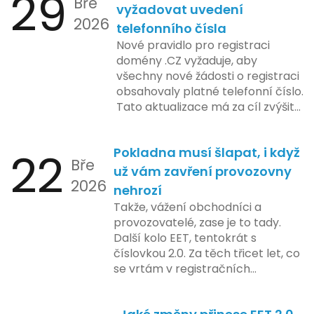
29
Bře
platformy a legislativních změn,
vyžadovat uvedení
2026
které by měly být předloženy do
telefonního čísla
konce tohoto roku. Očekává se,
Nové pravidlo pro registraci
že tato fáze umožní adaptaci
domény .CZ vyžaduje, aby
systémů a rozšíření podpory pro
všechny nové žádosti o registraci
podnikatele, přičemž všechny
obsahovaly platné telefonní číslo.
potřebné technologie by měly
Tato aktualizace má za cíl zvýšit
být dostupné k testování v rámci
bezpečnost a transparentnost
pilotního programu. Druhá fáze,
při správě doménových jmen v
plánovaná na první pololetí
22
Pokladna musí šlapat, i když
České republice. Povinnost uvést
následujícího roku, je zaměřena
Bře
telefonní číslo se týká všech
už vám zavření provozovny
na školení a edukaci uživatelů,
2026
nově registrovaných domén, a
nehrozí
včetně přípravy materiálů a
také může ovlivnit stávající
Takže, vážení obchodníci a
školení pro zaměstnavatele a
majitele domén při aktualizaci
provozovatelé, zase je to tady.
účetní firmy. V této fázi dojde
jejich údajů.
Další kolo EET, tentokrát s
také k oficiálnímu spuštění
číslovkou 2.0. Za těch třicet let, co
systému pro vybrané segmenty
se vrtám v registračních
podnikání. Třetí a konečná fáze
pokladnách, jsem viděl už ledacos.
plánovaná na druhé pololetí roku
Od elektronických tlačítkových
2024 zahrnuje kompletní