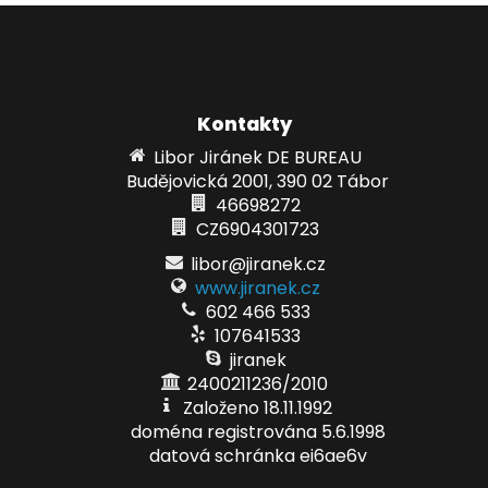
Kontakty
Libor Jiránek DE BUREAU
Budějovická 2001, 390 02 Tábor
46698272
CZ6904301723
libor@jiranek.cz
www.jiranek.cz
602 466 533
107641533
jiranek
2400211236/2010
Založeno 18.11.1992
doména registrována 5.6.1998
datová schránka ei6ae6v