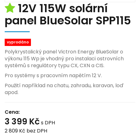
12V 115W solární
panel BlueSolar SPP115
vyprodáno
Polykrystalický panel Victron Energy BlueSolar o
výkonu 115 Wp je vhodný pro instalaci ostrovních
systémů s regulátory typu CX, CXN a CIS.
Pro systémy s pracovním napětím 12 V.
Použití například na chatu, zahradu, karavan, loď
apod.
Cena:
3 399 Kč
s DPH
2 809 Kč
bez DPH