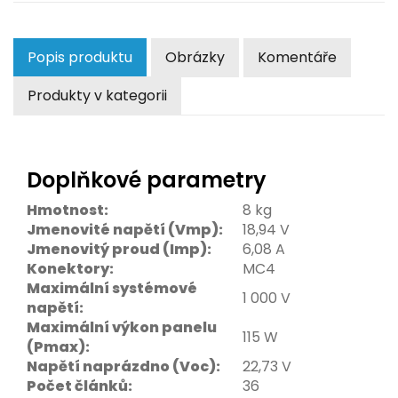
Popis produktu
Obrázky
Komentáře
Produkty v kategorii
Doplňkové parametry
Hmotnost:
8 kg
Jmenovité napětí (Vmp):
18,94 V
Jmenovitý proud (Imp):
6,08 A
Konektory:
MC4
Maximální systémové
1 000 V
napětí:
Maximální výkon panelu
115 W
(Pmax):
Napětí naprázdno (Voc):
22,73 V
Počet článků:
36