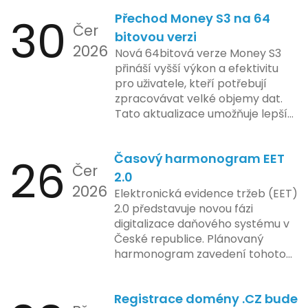
tržeb v bezpečném a
bezpečnost a ochranu spotřebitelů,
30
Přechod Money S3 na 64
kontrolovaném prostředí. Uživatelé
Čer
regulační orgány různých zemí jsou
mají možnost předem se seznámit s
bitovou verzi
na pozoru a sledují vývoj celého
2026
aktualizacemi, a tím lépe připravit
Nová 64bitová verze Money S3
případu velmi bedlivě. Vedení
své systémy na oficiální zavedení
přináší vyšší výkon a efektivitu
společnosti zatím neposkytlo
nového systému.
pro uživatele, kteří potřebují
podrobnější informace o
zpracovávat velké objemy dat.
konkrétních záměrech či časové
Tato aktualizace umožňuje lepší
ose zavedení této technologie.
správu paměti a rychlejší provoz
aplikace, což je klíčové pro
26
Časový harmonogram EET
podniky s náročnými účetními
Čer
procesy.
2.0
2026
Elektronická evidence tržeb (EET)
2.0 představuje novou fázi
digitalizace daňového systému v
České republice. Plánovaný
harmonogram zavedení tohoto
systému zahrnuje několik
klíčových etap. První fáze
Registrace domény .CZ bude
zahrnuje přípravu technické