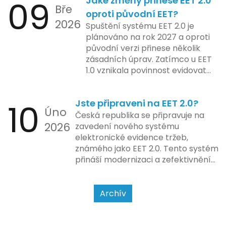
09
Jaké změny přinese EET 2.0
pokladen, co se občas zasekly, až
integraci systému EET 2.0 do
Bře
po ty nejmodernější dotykové
praxe, s povinností prodejců
oproti původní EET?
2026
systémy, co umí pomalu i kafe
zapojit se do nového systému,
Spuštění systému EET 2.0 je
uvařit. A jedno vím jistě: legislativa
včetně zvýšeného dohledu nad
plánováno na rok 2027 a oproti
se mění, ale základní pravidlo
dodržováním pravidel.
původní verzi přinese několik
zůstává – pokladna musí šlapat
zásadních úprav. Zatímco u EET
jako hodinky. Jinak jsou problémy.
1.0 vznikala povinnost evidovat
tržbu podle formy platby – tedy
zda šlo o hotovost nebo
10
Jste připraveni na EET 2.0?
bezhotovostní transakci – nově
Úno
se má tato povinnost odvíjet od
Česká republika se připravuje na
2026
povahy podnikatelské činnosti a
zavedení nového systému
způsobu interakce se
elektronické evidence tržeb,
zákazníkem.
známého jako EET 2.0. Tento systém
přináší modernizaci a zefektivnění
dosavadního procesu, což by mělo
usnadnit život podnikatelům i
kontrolním orgánům. Podívejme se
Archív
na hlavní změny, které EET 2.0
přináší, a jak se na ně můžete