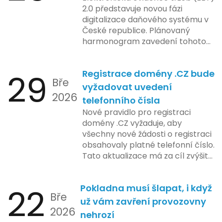
2.0 představuje novou fázi
digitalizace daňového systému v
České republice. Plánovaný
harmonogram zavedení tohoto
systému zahrnuje několik
klíčových etap. První fáze
29
Registrace domény .CZ bude
zahrnuje přípravu technické
Bře
platformy a legislativních změn,
vyžadovat uvedení
2026
které by měly být předloženy do
telefonního čísla
konce tohoto roku. Očekává se,
Nové pravidlo pro registraci
že tato fáze umožní adaptaci
domény .CZ vyžaduje, aby
systémů a rozšíření podpory pro
všechny nové žádosti o registraci
podnikatele, přičemž všechny
obsahovaly platné telefonní číslo.
potřebné technologie by měly
Tato aktualizace má za cíl zvýšit
být dostupné k testování v rámci
bezpečnost a transparentnost
pilotního programu. Druhá fáze,
při správě doménových jmen v
plánovaná na první pololetí
22
Pokladna musí šlapat, i když
České republice. Povinnost uvést
následujícího roku, je zaměřena
Bře
telefonní číslo se týká všech
už vám zavření provozovny
na školení a edukaci uživatelů,
2026
nově registrovaných domén, a
nehrozí
včetně přípravy materiálů a
také může ovlivnit stávající