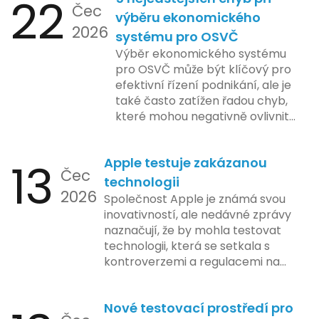
22
Čec
výběru ekonomického
2026
systému pro OSVČ
Výběr ekonomického systému
pro OSVČ může být klíčový pro
efektivní řízení podnikání, ale je
také často zatížen řadou chyb,
které mohou negativně ovlivnit
podnikání. Zde se podíváme na
pět nejčastějších chyb, kterých
13
Apple testuje zakázanou
by se podnikatelé měli vyvarovat.
Čec
technologii
2026
Společnost Apple je známá svou
inovativností, ale nedávné zprávy
naznačují, že by mohla testovat
technologii, která se setkala s
kontroverzemi a regulacemi na
různých trzích. Podle zasvěcených
zdrojů Apple zkoumá možnosti
Nové testovací prostředí pro
implementace funkce, která by