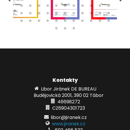
Kontakty
Libor Jiránek DE BUREAU
Budějovická 2001, 390 02 Tábor
46698272
CZ6904301723
libor@jiranek.cz
www.jiranek.cz