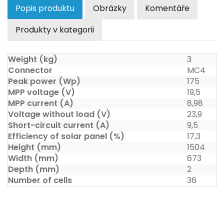
Popis produktu
Obrázky
Komentáře
Produkty v kategorii
Weight (kg)
3
Connector
MC4
Peak power (Wp)
175
MPP voltage (V)
19,5
MPP current (A)
8,98
Voltage without load (V)
23,9
Short-circuit current (A)
9,5
Efficiency of solar panel (%)
17,3
Height (mm)
1504
Width (mm)
673
Depth (mm)
2
Number of cells
36