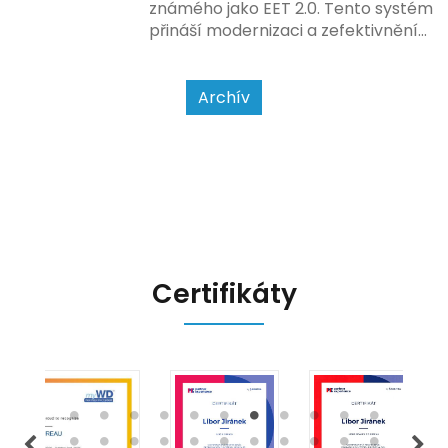
zákazníkem.
známého jako EET 2.0. Tento systém
přináší modernizaci a zefektivnění
dosavadního procesu, což by mělo
usnadnit život podnikatelům i
kontrolním orgánům. Podívejme se
Archív
na hlavní změny, které EET 2.0
přináší, a jak se na ně můžete
připravit.
Certifikáty