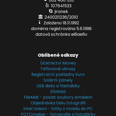
602 466 533
107641533
jiranek
2400211236/2010
Založeno 18.11.1992
doména registrována 5.6.1998
datová schránka ei6ae6v
Oblíbené odkazy
Účetnictví Money
Teflonové ubrusy
Registrační pokladny Euro
Solární panely
USB disky a flashdisky
iDoklad
FileMail - poslat soubory emailem
Objednávka tisku fotografií
Intel Unison - fotky z mobilu do PC
FOTOmaker - fotografie a fotodárky