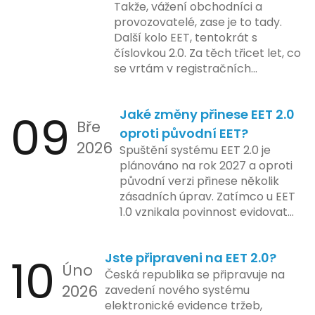
Takže, vážení obchodníci a
školení pro zaměstnavatele a
majitele domén při aktualizaci
provozovatelé, zase je to tady.
účetní firmy. V této fázi dojde
jejich údajů.
Další kolo EET, tentokrát s
také k oficiálnímu spuštění
číslovkou 2.0. Za těch třicet let, co
systému pro vybrané segmenty
se vrtám v registračních
podnikání. Třetí a konečná fáze
pokladnách, jsem viděl už ledacos.
plánovaná na druhé pololetí roku
Od elektronických tlačítkových
2024 zahrnuje kompletní
09
Jaké změny přinese EET 2.0
pokladen, co se občas zasekly, až
integraci systému EET 2.0 do
Bře
po ty nejmodernější dotykové
praxe, s povinností prodejců
oproti původní EET?
2026
systémy, co umí pomalu i kafe
zapojit se do nového systému,
Spuštění systému EET 2.0 je
uvařit. A jedno vím jistě: legislativa
včetně zvýšeného dohledu nad
plánováno na rok 2027 a oproti
se mění, ale základní pravidlo
dodržováním pravidel.
původní verzi přinese několik
zůstává – pokladna musí šlapat
zásadních úprav. Zatímco u EET
jako hodinky. Jinak jsou problémy.
1.0 vznikala povinnost evidovat
tržbu podle formy platby – tedy
zda šlo o hotovost nebo
10
Jste připraveni na EET 2.0?
bezhotovostní transakci – nově
Úno
se má tato povinnost odvíjet od
Česká republika se připravuje na
2026
povahy podnikatelské činnosti a
zavedení nového systému
způsobu interakce se
elektronické evidence tržeb,