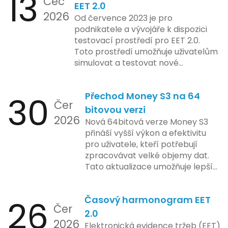
13
Čec
mohla porušovat určité zákonné
EET 2.0
2026
limity na ochranu osobních údajů.
Od července 2023 je pro
Tato technologie se zaměřuje na
podnikatele a vývojáře k dispozici
pokročilé sledování uživatelských
testovací prostředí pro EET 2.0.
aktivit, což vyvolalo obavy ohledně
Toto prostředí umožňuje uživatelům
soukromí a ochrany dat uživatelů.
simulovat a testovat nové
Zatímco Apple tvrdí, že veškeré
funkcionality elektronické evidence
jejich inovace kladou důraz na
tržeb v bezpečném a
bezpečnost a ochranu spotřebitelů,
30
Přechod Money S3 na 64
kontrolovaném prostředí. Uživatelé
Čer
regulační orgány různých zemí jsou
mají možnost předem se seznámit s
bitovou verzi
na pozoru a sledují vývoj celého
2026
aktualizacemi, a tím lépe připravit
Nová 64bitová verze Money S3
případu velmi bedlivě. Vedení
své systémy na oficiální zavedení
přináší vyšší výkon a efektivitu
společnosti zatím neposkytlo
nového systému.
pro uživatele, kteří potřebují
podrobnější informace o
zpracovávat velké objemy dat.
konkrétních záměrech či časové
Tato aktualizace umožňuje lepší
ose zavedení této technologie.
správu paměti a rychlejší provoz
aplikace, což je klíčové pro
26
Časový harmonogram EET
podniky s náročnými účetními
Čer
procesy.
2.0
2026
Elektronická evidence tržeb (EET)