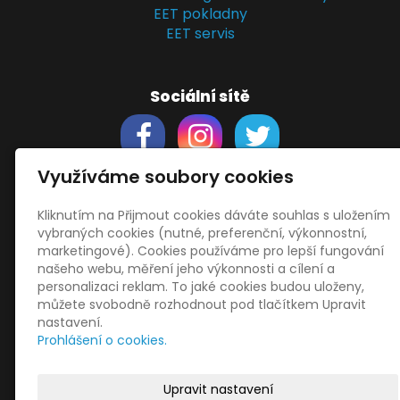
EET pokladny
EET servis
Sociální sítě
Využíváme soubory cookies
Kliknutím na Přijmout cookies dáváte souhlas s uložením
Support
vybraných cookies (nutné, preferenční, výkonnostní,
Obchodní podmínky
marketingové). Cookies používáme pro lepší fungování
Zásady zpracování osobních údajů
našeho webu, měření jeho výkonnosti a cílení a
Obrázky použity
vecteezy.com
personalizaci reklam. To jaké cookies budou uloženy,
můžete svobodně rozhodnout pod tlačítkem Upravit
a
depositphotos.com
nastavení.
OneDrive
- snadný přenos souborů
Prohlášení o cookies.
HopToDesk
- vzdálená správa
START
Upravit nastavení