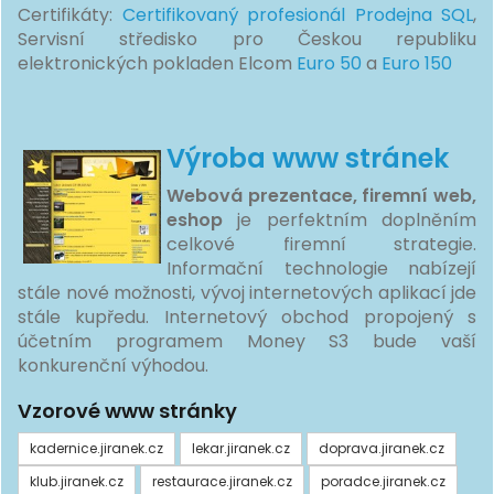
Certifikáty:
Certifikovaný profesionál Prodejna SQL
,
Servisní středisko pro Českou republiku
elektronických pokladen Elcom
Euro 50
a
Euro 150
Výroba www stránek
Webová prezentace, firemní web,
eshop
je perfektním doplněním
celkové firemní strategie.
Informační technologie nabízejí
stále nové možnosti, vývoj internetových aplikací jde
stále kupředu. Internetový obchod propojený s
účetním programem Money S3 bude vaší
konkurenční výhodou.
Vzorové www stránky
kadernice.jiranek.cz
lekar.jiranek.cz
doprava.jiranek.cz
klub.jiranek.cz
restaurace.jiranek.cz
poradce.jiranek.cz