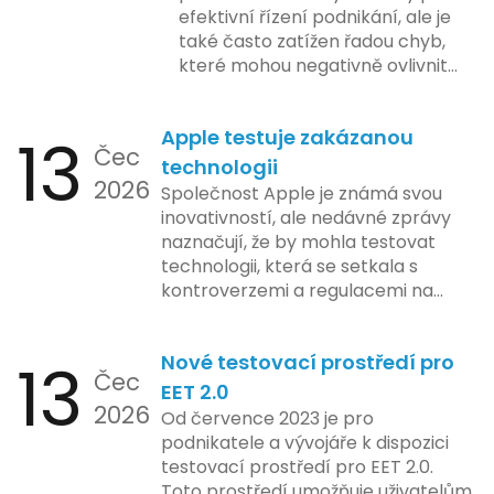
efektivní řízení podnikání, ale je
také často zatížen řadou chyb,
které mohou negativně ovlivnit
podnikání. Zde se podíváme na
pět nejčastějších chyb, kterých
13
Apple testuje zakázanou
by se podnikatelé měli vyvarovat.
Čec
technologii
2026
Společnost Apple je známá svou
inovativností, ale nedávné zprávy
naznačují, že by mohla testovat
technologii, která se setkala s
kontroverzemi a regulacemi na
různých trzích. Podle zasvěcených
zdrojů Apple zkoumá možnosti
13
Nové testovací prostředí pro
implementace funkce, která by
Čec
mohla porušovat určité zákonné
EET 2.0
2026
limity na ochranu osobních údajů.
Od července 2023 je pro
Tato technologie se zaměřuje na
podnikatele a vývojáře k dispozici
pokročilé sledování uživatelských
testovací prostředí pro EET 2.0.
aktivit, což vyvolalo obavy ohledně
Toto prostředí umožňuje uživatelům