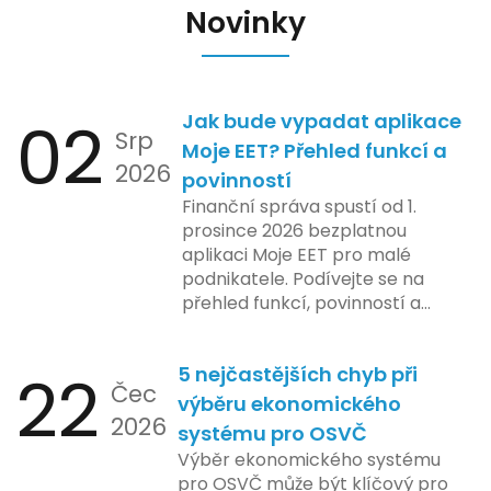
Novinky
02
Jak bude vypadat aplikace
Srp
Moje EET? Přehled funkcí a
2026
povinností
Finanční správa spustí od 1.
prosince 2026 bezplatnou
aplikaci Moje EET pro malé
podnikatele. Podívejte se na
přehled funkcí, povinností a
nejčastějších otázek.
22
5 nejčastějších chyb při
Čec
výběru ekonomického
2026
systému pro OSVČ
Výběr ekonomického systému
pro OSVČ může být klíčový pro