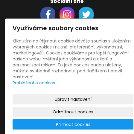
Sociální sítě
Využíváme soubory cookies
Kliknutím na Přijmout cookies dáváte souhlas s uložením
Support
vybraných cookies (nutné, preferenční, výkonnostní,
Obchodní podmínky
marketingové). Cookies používáme pro lepší fungování
Zásady zpracování osobních údajů
našeho webu, měření jeho výkonnosti a cílení a
Obrázky použity
vecteezy.com
personalizaci reklam. To jaké cookies budou uloženy,
můžete svobodně rozhodnout pod tlačítkem Upravit
a
depositphotos.com
nastavení.
OneDrive
- snadný přenos souborů
Prohlášení o cookies.
HopToDesk
- vzdálená správa
START
Upravit nastavení
Odmítnout cookies
© 2026
Libor Jiránek DE BUREAU
|
Mapa webu
Přijmout cookies