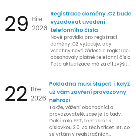
systému zahrnuje několik
klíčových etap. První fáze
29
Registrace domény .CZ bude
zahrnuje přípravu technické
Bře
platformy a legislativních změn,
vyžadovat uvedení
2026
které by měly být předloženy do
telefonního čísla
konce tohoto roku. Očekává se,
Nové pravidlo pro registraci
že tato fáze umožní adaptaci
domény .CZ vyžaduje, aby
systémů a rozšíření podpory pro
všechny nové žádosti o registraci
podnikatele, přičemž všechny
obsahovaly platné telefonní číslo.
potřebné technologie by měly
Tato aktualizace má za cíl zvýšit
být dostupné k testování v rámci
bezpečnost a transparentnost
pilotního programu. Druhá fáze,
při správě doménových jmen v
plánovaná na první pololetí
22
Pokladna musí šlapat, i když
České republice. Povinnost uvést
následujícího roku, je zaměřena
Bře
telefonní číslo se týká všech
už vám zavření provozovny
na školení a edukaci uživatelů,
2026
nově registrovaných domén, a
nehrozí
včetně přípravy materiálů a
také může ovlivnit stávající
Takže, vážení obchodníci a
školení pro zaměstnavatele a
majitele domén při aktualizaci
provozovatelé, zase je to tady.
účetní firmy. V této fázi dojde
jejich údajů.
Další kolo EET, tentokrát s
také k oficiálnímu spuštění
číslovkou 2.0. Za těch třicet let, co
systému pro vybrané segmenty
se vrtám v registračních
podnikání. Třetí a konečná fáze