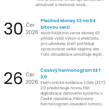
soukromí a ochrany dat uživatelů.
simulovat a testovat nové
Zatímco Apple tvrdí, že veškeré
funkcionality elektronické evidence
jejich inovace kladou důraz na
tržeb v bezpečném a
bezpečnost a ochranu spotřebitelů,
30
Přechod Money S3 na 64
kontrolovaném prostředí. Uživatelé
Čer
regulační orgány různých zemí jsou
mají možnost předem se seznámit s
bitovou verzi
na pozoru a sledují vývoj celého
2026
aktualizacemi, a tím lépe připravit
Nová 64bitová verze Money S3
případu velmi bedlivě. Vedení
své systémy na oficiální zavedení
přináší vyšší výkon a efektivitu
společnosti zatím neposkytlo
nového systému.
pro uživatele, kteří potřebují
podrobnější informace o
zpracovávat velké objemy dat.
konkrétních záměrech či časové
Tato aktualizace umožňuje lepší
ose zavedení této technologie.
správu paměti a rychlejší provoz
aplikace, což je klíčové pro
26
Časový harmonogram EET
podniky s náročnými účetními
Čer
procesy.
2.0
2026
Elektronická evidence tržeb (EET)
2.0 představuje novou fázi
digitalizace daňového systému v
České republice. Plánovaný
harmonogram zavedení tohoto