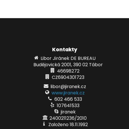
Kontakty
Libor Jiránek DE BUREAU
Budějovická 2001, 390 02 Tábor
46698272
CZ6904301723
libor@jiranek.cz
www.jiranek.cz
602 466 533
107641533
jiranek
2400211236/2010
Založeno 18.11.1992