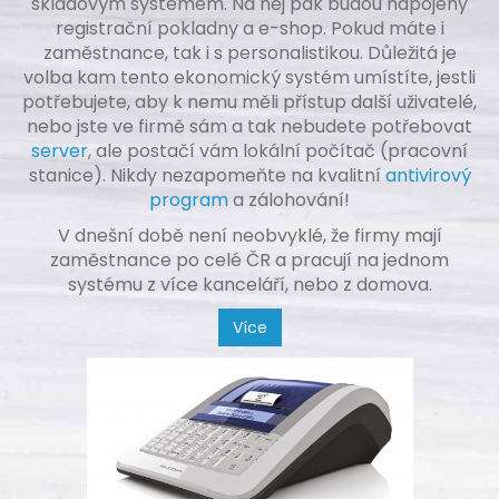
skladovým systémem. Na něj pak budou napojeny
registrační pokladny a e-shop. Pokud máte i
zaměstnance, tak i s personalistikou. Důležitá je
volba kam tento ekonomický systém umístíte, jestli
potřebujete, aby k nemu měli přístup další uživatelé,
nebo jste ve firmě sám a tak nebudete potřebovat
server
, ale postačí vám lokální počítač (pracovní
stanice). Nikdy nezapomeňte na kvalitní
antivirový
program
a zálohování!
V dnešní době není neobvyklé, že firmy mají
zaměstnance po celé ČR a pracují na jednom
systému z více kanceláří, nebo z domova.
Více