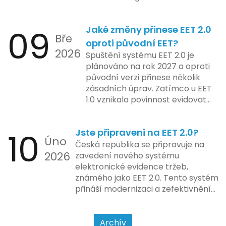
pokladnách, jsem viděl už ledacos.
plánovaná na druhé pololetí roku
Od elektronických tlačítkových
2024 zahrnuje kompletní
09
Jaké změny přinese EET 2.0
pokladen, co se občas zasekly, až
integraci systému EET 2.0 do
Bře
po ty nejmodernější dotykové
praxe, s povinností prodejců
oproti původní EET?
2026
systémy, co umí pomalu i kafe
zapojit se do nového systému,
Spuštění systému EET 2.0 je
uvařit. A jedno vím jistě: legislativa
včetně zvýšeného dohledu nad
plánováno na rok 2027 a oproti
se mění, ale základní pravidlo
dodržováním pravidel.
původní verzi přinese několik
zůstává – pokladna musí šlapat
zásadních úprav. Zatímco u EET
jako hodinky. Jinak jsou problémy.
1.0 vznikala povinnost evidovat
tržbu podle formy platby – tedy
zda šlo o hotovost nebo
10
Jste připraveni na EET 2.0?
bezhotovostní transakci – nově
Úno
se má tato povinnost odvíjet od
Česká republika se připravuje na
2026
povahy podnikatelské činnosti a
zavedení nového systému
způsobu interakce se
elektronické evidence tržeb,
zákazníkem.
známého jako EET 2.0. Tento systém
přináší modernizaci a zefektivnění
dosavadního procesu, což by mělo
usnadnit život podnikatelům i
kontrolním orgánům. Podívejme se
Archív