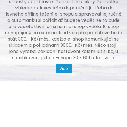
spousty objednávek. To neplatilo nikdy. Zpočátku
vzhledem k investicím doporučují jít třeba do
levného offline řešení e-shopu a spravovat jej ručně
a automatiku si pořídit až budete vědět, že to bude
pro vás efektivní a i si na ni e-shop vydělá. E-shop
nenapojený na externí sklad vás pro představu bude
stát 300,- Kč/měs., kdežto e-shop komunikující se
skladem a pokladnami 3000,-Kč/měs. Něco stojí i
jeho výroba. Základní nastavení kolem 10tis. Kč, u
sofistikovanějšího e-shopu 30 - 60tis. Kč i více.
Více