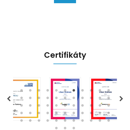
na hlavní změny, které EET 2.0
přináší, a jak se na ně můžete
připravit.
Certifikáty