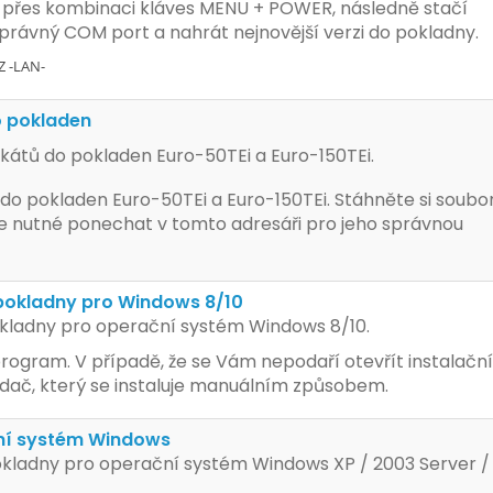
u přes kombinaci kláves MENU + POWER, následně stačí
 správný COM port a nahrát nejnovější verzi do pokladny.
Z -LAN-
o pokladen
fikátů do pokladen Euro-50TEi a Euro-150TEi.
 do pokladen Euro-50TEi a Euro-150TEi. Stáhněte si soubor
je nutné ponechat v tomto adresáři pro jeho správnou
pokladny pro Windows 8/10
kladny pro operační systém Windows 8/10.
program. V případě, že se Vám nepodaří otevřít instalační
dač, který se instaluje manuálním způsobem.
ní systém Windows
okladny pro operační systém Windows XP / 2003 Server /