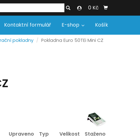
0 Kč
Kontaktní formulář
E-shop
Košík
trační pokladny
Pokladna Euro 50TEi Mini CZ
CZ
Upraveno
Typ
Velikost
Staženo