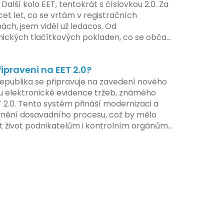
ilotního programu. Druhá fáze, plánovaná
 Další kolo EET, tentokrát s číslovkou 2.0. Za
í pololetí následujícího roku, je zaměřena
cet let, co se vrtám v registračních
ení a edukaci uživatelů, včetně přípravy
ách, jsem viděl už ledacos. Od
lů a školení pro zaměstnavatele a účetní
nických tlačítkových pokladen, co se občas
V této fázi dojde také k oficiálnímu spuštění
, až po ty nejmodernější dotykové systémy,
u pro vybrané segmenty podnikání. Třetí a
omalu i kafe uvařit. A jedno vím jistě:
á fáze plánovaná na druhé pololetí roku
řipraveni na EET 2.0?
iva se mění, ale základní pravidlo zůstává –
hrnuje kompletní integraci systému EET 2.0
a musí šlapat jako hodinky. Jinak jsou
epublika se připravuje na zavedení nového
e, s povinností prodejců zapojit se do
my.
 elektronické evidence tržeb, známého
 systému, včetně zvýšeného dohledu nad
T 2.0. Tento systém přináší modernizaci a
váním pravidel.
vnění dosavadního procesu, což by mělo
t život podnikatelům i kontrolním orgánům.
me se na hlavní změny, které EET 2.0 přináší,
 na ně můžete připravit.