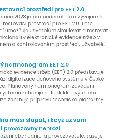
estovací prostředí pro EET 2.0
ence 2023 je pro podnikatele a vývojáře k
i testovací prostředí pro EET 2.0. Toto
dí umožňuje uživatelům simulovat a testovat
nkcionality elektronické evidence tržeb v
ém a kontrolovaném prostředí. Uživatelé
žnost předem se seznámit s aktualizacemi,
pe připravit své systémy na oficiální
ý harmonogram EET 2.0
í nového systému.
nická evidence tržeb (EET) 2.0 představuje
ázi digitalizace daňového systému v České
ice. Plánovaný harmonogram zavedení
systému zahrnuje několik klíčových etap.
áze zahrnuje přípravu technické platformy a
tivních změn, které by měly být předloženy
e tohoto roku. Očekává se, že tato fáze
na musí šlapat, i když už vám
 adaptaci systémů a rozšíření podpory pro
atele, přičemž všechny potřebné
í provozovny nehrozí
ogie by měly být dostupné k testování v
vážení obchodníci a provozovatelé, zase je