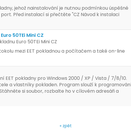
ladny, jehož nainstalování je nutnou podmínkou úspěšné
rt. Před instalací si přečtěte "CZ Návod k instalaci
Euro 50TEi Mini CZ
ladnu Euro 50TEi Mini CZ
okolu mezi EET pokladnou a počítačem a také on-line
 EET pokladny pro Windows 2000 / XP / Vista / 7/8/10.
ele a vlastníky pokladen. Program slouží k programován
táhněte si soubor, rozbalte ho v cílovém adresáři a
« zpět