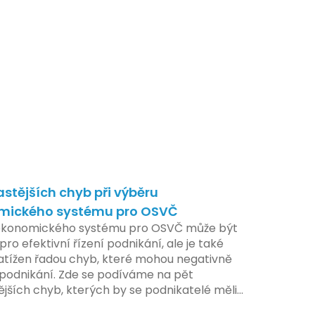
astějších chyb při výběru
mického systému pro OSVČ
ekonomického systému pro OSVČ může být
pro efektivní řízení podnikání, ale je také
atížen řadou chyb, které mohou negativně
t podnikání. Zde se podíváme na pět
ějších chyb, kterých by se podnikatelé měli
at.