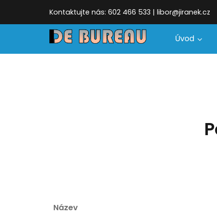
Kontaktujte nás: 602 466 533 | libor@jiranek.cz
Úvod
P
Název