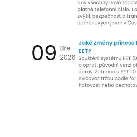
aby všechny nové žádosti
platné telefonní číslo. T
zvýšit bezpečnost a tra
doménových jmen v Česk
uvést telefonní číslo se
registrovaných domén, a
09
Jaké změny přinese E
stávající majitele domén p
Bře
EET?
2026
Spuštění systému EET 2.
a oproti původní verzi p
úprav. Zatímco u EET 1.0
evidovat tržbu podle for
hotovost nebo bezhotov
má tato povinnost odví
podnikatelské činnosti 
zákazníkem.