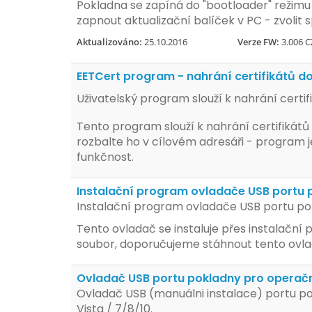
Pokladna se zapíná do "bootloader" režim
zapnout aktualizační balíček v PC - zvolit
Aktualizováno:
25.10.2016
Verze FW:
3.006 C
EETCert program - nahrání certifikátů d
Uživatelský program slouží k nahrání certi
Tento program slouží k nahrání certifikátů
rozbalte ho v cílovém adresáři - program 
funkčnost.
Instalační program ovladače USB portu 
Instalační program ovladače USB portu po
Tento ovladač se instaluje přes instalační 
soubor, doporučujeme stáhnout tento ovla
Ovladač USB portu pokladny pro operač
Ovladač USB (manuálni instalace) portu p
Vista / 7/8/10.