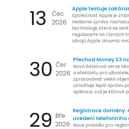
13
Apple testuje zakáza
Čec
Společnost Apple je znám
2026
nedávné zprávy naznačuj
technologii, která se set
regulacemi na různých t
zdrojů Apple zkoumá mo
funkce, která by mohla 
limity na ochranu osobní
30
Přechod Money S3 na 
se zaměřuje na pokročilé
Čer
aktivit, což vyvolalo oba
Nová 64bitová verze Mon
2026
ochrany dat uživatelů. Za
a efektivitu pro uživatele
veškeré jejich inovace k
zpracovávat velké objem
a ochranu spotřebitelů, 
umožňuje lepší správu pa
zemí jsou na pozoru a sle
aplikace, což je klíčové
velmi bedlivě. Vedení sp
účetními procesy.
podrobnější informace o
29
Registrace domény 
časové ose zavedení této
Bře
uvedení telefonního 
2026
Nové pravidlo pro regist