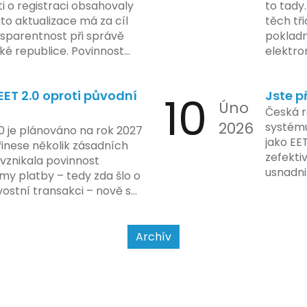
rámci p
 o registraci obsahovaly
to tady.
na prvn
ato aktualizace má za cíl
těch tři
na škol
nsparentnost při správě
pokladn
materiá
é republice. Povinnost
elektro
firmy. 
 týká všech nově
zasekly
systém
 také může ovlivnit
co umí p
konečn
ET 2.0 oproti původní
10
Jste p
ři aktualizaci jejich údajů.
legislat
Úno
2024 za
pokladn
Česká r
do prax
2026
problé
systému
0 je plánováno na rok 2027
nového
jako EE
řinese několik zásadních
dodržo
zefekti
 vznikala povinnost
usnadni
my platby – tedy zda šlo o
Podívej
ostní transakci – nově se
a jak se
jet od povahy
a způsobu interakce se
Archív