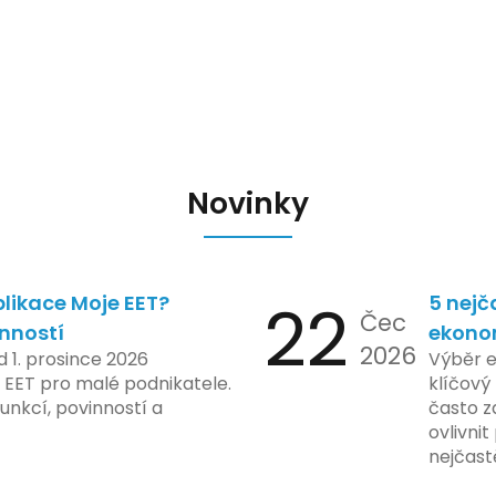
Novinky
likace Moje EET?
22
5 nejč
Čec
inností
ekono
2026
d 1. prosince 2026
Výběr 
 EET pro malé podnikatele.
klíčový 
unkcí, povinností a
často z
ovlivni
nejčast
vyvarov