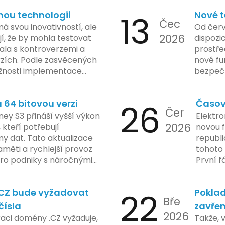
nou technologii
13
Nové t
Čec
á svou inovativností, ale
Od červ
2026
í, že by mohla testovat
dispozic
kala s kontroverzemi a
prostře
rzích. Podle zasvěcených
nové fu
žnosti implementace
bezpečn
porušovat určité zákonné
mají mo
ch údajů. Tato technologie
a tím lé
64 bitovou verzi
26
Časov
 sledování uživatelských
zaveden
Čer
vy ohledně soukromí a
ey S3 přináší vyšší výkon
Elektro
tímco Apple tvrdí, že
2026
, kteří potřebují
novou f
ladou důraz na bezpečnost
y dat. Tato aktualizace
republ
regulační orgány různých
měti a rychlejší provoz
tohoto 
dují vývoj celého případu
 pro podniky s náročnými
První f
olečnosti zatím neposkytlo
legisla
 konkrétních záměrech či
do konc
.CZ bude vyžadovat
22
Poklad
 technologie.
umožní
Bře
podnik
čísla
zavřen
2026
technol
raci domény .CZ vyžaduje,
Takže, 