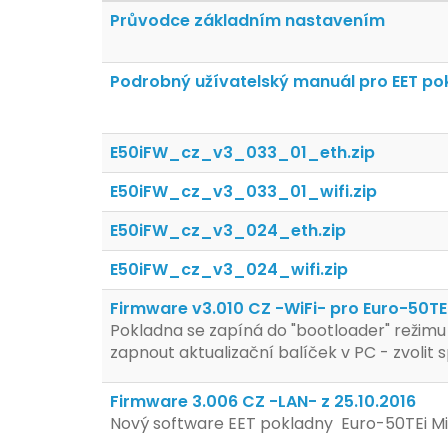
Průvodce základním nastavením
Podrobný užívatelský manuál pro EET pok
E50iFW_cz_v3_033_01_eth.zip
E50iFW_cz_v3_033_01_wifi.zip
E50iFW_cz_v3_024_eth.zip
E50iFW_cz_v3_024_wifi.zip
Firmware v3.010 CZ -WiFi- pro Euro-50TEi 
Pokladna se zapíná do "bootloader" režim
zapnout aktualizační balíček v PC - zvolit
Firmware 3.006 CZ -LAN- z 25.10.2016
Nový software EET pokladny Euro-50TEi Min