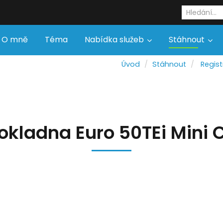
O mně
Téma
Nabídka služeb
Stáhnout
Úvod
Stáhnout
Regis
okladna Euro 50TEi Mini 