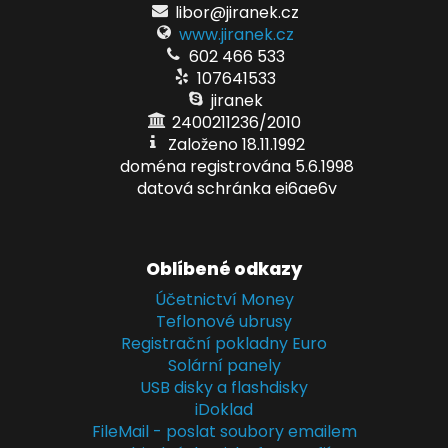
libor@jiranek.cz
www.jiranek.cz
602 466 533
107641533
jiranek
2400211236/2010
Založeno 18.11.1992
doména registrována 5.6.1998
datová schránka ei6ae6v
Oblíbené odkazy
Účetnictví Money
Teflonové ubrusy
Registrační pokladny Euro
Solární panely
USB disky a flashdisky
iDoklad
FileMail - poslat soubory emailem