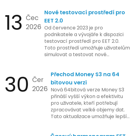
zdrojů Apple zkoumá možnosti
13
Nové testovací prostředí pro
implementace funkce, která by
Čec
mohla porušovat určité zákonné
EET 2.0
2026
limity na ochranu osobních údajů.
Od července 2023 je pro
Tato technologie se zaměřuje na
podnikatele a vývojáře k dispozici
pokročilé sledování uživatelských
testovací prostředí pro EET 2.0.
aktivit, což vyvolalo obavy ohledně
Toto prostředí umožňuje uživatelům
soukromí a ochrany dat uživatelů.
simulovat a testovat nové
Zatímco Apple tvrdí, že veškeré
funkcionality elektronické evidence
jejich inovace kladou důraz na
tržeb v bezpečném a
bezpečnost a ochranu spotřebitelů,
30
Přechod Money S3 na 64
kontrolovaném prostředí. Uživatelé
Čer
regulační orgány různých zemí jsou
mají možnost předem se seznámit s
bitovou verzi
na pozoru a sledují vývoj celého
2026
aktualizacemi, a tím lépe připravit
Nová 64bitová verze Money S3
případu velmi bedlivě. Vedení
své systémy na oficiální zavedení
přináší vyšší výkon a efektivitu
společnosti zatím neposkytlo
nového systému.
pro uživatele, kteří potřebují
podrobnější informace o
zpracovávat velké objemy dat.
konkrétních záměrech či časové
Tato aktualizace umožňuje lepší
ose zavedení této technologie.
správu paměti a rychlejší provoz
aplikace, což je klíčové pro