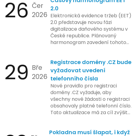
26
Časový harmonogram EET
podniky s náročnými účetními
Čer
procesy.
2.0
2026
Elektronická evidence tržeb (EET)
2.0 představuje novou fázi
digitalizace daňového systému v
České republice. Plánovaný
harmonogram zavedení tohoto
systému zahrnuje několik
klíčových etap. První fáze
29
Registrace domény .CZ bude
zahrnuje přípravu technické
Bře
platformy a legislativních změn,
vyžadovat uvedení
2026
které by měly být předloženy do
telefonního čísla
konce tohoto roku. Očekává se,
Nové pravidlo pro registraci
že tato fáze umožní adaptaci
domény .CZ vyžaduje, aby
systémů a rozšíření podpory pro
všechny nové žádosti o registraci
podnikatele, přičemž všechny
obsahovaly platné telefonní číslo.
potřebné technologie by měly
Tato aktualizace má za cíl zvýšit
být dostupné k testování v rámci
bezpečnost a transparentnost
pilotního programu. Druhá fáze,
při správě doménových jmen v
plánovaná na první pololetí
Pokladna musí šlapat, i když
České republice. Povinnost uvést
následujícího roku, je zaměřena