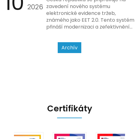
10
2026
povahy podnikatelské činnosti a
zavedení nového systému
způsobu interakce se
elektronické evidence tržeb,
zákazníkem.
známého jako EET 2.0. Tento systém
přináší modernizaci a zefektivnění
dosavadního procesu, což by mělo
usnadnit život podnikatelům i
kontrolním orgánům. Podívejme se
Archív
na hlavní změny, které EET 2.0
přináší, a jak se na ně můžete
připravit.
Certifikáty