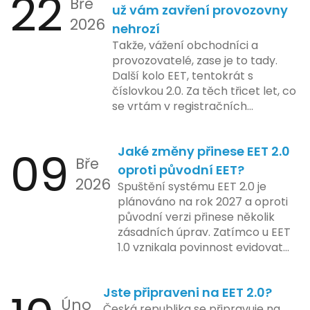
22
Bře
telefonní číslo se týká všech
už vám zavření provozovny
na školení a edukaci uživatelů,
2026
nově registrovaných domén, a
nehrozí
včetně přípravy materiálů a
také může ovlivnit stávající
Takže, vážení obchodníci a
školení pro zaměstnavatele a
majitele domén při aktualizaci
provozovatelé, zase je to tady.
účetní firmy. V této fázi dojde
jejich údajů.
Další kolo EET, tentokrát s
také k oficiálnímu spuštění
číslovkou 2.0. Za těch třicet let, co
systému pro vybrané segmenty
se vrtám v registračních
podnikání. Třetí a konečná fáze
pokladnách, jsem viděl už ledacos.
plánovaná na druhé pololetí roku
Od elektronických tlačítkových
2024 zahrnuje kompletní
09
Jaké změny přinese EET 2.0
pokladen, co se občas zasekly, až
integraci systému EET 2.0 do
Bře
po ty nejmodernější dotykové
praxe, s povinností prodejců
oproti původní EET?
2026
systémy, co umí pomalu i kafe
zapojit se do nového systému,
Spuštění systému EET 2.0 je
uvařit. A jedno vím jistě: legislativa
včetně zvýšeného dohledu nad
plánováno na rok 2027 a oproti
se mění, ale základní pravidlo
dodržováním pravidel.
původní verzi přinese několik
zůstává – pokladna musí šlapat
zásadních úprav. Zatímco u EET
jako hodinky. Jinak jsou problémy.
1.0 vznikala povinnost evidovat
tržbu podle formy platby – tedy
zda šlo o hotovost nebo
Jste připraveni na EET 2.0?
bezhotovostní transakci – nově
Úno
se má tato povinnost odvíjet od
Česká republika se připravuje na