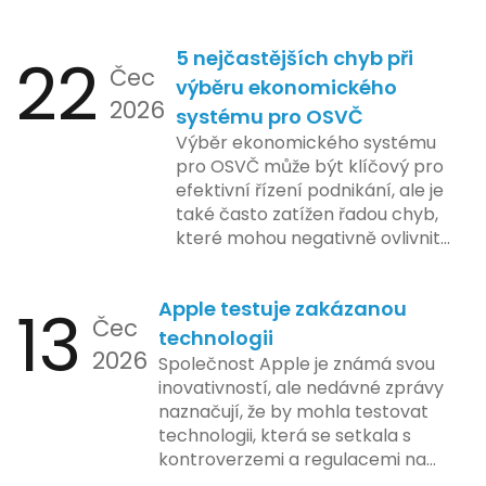
nejčastějších otázek.
22
5 nejčastějších chyb při
Čec
výběru ekonomického
2026
systému pro OSVČ
Výběr ekonomického systému
pro OSVČ může být klíčový pro
efektivní řízení podnikání, ale je
také často zatížen řadou chyb,
které mohou negativně ovlivnit
podnikání. Zde se podíváme na
pět nejčastějších chyb, kterých
13
Apple testuje zakázanou
by se podnikatelé měli vyvarovat.
Čec
technologii
2026
Společnost Apple je známá svou
inovativností, ale nedávné zprávy
naznačují, že by mohla testovat
technologii, která se setkala s
kontroverzemi a regulacemi na
různých trzích. Podle zasvěcených