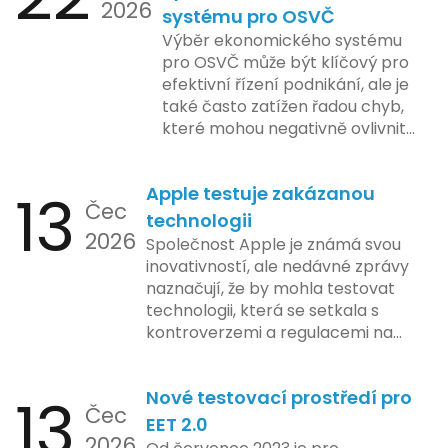
2026
systému pro OSVČ
Výběr ekonomického systému
pro OSVČ může být klíčový pro
efektivní řízení podnikání, ale je
také často zatížen řadou chyb,
které mohou negativně ovlivnit
podnikání. Zde se podíváme na
pět nejčastějších chyb, kterých
13
Apple testuje zakázanou
by se podnikatelé měli vyvarovat.
Čec
technologii
2026
Společnost Apple je známá svou
inovativností, ale nedávné zprávy
naznačují, že by mohla testovat
technologii, která se setkala s
kontroverzemi a regulacemi na
různých trzích. Podle zasvěcených
zdrojů Apple zkoumá možnosti
13
Nové testovací prostředí pro
implementace funkce, která by
Čec
mohla porušovat určité zákonné
EET 2.0
2026
limity na ochranu osobních údajů.