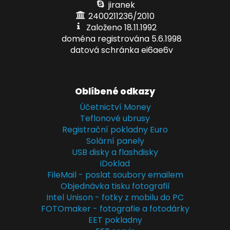
jiranek
2400211236/2010
Založeno 18.11.1992
doména registrována 5.6.1998
datová schránka ei6ae6v
Oblíbené odkazy
Účetnictví Money
Teflonové ubrusy
Registrační pokladny Euro
Solární panely
USB disky a flashdisky
iDoklad
FileMail - poslat soubory emailem
Objednávka tisku fotografií
Intel Unison - fotky z mobilu do PC
FOTOmaker - fotografie a fotodárky
EET pokladny