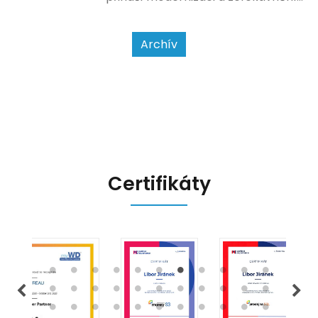
dosavadního procesu, což by mělo
usnadnit život podnikatelům i
kontrolním orgánům. Podívejme se
Archív
na hlavní změny, které EET 2.0
přináší, a jak se na ně můžete
připravit.
Certifikáty