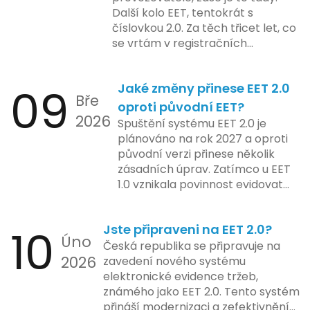
jejich údajů.
Další kolo EET, tentokrát s
také k oficiálnímu spuštění
číslovkou 2.0. Za těch třicet let, co
systému pro vybrané segmenty
se vrtám v registračních
podnikání. Třetí a konečná fáze
pokladnách, jsem viděl už ledacos.
plánovaná na druhé pololetí roku
Od elektronických tlačítkových
2024 zahrnuje kompletní
09
Jaké změny přinese EET 2.0
pokladen, co se občas zasekly, až
integraci systému EET 2.0 do
Bře
po ty nejmodernější dotykové
praxe, s povinností prodejců
oproti původní EET?
2026
systémy, co umí pomalu i kafe
zapojit se do nového systému,
Spuštění systému EET 2.0 je
uvařit. A jedno vím jistě: legislativa
včetně zvýšeného dohledu nad
plánováno na rok 2027 a oproti
se mění, ale základní pravidlo
dodržováním pravidel.
původní verzi přinese několik
zůstává – pokladna musí šlapat
zásadních úprav. Zatímco u EET
jako hodinky. Jinak jsou problémy.
1.0 vznikala povinnost evidovat
tržbu podle formy platby – tedy
zda šlo o hotovost nebo
10
Jste připraveni na EET 2.0?
bezhotovostní transakci – nově
Úno
se má tato povinnost odvíjet od
Česká republika se připravuje na
2026
povahy podnikatelské činnosti a
zavedení nového systému
způsobu interakce se
elektronické evidence tržeb,
zákazníkem.
známého jako EET 2.0. Tento systém
přináší modernizaci a zefektivnění