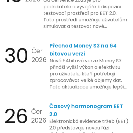
Od července 2023 je pro
Tato technologie se zaměřuje na
podnikatele a vývojáře k dispozici
pokročilé sledování uživatelských
testovací prostředí pro EET 2.0.
aktivit, což vyvolalo obavy ohledně
Toto prostředí umožňuje uživatelům
soukromí a ochrany dat uživatelů.
simulovat a testovat nové
Zatímco Apple tvrdí, že veškeré
funkcionality elektronické evidence
jejich inovace kladou důraz na
tržeb v bezpečném a
bezpečnost a ochranu spotřebitelů,
30
Přechod Money S3 na 64
kontrolovaném prostředí. Uživatelé
Čer
regulační orgány různých zemí jsou
mají možnost předem se seznámit s
bitovou verzi
na pozoru a sledují vývoj celého
2026
aktualizacemi, a tím lépe připravit
Nová 64bitová verze Money S3
případu velmi bedlivě. Vedení
své systémy na oficiální zavedení
přináší vyšší výkon a efektivitu
společnosti zatím neposkytlo
nového systému.
pro uživatele, kteří potřebují
podrobnější informace o
zpracovávat velké objemy dat.
konkrétních záměrech či časové
Tato aktualizace umožňuje lepší
ose zavedení této technologie.
správu paměti a rychlejší provoz
aplikace, což je klíčové pro
26
Časový harmonogram EET
podniky s náročnými účetními
Čer
procesy.
2.0
2026
Elektronická evidence tržeb (EET)
2.0 představuje novou fázi