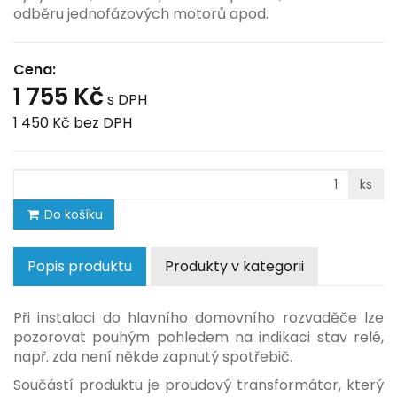
odběru jednofázových motorů apod.
Cena:
1 755 Kč
s DPH
1 450 Kč
bez DPH
ks
Do košíku
Popis produktu
Produkty v kategorii
Při instalaci do hlavního domovního rozvaděče lze
pozorovat pouhým pohledem na indikaci stav relé,
např. zda není někde zapnutý spotřebič.
Součástí produktu je proudový transformátor, který