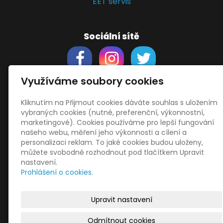
EET servis
Sociální sítě
Využíváme soubory cookies
Kliknutím na Přijmout cookies dáváte souhlas s uložením
Support
vybraných cookies (nutné, preferenční, výkonnostní,
Obchodní podmínky
marketingové). Cookies používáme pro lepší fungování
Zásady zpracování osobních údajů
našeho webu, měření jeho výkonnosti a cílení a
Obrázky použity
vecteezy.com
personalizaci reklam. To jaké cookies budou uloženy,
můžete svobodně rozhodnout pod tlačítkem Upravit
a
depositphotos.com
nastavení.
OneDrive
- snadný přenos souborů
Prohlášení o cookies.
HopToDesk
- vzdálená správa
START
Upravit nastavení
Odmítnout cookies