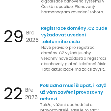
digitalizace daňového systému v
České republice. Plánovaný
harmonogram zavedení tohoto
systému zahrnuje několik
klíčových etap. První fáze
29
Registrace domény .CZ bude
zahrnuje přípravu technické
Bře
platformy a legislativních změn,
vyžadovat uvedení
2026
které by měly být předloženy do
telefonního čísla
konce tohoto roku. Očekává se,
Nové pravidlo pro registraci
že tato fáze umožní adaptaci
domény .CZ vyžaduje, aby
systémů a rozšíření podpory pro
všechny nové žádosti o registraci
podnikatele, přičemž všechny
obsahovaly platné telefonní číslo.
potřebné technologie by měly
Tato aktualizace má za cíl zvýšit
být dostupné k testování v rámci
bezpečnost a transparentnost
pilotního programu. Druhá fáze,
při správě doménových jmen v
plánovaná na první pololetí
22
Pokladna musí šlapat, i když
České republice. Povinnost uvést
následujícího roku, je zaměřena
Bře
telefonní číslo se týká všech
už vám zavření provozovny
na školení a edukaci uživatelů,
2026
nově registrovaných domén, a
nehrozí
včetně přípravy materiálů a
také může ovlivnit stávající
Takže, vážení obchodníci a
školení pro zaměstnavatele a
majitele domén při aktualizaci
provozovatelé, zase je to tady.
účetní firmy. V této fázi dojde