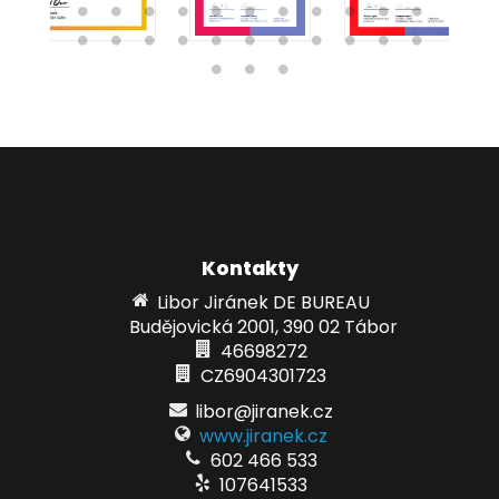
Kontakty
Libor Jiránek DE BUREAU
Budějovická 2001, 390 02 Tábor
46698272
CZ6904301723
libor@jiranek.cz
www.jiranek.cz
602 466 533
107641533