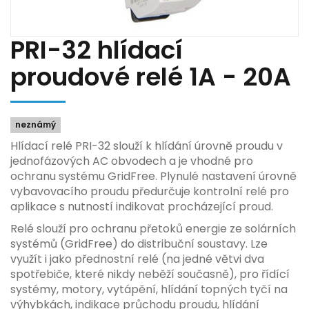
PRI-32 hlídací
proudové relé 1A - 20A
neznámý
Hlídací relé PRI-32 slouží k hlídání úrovně proudu v
jednofázových AC obvodech a je vhodné pro
ochranu systému GridFree. Plynulé nastavení úrovně
vybavovacího proudu předurčuje kontrolní relé pro
aplikace s nutností indikovat procházející proud.
Relé slouží pro ochranu přetoků energie ze solárních
systémů (GridFree) do distribuční soustavy. Lze
využít i jako přednostní relé (na jedné větvi dva
spotřebiče, které nikdy neběží současně), pro řídící
systémy, motory, vytápění, hlídání topných tyčí na
výhybkách, indikace průchodu proudu, hlídání