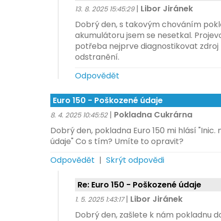
|
Libor Jiránek
13. 8. 2025 15:45:29
Dobrý den, s takovým chováním pokl
akumulátoru jsem se nesetkal. Projevov
potřeba nejprve diagnostikovat zdroj z
odstranění.
Odpovědět
Euro 150 - Poškozené údaje
|
Pokladna Cukrárna
8. 4. 2025 10:45:52
Dobrý den, pokladna Euro 150 mi hlásí "Inic
údaje" Co s tím? Umíte to opravit?
Odpovědět
|
Skrýt odpovědi
Re: Euro 150 - Poškozené údaje
|
Libor Jiránek
1. 5. 2025 1:43:17
Dobrý den, zašlete k nám pokladnu do 