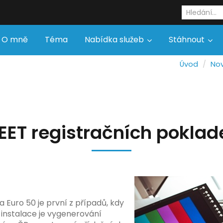
O mně
Téma
Nabídka služeb
Stáhnout
Úvod
Nov
 EET registračních poklad
a Euro 50 je první z případů, kdy
instalace je vygenerování