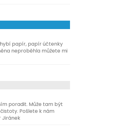
hybí papír, papír účtenky
měna neproběhla můžete mi
ím poradit. Může tam být
ečistoty. Pošlete k nám
r Jiránek