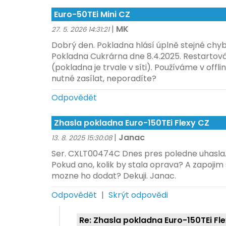
Euro-50TEi Mini CZ
|
MK
27. 5. 2026 14:31:21
Dobrý den. Pokladna hlásí úplně stejné chyb
Pokladna Cukrárna dne 8.4.2025. Restartová
(pokladna je trvale v síti). Používáme v offl
nutné zasílat, neporadíte?
Odpovědět
Zhasla pokladna Euro-150TEi Flexy CZ
|
Janac
13. 8. 2025 15:30:08
Ser. CXLT00474C Dnes pres poledne uhasla.
Pokud ano, kolik by stala oprava? A zapojim s
mozne ho dodat? Dekuji. Janac.
Odpovědět
|
Skrýt odpovědi
Re: Zhasla pokladna Euro-150TEi Fl