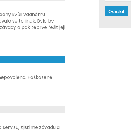
adny kvůli vadnému
alo se to jinak. Bylo by
ávady a pak teprve řešit její
. nepovolena. Poškozené
servisu, zjistíme závadu a