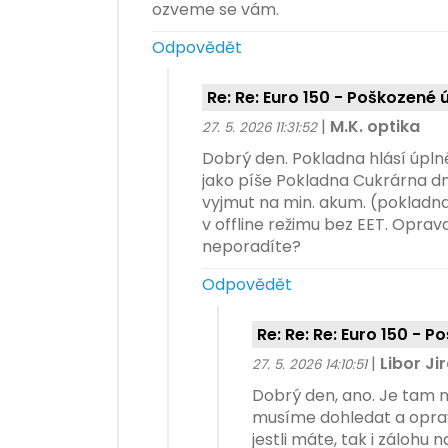
ozveme se vám.
Odpovědět
Re: Re: Euro 150 - Poškozené 
|
M.K. optika
27. 5. 2026 11:31:52
Dobrý den. Pokladna hlásí úpln
jako píše Pokladna Cukrárna dn
vyjmut na min. akum. (pokladna 
v offline režimu bez EET. Opravd
neporadíte?
Odpovědět
Re: Re: Re: Euro 150 - 
|
Libor Ji
27. 5. 2026 14:10:51
Dobrý den, ano. Je tam 
musíme dohledat a opravi
jestli máte, tak i zálohu 