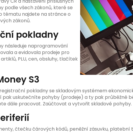
právy ČR a nastavení příslušných
y podle všech zákonů, které se
to tématu najdete na stránce o
ivých zákonů.
ční pokladny
ny následuje naprogramování
govala a evidovala prodeje pro
rtiklů, PLU, cen, obsluhy, tlačítek
 Money S3
 registrační pokladny se skladovým systémem ekonomick
ní pak uskutečníte pohyby (prodeje) a ty pak průběžně
te dále pracovat. Zaúčtovat a vytvořit skladové pohyby.
riferií
nenty, čtečku čárových kódů, peněžní zásuvku, platební 