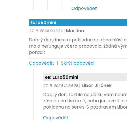
Odpovědět
Euro50mini
|
Martina
27. 11. 2024 9:37:52
Dobrý den,dnes mi pokladna od rána hlásí c
má a nefunguje včera pracovala, žádná vý
poradit
Odpovědět
|
Skrýt odpovědi
Re: Euro50mini
|
Libor Jiránek
27. 11. 2024 12:34:26
Dobrý den, takhle na dálku vám neum
závada na tiskárně, nebo jen uvízlé n
pokladnu na servis. S pozdravem Libo
Odpovědět