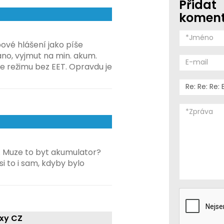
Přidat
komen
ové hlášení jako píše
no, vyjmut na min. akum.
ine režimu bez EET. Opravdu je
 Muze to byt akumulator?
i to i sam, kdyby bylo
exy CZ