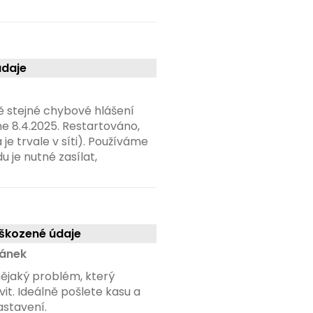
údaje
ě stejné chybové hlášení
e 8.4.2025. Restartováno,
je trvale v síti). Používáme
u je nutné zasílat,
Poškozené údaje
ránek
nějaký problém, který
t. Ideálně pošlete kasu a
nastavení.