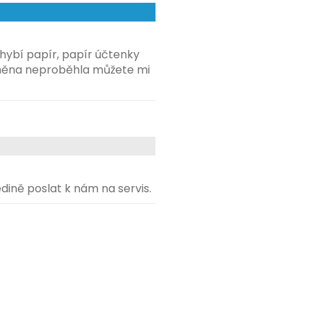
hybí papír, papír účtenky
měna neproběhla můžete mi
dině poslat k nám na servis.