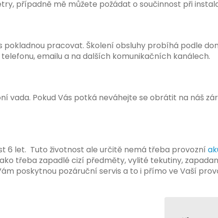
ry, případně mě můžete požádat o součinnost při instal
s pokladnou pracovat. Školení obsluhy probíhá podle do
telefonu, emailu a na dalších komunikačních kanálech.
bní vada. Pokud Vás potká neváhejte se obrátit na náš zá
 6 let. Tuto životnost ale určitě nemá třeba provozní
ak
ako třeba zapadlé cizí předměty, vylité tekutiny, zapada
Vám poskytnou pozáruční servis a to i přímo ve Vaší pro