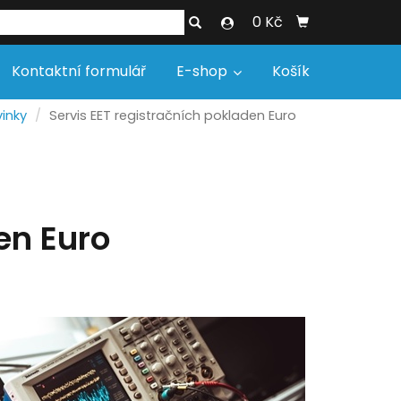
0 Kč
Kontaktní formulář
E-shop
Košík
inky
Servis EET registračních pokladen Euro
en Euro