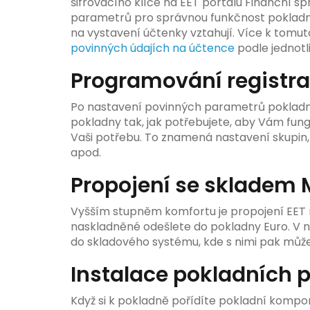
šifrovacího klíče na EET portálu Finanční s
parametrů pro správnou funkčnost pokladn
na vystavení účtenky vztahují. Více k tomu
povinných údajích na účtence
podle jednotl
Programování registra
Po nastavení povinných parametrů poklad
pokladny tak, jak potřebujete, aby Vám fun
Vaši potřebu. To znamená nastavení skupin, a
apod.
Propojení se skladem
Vyšším stupněm komfortu je propojení EET
naskladněné odešlete do pokladny Euro. V 
do skladového systému, kde s nimi pak může
Instalace pokladních pe
Když si k pokladně pořídíte pokladní kompo