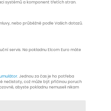
aci systémů a komponent třetích stran.
mluvy, nebo průběžně podle Vašich dotazů.
ruční servis. Na pokladnu Elcom Euro máte
umulátor
. Jednou za čas je ho potřeba
né nečistoty, což může být příčinou poruch
vozovně, abyste pokladnu nemuseli nikam