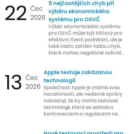
22
5 nejčastějších chyb při
Čec
výběru ekonomického
2026
systému pro OSVČ
Výběr ekonomického systému
pro OSVČ může být klíčový pro
efektivní řízení podnikání, ale je
také často zatížen řadou chyb,
které mohou negativně ovlivnit
podnikání. Zde se podíváme na
pět nejčastějších chyb, kterých
13
Apple testuje zakázanou
by se podnikatelé měli vyvarovat.
Čec
technologii
2026
Společnost Apple je známá svou
inovativností, ale nedávné zprávy
naznačují, že by mohla testovat
technologii, která se setkala s
kontroverzemi a regulacemi na
různých trzích. Podle zasvěcených
zdrojů Apple zkoumá možnosti
Nové testovací prostředí pro
implementace funkce, která by