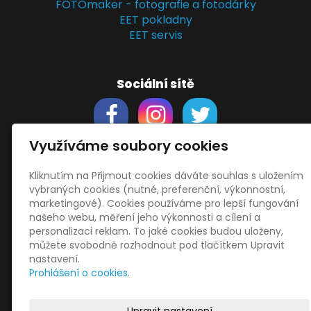
FOTOmaker - fotografie a fotodárky
EET pokladny
EET servis
Sociální sítě
Využíváme soubory cookies
Kliknutím na Přijmout cookies dáváte souhlas s uložením
Support
vybraných cookies (nutné, preferenční, výkonnostní,
Obchodní podmínky
marketingové). Cookies používáme pro lepší fungování
Zásady zpracování osobních údajů
našeho webu, měření jeho výkonnosti a cílení a
Obrázky použity
vecteezy.com
personalizaci reklam. To jaké cookies budou uloženy,
můžete svobodně rozhodnout pod tlačítkem Upravit
a
depositphotos.com
nastavení.
OneDrive
- snadný přenos souborů
Prohlášení o cookies.
HopToDesk
- vzdálená správa
START