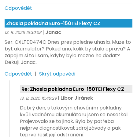
Odpovědět
Zhasla pokladna Euro-150TEi Flexy CZ
|
Janac
13. 8. 2025 15:30:08
Ser. CXLT00474C Dnes pres poledne uhasla. Muze to
byt akumulator? Pokud ano, kolik by stala oprava? A
zapojim si to i sam, kdyby bylo mozne ho dodat?
Dekuji. Janac.
Odpovědět
|
Skrýt odpovědi
Re: Zhasla pokladna Euro-150TEi Flexy CZ
|
Libor Jiránek
13. 8. 2025 15:45:29
Dobrý den, s takovým chováním pokladny
kvůli vadnému akumulátoru jsem se nesetkal.
Projevovalo se to jinak. Bylo by potřeba
nejprve diagnostikovat zdroj závady a pak
teprve řešit její odstranění.