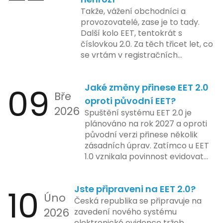
včetně přípravy materiálů a
také může ovlivnit stávající
Takže, vážení obchodníci a
školení pro zaměstnavatele a
majitele domén při aktualizaci
provozovatelé, zase je to tady.
účetní firmy. V této fázi dojde
jejich údajů.
Další kolo EET, tentokrát s
také k oficiálnímu spuštění
číslovkou 2.0. Za těch třicet let, co
systému pro vybrané segmenty
se vrtám v registračních
podnikání. Třetí a konečná fáze
pokladnách, jsem viděl už ledacos.
plánovaná na druhé pololetí roku
Od elektronických tlačítkových
2024 zahrnuje kompletní
09
Jaké změny přinese EET 2.0
pokladen, co se občas zasekly, až
integraci systému EET 2.0 do
Bře
po ty nejmodernější dotykové
praxe, s povinností prodejců
oproti původní EET?
2026
systémy, co umí pomalu i kafe
zapojit se do nového systému,
Spuštění systému EET 2.0 je
uvařit. A jedno vím jistě: legislativa
včetně zvýšeného dohledu nad
plánováno na rok 2027 a oproti
se mění, ale základní pravidlo
dodržováním pravidel.
původní verzi přinese několik
zůstává – pokladna musí šlapat
zásadních úprav. Zatímco u EET
jako hodinky. Jinak jsou problémy.
1.0 vznikala povinnost evidovat
tržbu podle formy platby – tedy
zda šlo o hotovost nebo
10
Jste připraveni na EET 2.0?
bezhotovostní transakci – nově
Úno
se má tato povinnost odvíjet od
Česká republika se připravuje na
2026
povahy podnikatelské činnosti a
zavedení nového systému
způsobu interakce se
elektronické evidence tržeb,