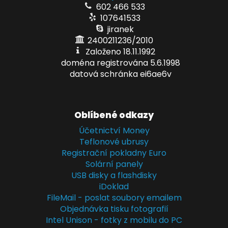
602 466 533
107641533
jiranek
2400211236/2010
Založeno 18.11.1992
doména registrována 5.6.1998
datová schránka ei6ae6v
Oblíbené odkazy
Účetnictví Money
Teflonové ubrusy
Registrační pokladny Euro
Solární panely
USB disky a flashdisky
iDoklad
FileMail - poslat soubory emailem
Objednávka tisku fotografií
Intel Unison - fotky z mobilu do PC