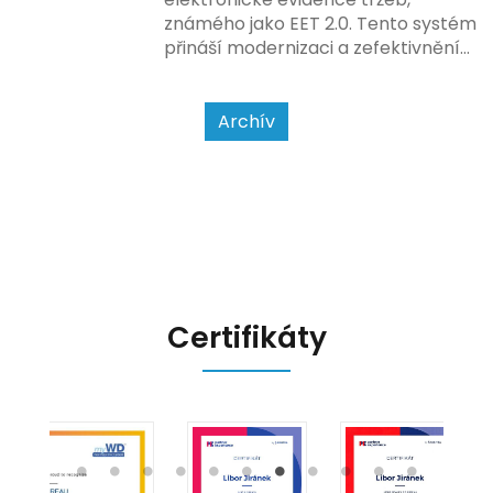
zákazníkem.
známého jako EET 2.0. Tento systém
přináší modernizaci a zefektivnění
dosavadního procesu, což by mělo
usnadnit život podnikatelům i
kontrolním orgánům. Podívejme se
Archív
na hlavní změny, které EET 2.0
přináší, a jak se na ně můžete
připravit.
Certifikáty