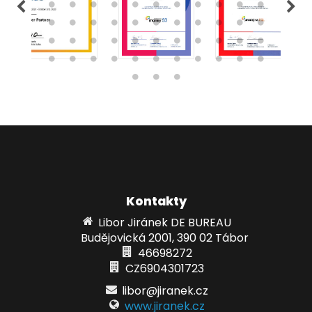
Kontakty
Libor Jiránek DE BUREAU
Budějovická 2001, 390 02 Tábor
46698272
CZ6904301723
libor@jiranek.cz
www.jiranek.cz