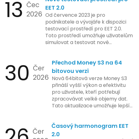
13
Čec
mohla porušovat určité zákonné
EET 2.0
2026
limity na ochranu osobních údajů.
Od července 2023 je pro
Tato technologie se zaměřuje na
podnikatele a vývojáře k dispozici
pokročilé sledování uživatelských
testovací prostředí pro EET 2.0.
aktivit, což vyvolalo obavy ohledně
Toto prostředí umožňuje uživatelům
soukromí a ochrany dat uživatelů.
simulovat a testovat nové
Zatímco Apple tvrdí, že veškeré
funkcionality elektronické evidence
jejich inovace kladou důraz na
tržeb v bezpečném a
bezpečnost a ochranu spotřebitelů,
30
Přechod Money S3 na 64
kontrolovaném prostředí. Uživatelé
Čer
regulační orgány různých zemí jsou
mají možnost předem se seznámit s
bitovou verzi
na pozoru a sledují vývoj celého
2026
aktualizacemi, a tím lépe připravit
Nová 64bitová verze Money S3
případu velmi bedlivě. Vedení
své systémy na oficiální zavedení
přináší vyšší výkon a efektivitu
společnosti zatím neposkytlo
nového systému.
pro uživatele, kteří potřebují
podrobnější informace o
zpracovávat velké objemy dat.
konkrétních záměrech či časové
Tato aktualizace umožňuje lepší
ose zavedení této technologie.
správu paměti a rychlejší provoz
aplikace, což je klíčové pro
26
Časový harmonogram EET
podniky s náročnými účetními
Čer
procesy.
2.0