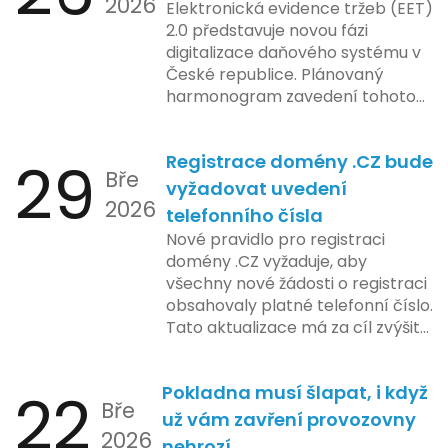
2026
Elektronická evidence tržeb (EET)
2.0 představuje novou fázi
digitalizace daňového systému v
České republice. Plánovaný
harmonogram zavedení tohoto
systému zahrnuje několik
klíčových etap. První fáze
29
Registrace domény .CZ bude
zahrnuje přípravu technické
Bře
platformy a legislativních změn,
vyžadovat uvedení
2026
které by měly být předloženy do
telefonního čísla
konce tohoto roku. Očekává se,
Nové pravidlo pro registraci
že tato fáze umožní adaptaci
domény .CZ vyžaduje, aby
systémů a rozšíření podpory pro
všechny nové žádosti o registraci
podnikatele, přičemž všechny
obsahovaly platné telefonní číslo.
potřebné technologie by měly
Tato aktualizace má za cíl zvýšit
být dostupné k testování v rámci
bezpečnost a transparentnost
pilotního programu. Druhá fáze,
při správě doménových jmen v
plánovaná na první pololetí
22
Pokladna musí šlapat, i když
České republice. Povinnost uvést
následujícího roku, je zaměřena
Bře
telefonní číslo se týká všech
už vám zavření provozovny
na školení a edukaci uživatelů,
2026
nově registrovaných domén, a
nehrozí