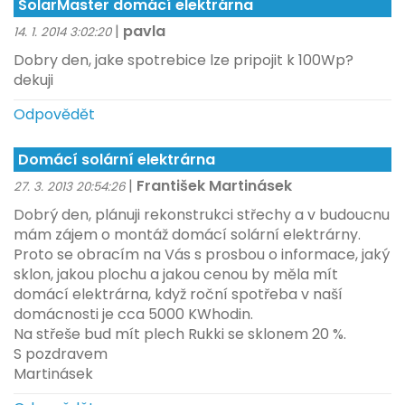
SolarMaster domácí elektrárna
|
pavla
14. 1. 2014 3:02:20
Dobry den, jake spotrebice lze pripojit k 100Wp?
dekuji
Odpovědět
Domácí solární elektrárna
|
František Martinásek
27. 3. 2013 20:54:26
Dobrý den, plánuji rekonstrukci střechy a v budoucnu
mám zájem o montáž domácí solární elektrárny.
Proto se obracím na Vás s prosbou o informace, jaký
sklon, jakou plochu a jakou cenou by měla mít
domácí elektrárna, když roční spotřeba v naší
domácnosti je cca 5000 KWhodin.
Na střeše bud mít plech Rukki se sklonem 20 %.
S pozdravem
Martinásek