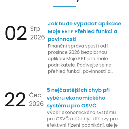
02
Jak bude vypadat aplikace
Srp
Moje EET? Přehled funkcí a
2026
povinností
Finanční správa spustí od 1.
prosince 2026 bezplatnou
aplikaci Moje EET pro malé
podnikatele. Podívejte se na
přehled funkcí, povinností a
nejčastějších otázek.
22
5 nejčastějších chyb při
Čec
výběru ekonomického
2026
systému pro OSVČ
Výběr ekonomického systému
pro OSVČ může být klíčový pro
efektivní řízení podnikání, ale je