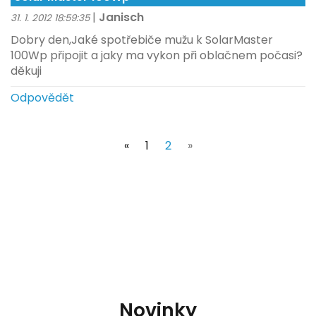
|
Janisch
31. 1. 2012 18:59:35
Dobry den,Jaké spotřebiče mužu k SolarMaster
100Wp připojit a jaky ma vykon při oblačnem počasi?
děkuji
Odpovědět
(current)
«
1
2
»
Novinky