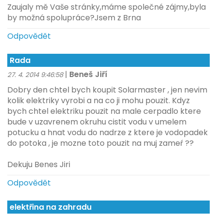
Zaujaly mě Vaše stránky,máme společné zájmy,byla
by možná spolupráce?Jsem z Brna
Odpovědět
Rada
|
Beneš Jiří
27. 4. 2014 9:46:58
Dobry den chtel bych koupit Solarmaster , jen nevim
kolik elektriky vyrobi a na co ji mohu pouzit. Kdyz
bych chtel elektriku pouzit na male cerpadlo ktere
bude v uzavrenem okruhu cistit vodu v umelem
potucku a hnat vodu do nadrze z ktere je vodopadek
do potoka , je mozne toto pouzit na muj zameŕ ??
Dekuju Benes Jiri
Odpovědět
elektřina na zahradu