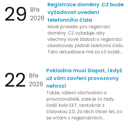
29
Registrace domény .CZ bude
zahrnuje přípravu technické
Bře
platformy a legislativních změn,
vyžadovat uvedení
2026
které by měly být předloženy do
telefonního čísla
konce tohoto roku. Očekává se,
Nové pravidlo pro registraci
že tato fáze umožní adaptaci
domény .CZ vyžaduje, aby
systémů a rozšíření podpory pro
všechny nové žádosti o registraci
podnikatele, přičemž všechny
obsahovaly platné telefonní číslo.
potřebné technologie by měly
Tato aktualizace má za cíl zvýšit
být dostupné k testování v rámci
bezpečnost a transparentnost
pilotního programu. Druhá fáze,
při správě doménových jmen v
plánovaná na první pololetí
22
Pokladna musí šlapat, i když
České republice. Povinnost uvést
následujícího roku, je zaměřena
Bře
telefonní číslo se týká všech
už vám zavření provozovny
na školení a edukaci uživatelů,
2026
nově registrovaných domén, a
nehrozí
včetně přípravy materiálů a
také může ovlivnit stávající
Takže, vážení obchodníci a
školení pro zaměstnavatele a
majitele domén při aktualizaci
provozovatelé, zase je to tady.
účetní firmy. V této fázi dojde
jejich údajů.
Další kolo EET, tentokrát s
také k oficiálnímu spuštění
číslovkou 2.0. Za těch třicet let, co
systému pro vybrané segmenty
se vrtám v registračních
podnikání. Třetí a konečná fáze
pokladnách, jsem viděl už ledacos.
plánovaná na druhé pololetí roku