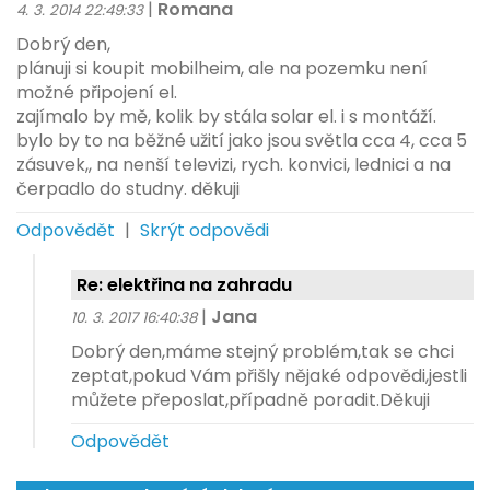
|
Romana
4. 3. 2014 22:49:33
Dobrý den,
plánuji si koupit mobilheim, ale na pozemku není
možné připojení el.
zajímalo by mě, kolik by stála solar el. i s montáží.
bylo by to na běžné užití jako jsou světla cca 4, cca 5
zásuvek,, na nenší televizi, rych. konvici, lednici a na
čerpadlo do studny. děkuji
Odpovědět
|
Skrýt odpovědi
Re: elektřina na zahradu
|
Jana
10. 3. 2017 16:40:38
Dobrý den,máme stejný problém,tak se chci
zeptat,pokud Vám přišly nějaké odpovědi,jestli
můžete přeposlat,případně poradit.Děkuji
Odpovědět