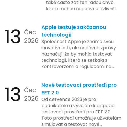
také často zatížen řadou chyb,
které mohou negativně ovlivnit
podnikání. Zde se podíváme na
pět nejčastějších chyb, kterých
13
Apple testuje zakázanou
by se podnikatelé měli vyvarovat.
Čec
technologii
2026
Společnost Apple je známá svou
inovativností, ale nedávné zprávy
naznačují, že by mohla testovat
technologii, která se setkala s
kontroverzemi a regulacemi na
různých trzích. Podle zasvěcených
zdrojů Apple zkoumá možnosti
13
Nové testovací prostředí pro
implementace funkce, která by
Čec
mohla porušovat určité zákonné
EET 2.0
2026
limity na ochranu osobních údajů.
Od července 2023 je pro
Tato technologie se zaměřuje na
podnikatele a vývojáře k dispozici
pokročilé sledování uživatelských
testovací prostředí pro EET 2.0.
aktivit, což vyvolalo obavy ohledně
Toto prostředí umožňuje uživatelům
soukromí a ochrany dat uživatelů.
simulovat a testovat nové