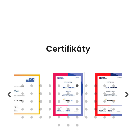
přináší, a jak se na ně můžete
připravit.
Certifikáty