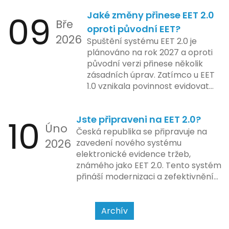
Od elektronických tlačítkových
2024 zahrnuje kompletní
09
Jaké změny přinese EET 2.0
pokladen, co se občas zasekly, až
integraci systému EET 2.0 do
Bře
po ty nejmodernější dotykové
praxe, s povinností prodejců
oproti původní EET?
2026
systémy, co umí pomalu i kafe
zapojit se do nového systému,
Spuštění systému EET 2.0 je
uvařit. A jedno vím jistě: legislativa
včetně zvýšeného dohledu nad
plánováno na rok 2027 a oproti
se mění, ale základní pravidlo
dodržováním pravidel.
původní verzi přinese několik
zůstává – pokladna musí šlapat
zásadních úprav. Zatímco u EET
jako hodinky. Jinak jsou problémy.
1.0 vznikala povinnost evidovat
tržbu podle formy platby – tedy
zda šlo o hotovost nebo
10
Jste připraveni na EET 2.0?
bezhotovostní transakci – nově
Úno
se má tato povinnost odvíjet od
Česká republika se připravuje na
2026
povahy podnikatelské činnosti a
zavedení nového systému
způsobu interakce se
elektronické evidence tržeb,
zákazníkem.
známého jako EET 2.0. Tento systém
přináší modernizaci a zefektivnění
dosavadního procesu, což by mělo
usnadnit život podnikatelům i
kontrolním orgánům. Podívejme se
Archív
na hlavní změny, které EET 2.0