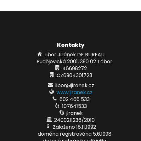
Kontakty
Libor Jiránek DE BUREAU
Budějovická 2001, 390 02 Tábor
46698272
CZ6904301723
libor@jiranek.cz
www.jiranek.cz
602 466 533
107641533
jiranek
2400211236/2010
Založeno 18.11.1992
doména registrována 5.6.1998
datová schránka ei6ae6v