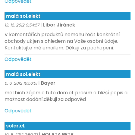
Odpovědět
malá sol.elekt
|
Libor Jiránek
13. 12. 2012 9:54:57
V komentářích produktů nemohu řešit konkrétní
obchody už jen s ohledem na Vaše osobní údaje.
Kontaktujte mě emailem. Děkuji za pochopení.
Odpovědět
malá sol.elekt
|
Bayer
5. 6. 2012 16:50:01
měl bich zájem o tuto dom.el. prosím o bližší popis a
možnost dodání.děkuji za odpověd
Odpovědět
solar.el.
|
HOLATA PETR
19. 5. 2012 7:50:07