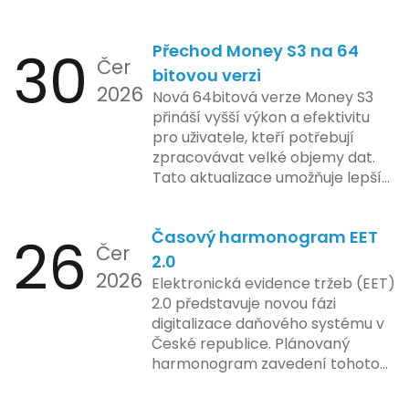
Zatímco Apple tvrdí, že veškeré
funkcionality elektronické evidence
jejich inovace kladou důraz na
tržeb v bezpečném a
bezpečnost a ochranu spotřebitelů,
30
Přechod Money S3 na 64
kontrolovaném prostředí. Uživatelé
Čer
regulační orgány různých zemí jsou
mají možnost předem se seznámit s
bitovou verzi
na pozoru a sledují vývoj celého
2026
aktualizacemi, a tím lépe připravit
Nová 64bitová verze Money S3
případu velmi bedlivě. Vedení
své systémy na oficiální zavedení
přináší vyšší výkon a efektivitu
společnosti zatím neposkytlo
nového systému.
pro uživatele, kteří potřebují
podrobnější informace o
zpracovávat velké objemy dat.
konkrétních záměrech či časové
Tato aktualizace umožňuje lepší
ose zavedení této technologie.
správu paměti a rychlejší provoz
aplikace, což je klíčové pro
26
Časový harmonogram EET
podniky s náročnými účetními
Čer
procesy.
2.0
2026
Elektronická evidence tržeb (EET)
2.0 představuje novou fázi
digitalizace daňového systému v
České republice. Plánovaný
harmonogram zavedení tohoto
systému zahrnuje několik
klíčových etap. První fáze