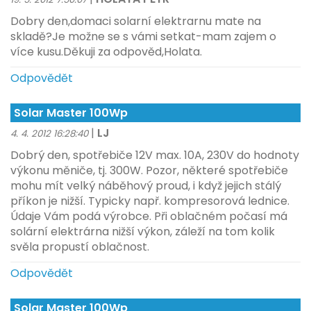
Dobry den,domaci solarní elektrarnu mate na
skladě?Je možne se s vámi setkat-mam zajem o
více kusu.Děkuji za odpověd,Holata.
Odpovědět
Solar Master 100Wp
|
LJ
4. 4. 2012 16:28:40
Dobrý den, spotřebiče 12V max. 10A, 230V do hodnoty
výkonu měniče, tj. 300W. Pozor, některé spotřebiče
mohu mít velký náběhový proud, i když jejich stálý
příkon je nižší. Typicky např. kompresorová lednice.
Údaje Vám podá výrobce. Při oblačném počasí má
solární elektrárna nižší výkon, záleží na tom kolik
svěla propustí oblačnost.
Odpovědět
Solar Master 100Wp