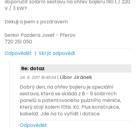
doporučit solární sestavu na ohřev bojleru 190 L / 220
V / 3 kW?
Děkuji a jsem s pozdravem
Senior Pazdera Josef - Přerov
720 251 050
Odpovědět
|
Skrýt odpovědi
Re: dotaz
|
Libor Jiránek
26. 6. 2017 16:45:54
Dobrý den, na ohřev bojleru je speciální
sestava, která se skládá z 8 - 9 solárních
panelů a patentovaného pulzního měniče,
který stojí kolem 10tis. Kč. Plus konstrukce,
kabeláž. Jde na to vyřídit i dotace.
Odpovědět