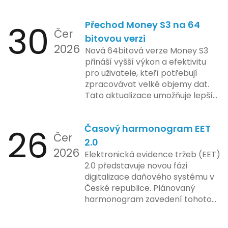
funkcionality elektronické evidence
jejich inovace kladou důraz na
tržeb v bezpečném a
bezpečnost a ochranu spotřebitelů,
30
Přechod Money S3 na 64
kontrolovaném prostředí. Uživatelé
Čer
regulační orgány různých zemí jsou
mají možnost předem se seznámit s
bitovou verzi
na pozoru a sledují vývoj celého
2026
aktualizacemi, a tím lépe připravit
Nová 64bitová verze Money S3
případu velmi bedlivě. Vedení
své systémy na oficiální zavedení
přináší vyšší výkon a efektivitu
společnosti zatím neposkytlo
nového systému.
pro uživatele, kteří potřebují
podrobnější informace o
zpracovávat velké objemy dat.
konkrétních záměrech či časové
Tato aktualizace umožňuje lepší
ose zavedení této technologie.
správu paměti a rychlejší provoz
aplikace, což je klíčové pro
26
Časový harmonogram EET
podniky s náročnými účetními
Čer
procesy.
2.0
2026
Elektronická evidence tržeb (EET)
2.0 představuje novou fázi
digitalizace daňového systému v
České republice. Plánovaný
harmonogram zavedení tohoto
systému zahrnuje několik
klíčových etap. První fáze