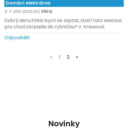
Domácí elektrárna
|
Věra
3. 7. 2014 20:32:34
Dobrý den,chtěla bych se zeptat, stačí tato sestava
pro chod čerpadla do rybníčku? V. Krausová
Odpovědět
(current)
«
1
2
»
Novinky