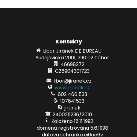
Kontakty
Libor Jiránek DE BUREAU
Budějovická 2001, 390 02 Tábor
46698272
CZ6904301723
libor@jiranek.cz
www.jiranek.cz
602 466 533
107641533
jiranek
2400211236/2010
Založeno 18.11.1992
doména registrována 5.6.1998
datová schránka ei6ae6v