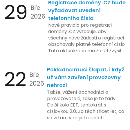
29
Registrace domény .CZ bude
zahrnuje přípravu technické
Bře
platformy a legislativních změn,
vyžadovat uvedení
2026
které by měly být předloženy do
telefonního čísla
konce tohoto roku. Očekává se,
Nové pravidlo pro registraci
že tato fáze umožní adaptaci
domény .CZ vyžaduje, aby
systémů a rozšíření podpory pro
všechny nové žádosti o registraci
podnikatele, přičemž všechny
obsahovaly platné telefonní číslo.
potřebné technologie by měly
Tato aktualizace má za cíl zvýšit
být dostupné k testování v rámci
bezpečnost a transparentnost
pilotního programu. Druhá fáze,
při správě doménových jmen v
plánovaná na první pololetí
22
Pokladna musí šlapat, i když
České republice. Povinnost uvést
následujícího roku, je zaměřena
Bře
telefonní číslo se týká všech
už vám zavření provozovny
na školení a edukaci uživatelů,
2026
nově registrovaných domén, a
nehrozí
včetně přípravy materiálů a
také může ovlivnit stávající
Takže, vážení obchodníci a
školení pro zaměstnavatele a
majitele domén při aktualizaci
provozovatelé, zase je to tady.
účetní firmy. V této fázi dojde
jejich údajů.
Další kolo EET, tentokrát s
také k oficiálnímu spuštění
číslovkou 2.0. Za těch třicet let, co
systému pro vybrané segmenty
se vrtám v registračních
podnikání. Třetí a konečná fáze
pokladnách, jsem viděl už ledacos.
plánovaná na druhé pololetí roku