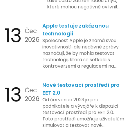
také často zatížen řadou chyb,
které mohou negativně ovlivnit
podnikání. Zde se podíváme na
pět nejčastějších chyb, kterých
13
Apple testuje zakázanou
by se podnikatelé měli vyvarovat.
Čec
technologii
2026
Společnost Apple je známá svou
inovativností, ale nedávné zprávy
naznačují, že by mohla testovat
technologii, která se setkala s
kontroverzemi a regulacemi na
různých trzích. Podle zasvěcených
zdrojů Apple zkoumá možnosti
13
Nové testovací prostředí pro
implementace funkce, která by
Čec
mohla porušovat určité zákonné
EET 2.0
2026
limity na ochranu osobních údajů.
Od července 2023 je pro
Tato technologie se zaměřuje na
podnikatele a vývojáře k dispozici
pokročilé sledování uživatelských
testovací prostředí pro EET 2.0.
aktivit, což vyvolalo obavy ohledně
Toto prostředí umožňuje uživatelům
soukromí a ochrany dat uživatelů.
simulovat a testovat nové
Zatímco Apple tvrdí, že veškeré