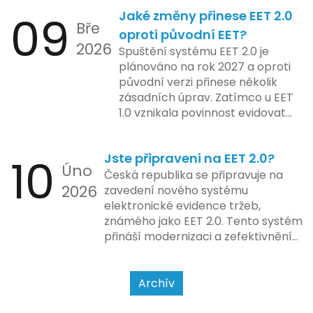
Od elektronických tlačítkových
2024 zahrnuje kompletní
09
Jaké změny přinese EET 2.0
pokladen, co se občas zasekly, až
integraci systému EET 2.0 do
Bře
po ty nejmodernější dotykové
praxe, s povinností prodejců
oproti původní EET?
2026
systémy, co umí pomalu i kafe
zapojit se do nového systému,
Spuštění systému EET 2.0 je
uvařit. A jedno vím jistě: legislativa
včetně zvýšeného dohledu nad
plánováno na rok 2027 a oproti
se mění, ale základní pravidlo
dodržováním pravidel.
původní verzi přinese několik
zůstává – pokladna musí šlapat
zásadních úprav. Zatímco u EET
jako hodinky. Jinak jsou problémy.
1.0 vznikala povinnost evidovat
tržbu podle formy platby – tedy
zda šlo o hotovost nebo
10
Jste připraveni na EET 2.0?
bezhotovostní transakci – nově
Úno
se má tato povinnost odvíjet od
Česká republika se připravuje na
2026
povahy podnikatelské činnosti a
zavedení nového systému
způsobu interakce se
elektronické evidence tržeb,
zákazníkem.
známého jako EET 2.0. Tento systém
přináší modernizaci a zefektivnění
dosavadního procesu, což by mělo
usnadnit život podnikatelům i
kontrolním orgánům. Podívejme se
Archív
na hlavní změny, které EET 2.0