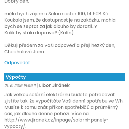
Dobrý den,
měla bych zájem o Solarmaster 100, 14 508 Kč.
Koukala jsem, že dostupnost je na zakázku, mohla
bych se zeptat za jak dlouho by dorazil...?
Kolik by stála doprava? (Kolín)
Děkuji předem za Vaši odpověď a přeji hezký den,
Chocholová Jana
Odpovědět
Výpočty
|
Libor Jiránek
21. 6. 2016 18:59:11
Jak velkou solární elektrárnu budete potřebovat
zjistíte tak, že vypočítáte Vaši denní spotřebu ve Wh.
Musíte k tomu znát příkon spotřebičů a průměrný
čas, jak dlouho denně poběží. Více na
http://www.jiranek.cz/inpage/solarni-panely-
vypocty/.