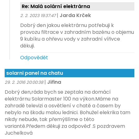
Re: Malá solární elektrárna
|
Jarda Krček
2. 2. 2023 19:37:47
Dobrý den jakou elektrárnu potřebuji k
provozu filtrace v zahradním bazénu o objemu
9 kubíku a ohřevu vody v zahradní vířivce
děkuji.
Odpovědět
solarni panel na chatu
|
Jiřina
29. 2. 2016 20:00:38
Dobrý den,ráda bych se zeptala na domácí
elektrárnu Solarmaster 100 na výkon.Máme na
zahradě televizi a osvětlení v chatě a časem by
nebylo na škodu malou lednici. Bohužel elekrika tam
nikdy nebude, tak přemýšlíme o této
variantě.Předem děkuji za odpověď .S pozdravem
Juchelková