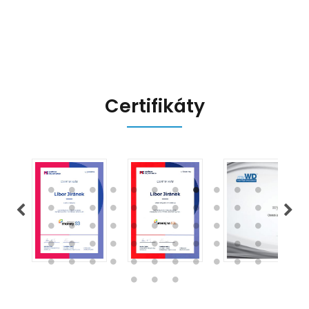
přináší, a jak se na ně můžete
připravit.
Certifikáty