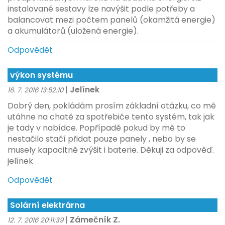
instalované sestavy lze navýšit podle potřeby a
balancovat mezi počtem panelů (okamžitá energie)
a akumulátorů (uložená energie).
Odpovědět
výkon systému
|
Jelínek
16. 7. 2016 13:52:10
Dobrý den, pokládám prosím základní otázku, co mě
utáhne na chatě za spotřebiče tento systém, tak jak
je tady v nabídce. Popřípadě pokud by mě to
nestačilo stačí přidat pouze panely , nebo by se
musely kapacitně zvýšit i baterie. Děkuji za odpověď.
jelínek
Odpovědět
Solární elektrárna
|
Zámečník Z.
12. 7. 2016 20:11:39