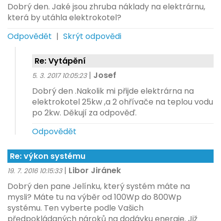
Dobrý den. Jaké jsou zhruba náklady na elektrárnu,
která by utáhla elektrokotel?
Odpovědět
|
Skrýt odpovědi
Re: Vytápění
|
Josef
5. 3. 2017 10:05:23
Dobrý den .Nakolik mi přijde elektrárna na
elektrokotel 25kw ,a 2 ohřívače na teplou vodu
po 2kw. Děkují za odpověď.
Odpovědět
Re: výkon systému
|
Libor Jiránek
19. 7. 2016 10:15:33
Dobrý den pane Jelínku, který systém máte na
mysli? Máte tu na výběr od 100Wp do 800Wp
systému. Ten vyberte podle Vašich
předpokládaných nároků na dodávku energie. Již