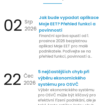
02
Jak bude vypadat aplikace
Srp
Moje EET? Přehled funkcí a
2026
povinností
Finanční správa spustí od 1.
prosince 2026 bezplatnou
aplikaci Moje EET pro malé
podnikatele. Podívejte se na
přehled funkcí, povinností a
nejčastějších otázek.
22
5 nejčastějších chyb při
Čec
výběru ekonomického
2026
systému pro OSVČ
Výběr ekonomického systému
pro OSVČ může být klíčový pro
efektivní řízení podnikání, ale je