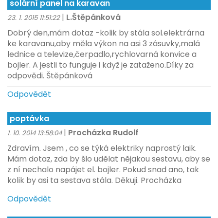
solární panel na karavan
|
L.Štěpánková
23. 1. 2015 11:51:22
Dobrý den,mám dotaz -kolik by stála sol.elektrárna
ke karavanu,aby měla výkon na asi 3 zásuvky,malá
lednice a televize,čerpadlo,rychlovarná konvice a
bojler. A jestli to funguje i když je zataženo.Díky za
odpovědi. Štěpánková
Odpovědět
poptávka
|
Procházka Rudolf
1. 10. 2014 13:58:04
Zdravím. Jsem , co se týká elektriky naprostý laik.
Mám dotaz, zda by šlo udělat nějakou sestavu, aby se
z ní nechalo napájet el. bojler. Pokud snad ano, tak
kolik by asi ta sestava stála. Děkuji. Procházka
Odpovědět