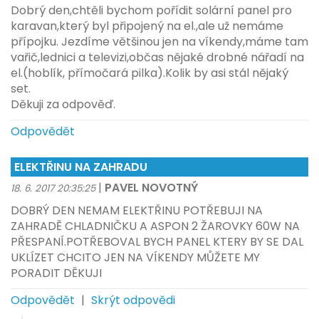
Dobrý den,chtěli bychom pořídit solární panel pro
karavan,který byl připojený na el.,ale už nemáme
přípojku. Jezdíme většinou jen na víkendy,máme tam
vařič,lednici a televizi,občas nějaké drobné nářadí na
el.(hoblík, přímočará pilka).Kolik by asi stál nějaký
set.
Děkuji za odpověď.
Odpovědět
ELEKTŘINU NA ZAHRADU
|
PAVEL NOVOTNÝ
18. 6. 2017 20:35:25
DOBRÝ DEN NEMAM ELEKTŘINU POTŘEBUJI NA
ZAHRADĚ CHLADNIČKU A ASPON 2 ŽAROVKY 60W NA
PŘESPANÍ.POTŘEBOVAL BYCH PANEL KTERY BY SE DAL
UKLÍZET CHCITO JEN NA VÍKENDY MŮŽETE MY
PORADIT DĚKUJI
Odpovědět
|
Skrýt odpovědi