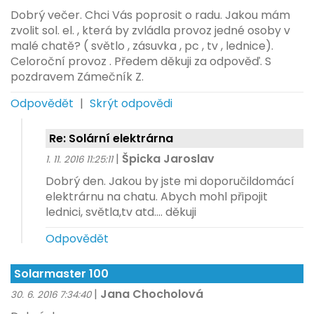
Dobrý večer. Chci Vás poprosit o radu. Jakou mám
zvolit sol. el. , která by zvládla provoz jedné osoby v
malé chatě? ( světlo , zásuvka , pc , tv , lednice).
Celoroční provoz . Předem děkuji za odpověď. S
pozdravem Zámečník Z.
Odpovědět
|
Skrýt odpovědi
Re: Solární elektrárna
|
Špicka Jaroslav
1. 11. 2016 11:25:11
Dobrý den. Jakou by jste mi doporučildomácí
elektrárnu na chatu. Abych mohl připojit
lednici, světla,tv atd.... děkuji
Odpovědět
Solarmaster 100
|
Jana Chocholová
30. 6. 2016 7:34:40