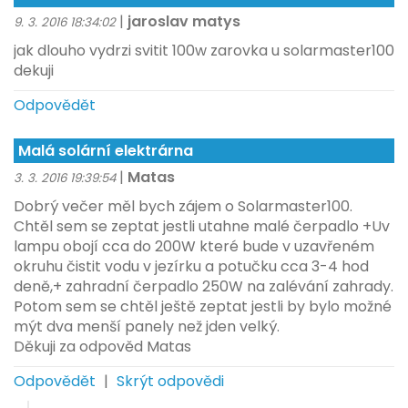
|
jaroslav matys
9. 3. 2016 18:34:02
jak dlouho vydrzi svitit 100w zarovka u solarmaster100
dekuji
Odpovědět
Malá solární elektrárna
|
Matas
3. 3. 2016 19:39:54
Dobrý večer měl bych zájem o Solarmaster100.
Chtěl sem se zeptat jestli utahne malé čerpadlo +Uv
lampu obojí cca do 200W které bude v uzavřeném
okruhu čistit vodu v jezírku a potučku cca 3-4 hod
deně,+ zahradní čerpadlo 250W na zalévání zahrady.
Potom sem se chtěl ještě zeptat jestli by bylo možné
mýt dva menší panely než jden velký.
Děkuji za odpověd Matas
Odpovědět
|
Skrýt odpovědi