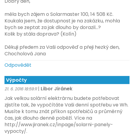
Dobrý den,
měla bych zájem o Solarmaster 100, 14 508 Kč.
Koukala jsem, že dostupnost je na zakázku, mohla
bych se zeptat za jak dlouho by dorazil...?
Kolik by stála doprava? (Kolín)
Děkuji předem za Vaši odpověď a přeji hezký den,
Chocholová Jana
Odpovědět
Výpočty
|
Libor Jiránek
21. 6. 2016 18:59:11
Jak velkou solární elektrárnu budete potřebovat
zjistíte tak, že vypočítáte Vaši denní spotřebu ve Wh.
Musíte k tomu znát příkon spotřebičů a průměrný
čas, jak dlouho denně poběží. Více na
http://www.jiranek.cz/inpage/solarni-panely-
vypocty/.