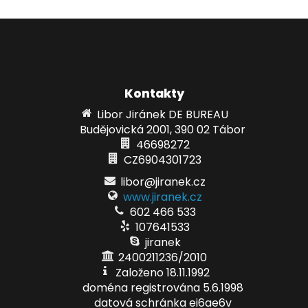
Kontakty
Libor Jiránek DE BUREAU
Budějovická 2001, 390 02 Tábor
46698272
CZ6904301723
libor@jiranek.cz
www.jiranek.cz
602 466 533
107641533
jiranek
2400211236/2010
Založeno 18.11.1992
doména registrována 5.6.1998
datová schránka ei6ae6v