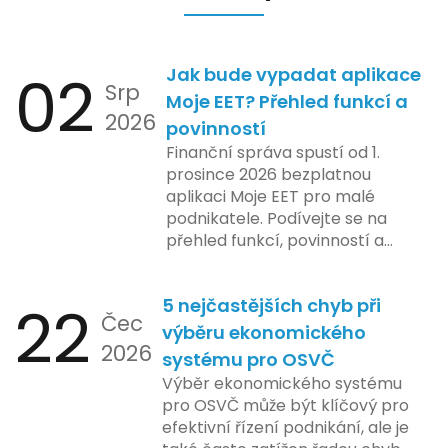
02
Jak bude vypadat aplikace
Srp
Moje EET? Přehled funkcí a
2026
povinností
Finanční správa spustí od 1.
prosince 2026 bezplatnou
aplikaci Moje EET pro malé
podnikatele. Podívejte se na
přehled funkcí, povinností a
nejčastějších otázek.
22
5 nejčastějších chyb při
Čec
výběru ekonomického
2026
systému pro OSVČ
Výběr ekonomického systému
pro OSVČ může být klíčový pro
efektivní řízení podnikání, ale je