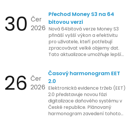
funkcionality elektronické evidence
jejich inovace kladou důraz na
tržeb v bezpečném a
bezpečnost a ochranu spotřebitelů,
30
Přechod Money S3 na 64
kontrolovaném prostředí. Uživatelé
Čer
regulační orgány různých zemí jsou
mají možnost předem se seznámit s
bitovou verzi
na pozoru a sledují vývoj celého
2026
aktualizacemi, a tím lépe připravit
Nová 64bitová verze Money S3
případu velmi bedlivě. Vedení
své systémy na oficiální zavedení
přináší vyšší výkon a efektivitu
společnosti zatím neposkytlo
nového systému.
pro uživatele, kteří potřebují
podrobnější informace o
zpracovávat velké objemy dat.
konkrétních záměrech či časové
Tato aktualizace umožňuje lepší
ose zavedení této technologie.
správu paměti a rychlejší provoz
aplikace, což je klíčové pro
26
Časový harmonogram EET
podniky s náročnými účetními
Čer
procesy.
2.0
2026
Elektronická evidence tržeb (EET)
2.0 představuje novou fázi
digitalizace daňového systému v
České republice. Plánovaný
harmonogram zavedení tohoto
systému zahrnuje několik
klíčových etap. První fáze