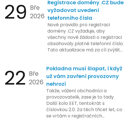
29
Registrace domény .CZ bude
zahrnuje přípravu technické
Bře
platformy a legislativních změn,
vyžadovat uvedení
2026
které by měly být předloženy do
telefonního čísla
konce tohoto roku. Očekává se,
Nové pravidlo pro registraci
že tato fáze umožní adaptaci
domény .CZ vyžaduje, aby
systémů a rozšíření podpory pro
všechny nové žádosti o registraci
podnikatele, přičemž všechny
obsahovaly platné telefonní číslo.
potřebné technologie by měly
Tato aktualizace má za cíl zvýšit
být dostupné k testování v rámci
bezpečnost a transparentnost
pilotního programu. Druhá fáze,
při správě doménových jmen v
plánovaná na první pololetí
22
Pokladna musí šlapat, i když
České republice. Povinnost uvést
následujícího roku, je zaměřena
Bře
telefonní číslo se týká všech
už vám zavření provozovny
na školení a edukaci uživatelů,
2026
nově registrovaných domén, a
nehrozí
včetně přípravy materiálů a
také může ovlivnit stávající
Takže, vážení obchodníci a
školení pro zaměstnavatele a
majitele domén při aktualizaci
provozovatelé, zase je to tady.
účetní firmy. V této fázi dojde
jejich údajů.
Další kolo EET, tentokrát s
také k oficiálnímu spuštění
číslovkou 2.0. Za těch třicet let, co
systému pro vybrané segmenty
se vrtám v registračních
podnikání. Třetí a konečná fáze
pokladnách, jsem viděl už ledacos.
plánovaná na druhé pololetí roku