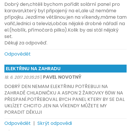
Dobrý den,chtěli bychom pořídit solární panel pro
karavan,který byl připojený na el.,ale už nemáme
přípojku. Jezdíme většinou jen na víkendy,máme tam
vařič,lednici a televizi,občas nějaké drobné nářadí na
el.(hoblík, přímočará pilka).Kolik by asi stál nějaký
set.
Děkuji za odpověď.
Odpovědět
ELEKTŘINU NA ZAHRADU
|
PAVEL NOVOTNÝ
18. 6. 2017 20:35:25
DOBRÝ DEN NEMAM ELEKTŘINU POTŘEBUJI NA
ZAHRADĚ CHLADNIČKU A ASPON 2 ŽAROVKY 60W NA
PŘESPANÍ.POTŘEBOVAL BYCH PANEL KTERY BY SE DAL
UKLÍZET CHCITO JEN NA VÍKENDY MŮŽETE MY
PORADIT DĚKUJI
Odpovědět
|
Skrýt odpovědi