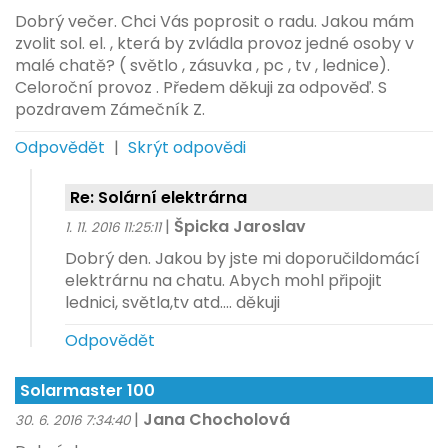
Dobrý večer. Chci Vás poprosit o radu. Jakou mám
zvolit sol. el. , která by zvládla provoz jedné osoby v
malé chatě? ( světlo , zásuvka , pc , tv , lednice).
Celoroční provoz . Předem děkuji za odpověď. S
pozdravem Zámečník Z.
Odpovědět
|
Skrýt odpovědi
Re: Solární elektrárna
|
Špicka Jaroslav
1. 11. 2016 11:25:11
Dobrý den. Jakou by jste mi doporučildomácí
elektrárnu na chatu. Abych mohl připojit
lednici, světla,tv atd.... děkuji
Odpovědět
Solarmaster 100
|
Jana Chocholová
30. 6. 2016 7:34:40