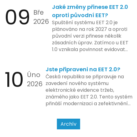
Od elektronických tlačítkových
2024 zahrnuje kompletní
09
Jaké změny přinese EET 2.0
pokladen, co se občas zasekly, až
integraci systému EET 2.0 do
Bře
po ty nejmodernější dotykové
praxe, s povinností prodejců
oproti původní EET?
2026
systémy, co umí pomalu i kafe
zapojit se do nového systému,
Spuštění systému EET 2.0 je
uvařit. A jedno vím jistě: legislativa
včetně zvýšeného dohledu nad
plánováno na rok 2027 a oproti
se mění, ale základní pravidlo
dodržováním pravidel.
původní verzi přinese několik
zůstává – pokladna musí šlapat
zásadních úprav. Zatímco u EET
jako hodinky. Jinak jsou problémy.
1.0 vznikala povinnost evidovat
tržbu podle formy platby – tedy
zda šlo o hotovost nebo
10
Jste připraveni na EET 2.0?
bezhotovostní transakci – nově
Úno
se má tato povinnost odvíjet od
Česká republika se připravuje na
2026
povahy podnikatelské činnosti a
zavedení nového systému
způsobu interakce se
elektronické evidence tržeb,
zákazníkem.
známého jako EET 2.0. Tento systém
přináší modernizaci a zefektivnění
dosavadního procesu, což by mělo
usnadnit život podnikatelům i
kontrolním orgánům. Podívejme se
Archív
na hlavní změny, které EET 2.0