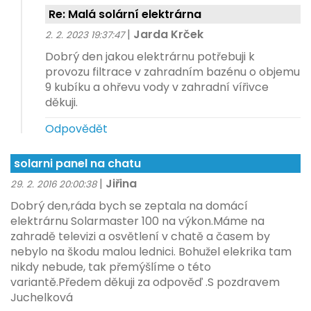
Re: Malá solární elektrárna
|
Jarda Krček
2. 2. 2023 19:37:47
Dobrý den jakou elektrárnu potřebuji k
provozu filtrace v zahradním bazénu o objemu
9 kubíku a ohřevu vody v zahradní vířivce
děkuji.
Odpovědět
solarni panel na chatu
|
Jiřina
29. 2. 2016 20:00:38
Dobrý den,ráda bych se zeptala na domácí
elektrárnu Solarmaster 100 na výkon.Máme na
zahradě televizi a osvětlení v chatě a časem by
nebylo na škodu malou lednici. Bohužel elekrika tam
nikdy nebude, tak přemýšlíme o této
variantě.Předem děkuji za odpověď .S pozdravem
Juchelková