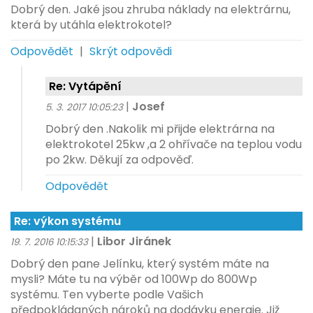
Dobrý den. Jaké jsou zhruba náklady na elektrárnu,
která by utáhla elektrokotel?
Odpovědět
|
Skrýt odpovědi
Re: Vytápění
|
Josef
5. 3. 2017 10:05:23
Dobrý den .Nakolik mi přijde elektrárna na
elektrokotel 25kw ,a 2 ohřívače na teplou vodu
po 2kw. Děkují za odpověď.
Odpovědět
Re: výkon systému
|
Libor Jiránek
19. 7. 2016 10:15:33
Dobrý den pane Jelínku, který systém máte na
mysli? Máte tu na výběr od 100Wp do 800Wp
systému. Ten vyberte podle Vašich
předpokládaných nároků na dodávku energie. Již