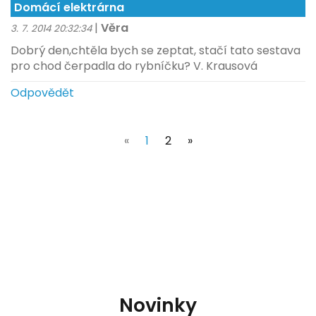
Domácí elektrárna
|
Věra
3. 7. 2014 20:32:34
Dobrý den,chtěla bych se zeptat, stačí tato sestava
pro chod čerpadla do rybníčku? V. Krausová
Odpovědět
(current)
«
1
2
»
Novinky