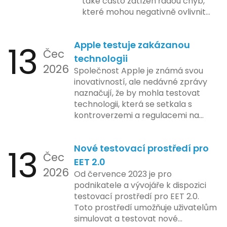
také často zatížen řadou chyb,
které mohou negativně ovlivnit
podnikání. Zde se podíváme na
pět nejčastějších chyb, kterých
13
Apple testuje zakázanou
by se podnikatelé měli vyvarovat.
Čec
technologii
2026
Společnost Apple je známá svou
inovativností, ale nedávné zprávy
naznačují, že by mohla testovat
technologii, která se setkala s
kontroverzemi a regulacemi na
různých trzích. Podle zasvěcených
zdrojů Apple zkoumá možnosti
13
Nové testovací prostředí pro
implementace funkce, která by
Čec
mohla porušovat určité zákonné
EET 2.0
2026
limity na ochranu osobních údajů.
Od července 2023 je pro
Tato technologie se zaměřuje na
podnikatele a vývojáře k dispozici
pokročilé sledování uživatelských
testovací prostředí pro EET 2.0.
aktivit, což vyvolalo obavy ohledně
Toto prostředí umožňuje uživatelům
soukromí a ochrany dat uživatelů.
simulovat a testovat nové
Zatímco Apple tvrdí, že veškeré