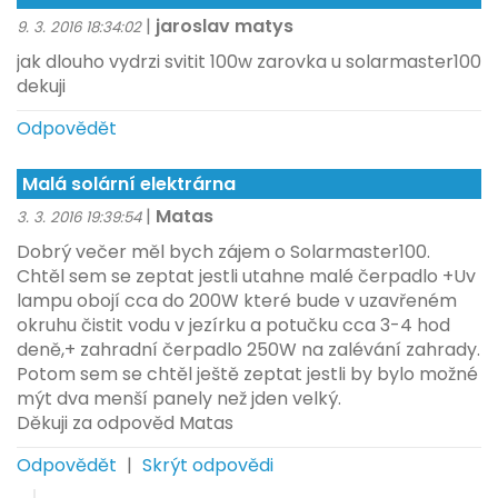
|
jaroslav matys
9. 3. 2016 18:34:02
jak dlouho vydrzi svitit 100w zarovka u solarmaster100
dekuji
Odpovědět
Malá solární elektrárna
|
Matas
3. 3. 2016 19:39:54
Dobrý večer měl bych zájem o Solarmaster100.
Chtěl sem se zeptat jestli utahne malé čerpadlo +Uv
lampu obojí cca do 200W které bude v uzavřeném
okruhu čistit vodu v jezírku a potučku cca 3-4 hod
deně,+ zahradní čerpadlo 250W na zalévání zahrady.
Potom sem se chtěl ještě zeptat jestli by bylo možné
mýt dva menší panely než jden velký.
Děkuji za odpověd Matas
Odpovědět
|
Skrýt odpovědi