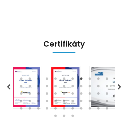
přináší, a jak se na ně můžete
připravit.
Certifikáty