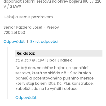
doporučit solární sestavu na ohřev bojleru 190 L / 220
V / 3 kW?
Děkuji a jsem s pozdravem
Senior Pazdera Josef - Přerov
720 251 050
Odpovědět
|
Skrýt odpovědi
Re: dotaz
|
Libor Jiránek
26. 6. 2017 16:45:54
Dobrý den, na ohřev bojleru je speciální
sestava, která se skládá z 8 - 9 solárních
panelů a patentovaného pulzního měniče,
který stojí kolem 10tis. Kč. Plus konstrukce,
kabeláž. Jde na to vyřídit i dotace.
Odpovědět