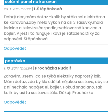
solární panel na karavan
|
L.Štěpánková
23. 1. 2015 11:51:22
Dobrý den,mám dotaz -kolik by stála sol.elektrárna
ke karavanu,aby měla výkon na asi 3 zásuvky,malá
lednice a televize,čerpadlo,rychlovarná konvice a
bojler. A jestli to funguje i když je zataženo.Díky za
odpovědi. Štěpánková
Odpovědět
poptávka
|
Procházka Rudolf
1. 10. 2014 13:58:04
Zdravím. Jsem , co se týká elektriky naprostý laik.
Mám dotaz, zda by šlo udělat nějakou sestavu, aby se
z ní nechalo napájet el. bojler. Pokud snad ano, tak
kolik by asi ta sestava stála. Děkuji. Procházka
Odpovědět