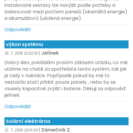
instalované sestavy lze navýšit podle potřeby a
balancovat mezi počtem panelů (okamžitá energie)
a akumulátorů (uložená energie).
Odpovědět
výkon systému
|
Jelínek
16. 7. 2016 13:52:10
Dobrý den, pokládám prosím základní otázku, co mě
utáhne na chatě za spotřebiče tento systém, tak jak
je tady v nabídce. Popřípadě pokud by mě to
nestačilo stačí přidat pouze panely , nebo by se
musely kapacitně zvýšit i baterie. Děkuji za odpověď.
jelínek
Odpovědět
Solární elektrárna
|
Zámečník Z.
12. 7. 2016 20:11:39