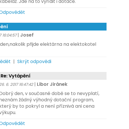
kabeláž. Jde na to vyřídit i dotace.
Odpovědět
ění
|
Josef
7 16:04:57
den,nakolik přijde elektárna na elektokotel
ědět
|
Skrýt odpovědi
Re: Vytápění
|
Libor Jiránek
26. 6. 2017 16:47:42
Dobrý den, v současné době se to nevyplatí,
neznám žádný výhodný dotační program,
který by to pokryl a není příznivá ani cena
výkupu.
Odpovědět