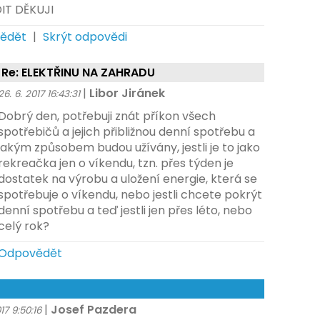
IT DĚKUJI
ědět
|
Skrýt odpovědi
Re: ELEKTŘINU NA ZAHRADU
|
Libor Jiránek
26. 6. 2017 16:43:31
Dobrý den, potřebuji znát příkon všech
spotřebičů a jejich přibližnou denní spotřebu a
jakým způsobem budou užívány, jestli je to jako
rekreačka jen o víkendu, tzn. přes týden je
dostatek na výrobu a uložení energie, která se
spotřebuje o víkendu, nebo jestli chcete pokrýt
denní spotřebu a teď jestli jen přes léto, nebo
celý rok?
Odpovědět
z
|
Josef Pazdera
17 9:50:16