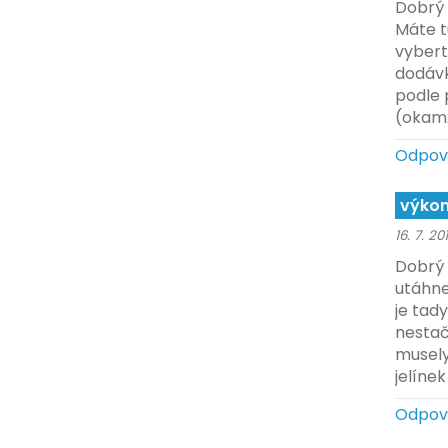
Dobrý 
Máte t
vybert
dodávk
podle 
(okamž
Odpov
výkon
16. 7. 20
Dobrý 
utáhne
je tad
nestač
musely
jelínek
Odpov