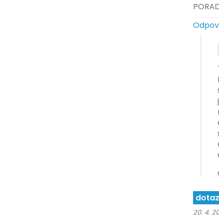
PORAD
Odpov
dota
20. 4. 20