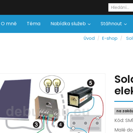
O mně
Téma
Nabídka služeb
Stáhnout
Úvod
E-shop
Sol
Sol
ele
na zaká
Kód: SM
Malé do