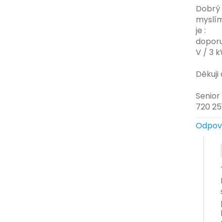
Dobrý 
myslím
je :
doporu
V / 3 
Děkuji
Senior
720 25
Odpov