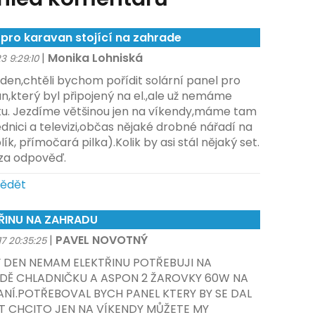
 pro karavan stojící na zahrade
|
Monika Lohniská
23 9:29:10
den,chtěli bychom pořídit solární panel pro
n,který byl připojený na el.,ale už nemáme
ku. Jezdíme většinou jen na víkendy,máme tam
ednici a televizi,občas nějaké drobné nářadí na
lík, přímočará pilka).Kolik by asi stál nějaký set.
 za odpověď.
ědět
ŘINU NA ZAHRADU
|
PAVEL NOVOTNÝ
017 20:35:25
 DEN NEMAM ELEKTŘINU POTŘEBUJI NA
DĚ CHLADNIČKU A ASPON 2 ŽAROVKY 60W NA
ANÍ.POTŘEBOVAL BYCH PANEL KTERY BY SE DAL
ET CHCITO JEN NA VÍKENDY MŮŽETE MY