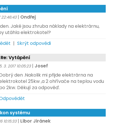
ění
|
Ondřej
7 22:46:43
den. Jaké jsou zhruba náklady na elektrárnu,
by utáhla elektrokotel?
ědět
|
Skrýt odpovědi
Re: Vytápění
|
Josef
5. 3. 2017 10:05:23
Dobrý den .Nakolik mi přijde elektrárna na
elektrokotel 25kw ,a 2 ohřívače na teplou vodu
po 2kw. Děkují za odpověď.
Odpovědět
ýkon systému
|
Libor Jiránek
16 10:15:33