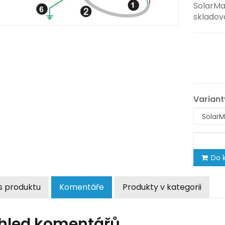
SolarMa
skladová
Variant
Do k
s produktu
Komentáře
Produkty v kategorii
hled komentářů