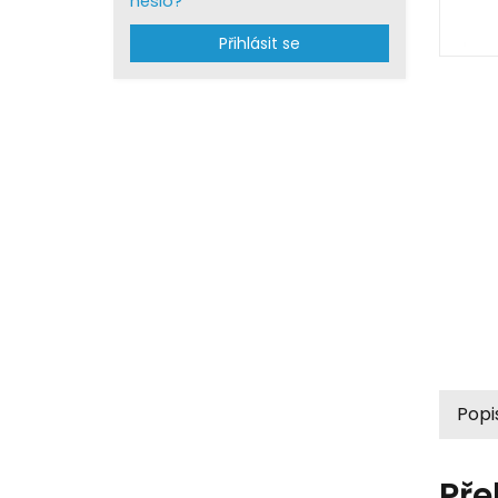
heslo?
Přihlásit se
Popi
Pře