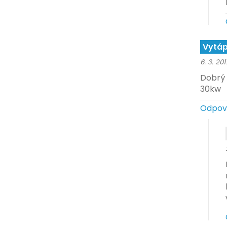
Vytáp
6. 3. 201
Dobrý 
30kw
Odpov