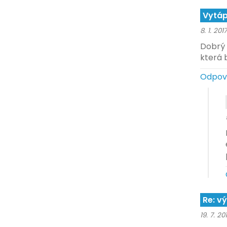
Vytáp
8. 1. 201
Dobrý 
která 
Odpov
Re: v
19. 7. 20