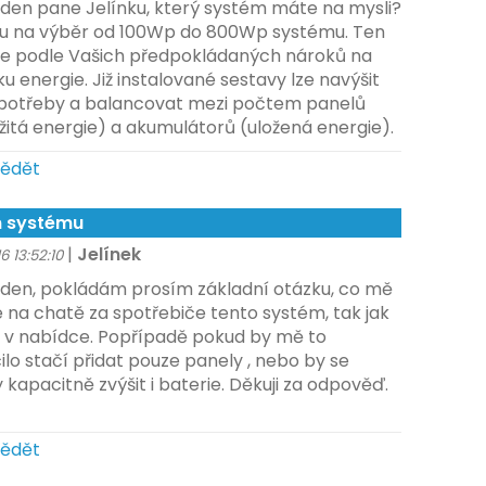
den pane Jelínku, který systém máte na mysli?
u na výběr od 100Wp do 800Wp systému. Ten
e podle Vašich předpokládaných nároků na
u energie. Již instalované sestavy lze navýšit
potřeby a balancovat mezi počtem panelů
itá energie) a akumulátorů (uložená energie).
ědět
 systému
|
Jelínek
16 13:52:10
den, pokládám prosím základní otázku, co mě
 na chatě za spotřebiče tento systém, tak jak
y v nabídce. Popřípadě pokud by mě to
ilo stačí přidat pouze panely , nebo by se
 kapacitně zvýšit i baterie. Děkuji za odpověď.
ědět