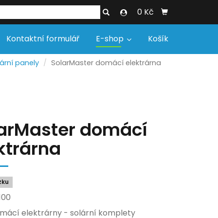
0 Kč
Kontaktní formulář
E-shop
Košík
ární panely
SolarMaster domácí elektrárna
arMaster domácí
ktrárna
zku
100
mácí elektrárny - solární komplety