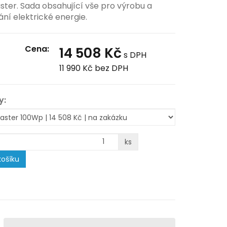
ster. Sada obsahující vše pro výrobu a
ní elektrické energie.
Cena:
14 508 Kč
s DPH
11 990 Kč
bez DPH
y:
ks
ošíku