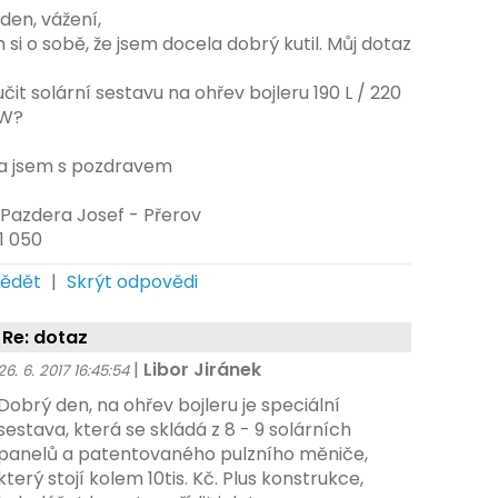
den, vážení,
 si o sobě, že jsem docela dobrý kutil. Můj dotaz
čit solární sestavu na ohřev bojleru 190 L / 220
kW?
 a jsem s pozdravem
 Pazdera Josef - Přerov
1 050
ědět
|
Skrýt odpovědi
Re: dotaz
|
Libor Jiránek
26. 6. 2017 16:45:54
Dobrý den, na ohřev bojleru je speciální
sestava, která se skládá z 8 - 9 solárních
panelů a patentovaného pulzního měniče,
který stojí kolem 10tis. Kč. Plus konstrukce,