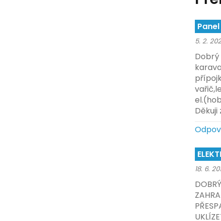
Panel
5. 2. 20
Dobrý 
karava
přípoj
vařič,l
el.(hob
Děkuji
Odpov
ELEKT
18. 6. 2
DOBRÝ
ZAHRA
PŘESP
UKLÍZ