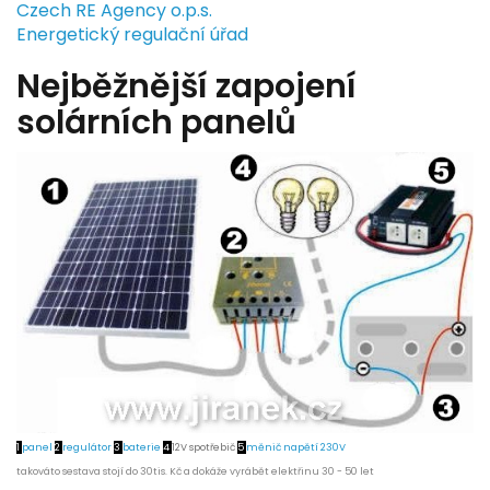
Czech RE Agency o.p.s.
Energetický regulační úřad
Nejběžnější zapojení
solárních panelů
1
panel
2
regulátor
3
baterie
4
12V spotřebič
5
měnič napětí 230V
takováto sestava stojí do 30tis. Kč a dokáže vyrábět elektřinu 30 - 50 let