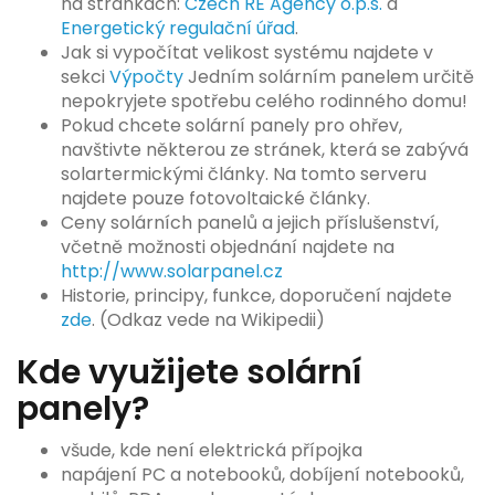
na stránkách:
Czech RE Agency o.p.s.
a
Energetický regulační úřad
.
Jak si vypočítat velikost systému najdete v
sekci
Výpočty
Jedním solárním panelem určitě
nepokryjete spotřebu celého rodinného domu!
Pokud chcete solární panely pro ohřev,
navštivte některou ze stránek, která se zabývá
solartermickými články. Na tomto serveru
najdete pouze fotovoltaické články.
Ceny solárních panelů a jejich příslušenství,
včetně možnosti objednání najdete na
http://www.solarpanel.cz
Historie, principy, funkce, doporučení najdete
zde
. (Odkaz vede na Wikipedii)
Kde využijete solární
panely?
všude, kde není elektrická přípojka
napájení PC a notebooků, dobíjení notebooků,