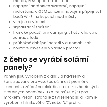
mobilů, PDA apod. na cestách
napájení anténních systémů, napájení
radiostanic a GSM zařízení, napájení přípojných
bodů Wi-Fi na kopcích nad městy
veřejné osvětlení
signalizační zařízení
klasické použití pro camping, chaty, chalupy,
zahrady, lodě
průběžné dobíjení baterií v automobilech
nouzové osvětlení vnitřních prostor
Z čeho se vyrábí solární
panely?
Panely jsou vyrobeny z článků a navrženy a
konstruovány pro vysokou účinnost přeměny
slunečního záření na elektřinu, a to i za zhoršených
světelných podmínek. Tzn., že může být i pod
mrakem. Přední strana je z tvrzeného skla. Rám je
vyroben z hliníkového "Z", nebo "U" profilu.