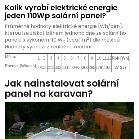
Kolik vyrobí elektrické energie
jeden 110Wp solární panel?
Průměrné hodnoty elektrické energie [Wh/den],
kterou lze získat během jednoho dne ze solárního
2
panelu s výkonem 110 W
(cca 1 m
) dle měsíců.
p
Hodnoty vychází z reálného měření.
Měsíc
1
2
3
4
5
6
7
8
9
10
11
12
Rok [Wh]
Energie [Wh/den]
80
138
213
302
383
390
408
360
265
179
83
60
87 237
Jak nainstalovat solární
panel na karavan?