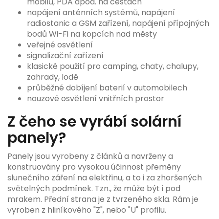
mobilů, PDA apod. na cestách
napájení anténních systémů, napájení
radiostanic a GSM zařízení, napájení přípojných
bodů Wi-Fi na kopcích nad městy
veřejné osvětlení
signalizační zařízení
klasické použití pro camping, chaty, chalupy,
zahrady, lodě
průběžné dobíjení baterií v automobilech
nouzové osvětlení vnitřních prostor
Z čeho se vyrábí solární
panely?
Panely jsou vyrobeny z článků a navrženy a
konstruovány pro vysokou účinnost přeměny
slunečního záření na elektřinu, a to i za zhoršených
světelných podmínek. Tzn., že může být i pod
mrakem. Přední strana je z tvrzeného skla. Rám je
vyroben z hliníkového "Z", nebo "U" profilu.