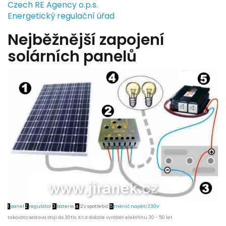
Czech RE Agency o.p.s.
Energetický regulační úřad
Nejběžnější zapojení
solárních panelů
1
panel
2
regulátor
3
baterie
4
12V spotřebič
5
měnič napětí 230V
takováto sestava stojí do 30tis. Kč a dokáže vyrábět elektřinu 30 - 50 let