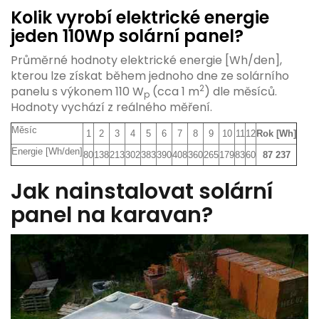
Kolik vyrobí elektrické energie
jeden 110Wp solární panel?
Průměrné hodnoty elektrické energie [Wh/den],
kterou lze získat během jednoho dne ze solárního
2
panelu s výkonem 110 W
(cca 1 m
) dle měsíců.
p
Hodnoty vychází z reálného měření.
Měsíc
1
2
3
4
5
6
7
8
9
10
11
12
Rok [Wh]
Energie [Wh/den]
80
138
213
302
383
390
408
360
265
179
83
60
87 237
Jak nainstalovat solární
panel na karavan?