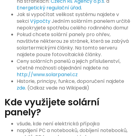
na stránkách:
Czech RE Agency o.p.s.
a
Energetický regulační úřad
.
Jak si vypočítat velikost systému najdete v
sekci
Výpočty
Jedním solárním panelem určitě
nepokryjete spotřebu celého rodinného domu!
Pokud chcete solární panely pro ohřev,
navštivte některou ze stránek, která se zabývá
solartermickými články. Na tomto serveru
najdete pouze fotovoltaické články.
Ceny solárních panelů a jejich příslušenství,
včetně možnosti objednání najdete na
http://www.solarpanel.cz
Historie, principy, funkce, doporučení najdete
zde
. (Odkaz vede na Wikipedii)
Kde využijete solární
panely?
všude, kde není elektrická přípojka
napájení PC a notebooků, dobíjení notebooků,